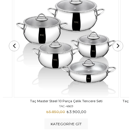
Taç Carabella Döküm Cam Kapak 7 Parça Tencere Seti Siyah
TAC-3817
₺4.350,00
₺3.250,00
KATEGORIYE GIT