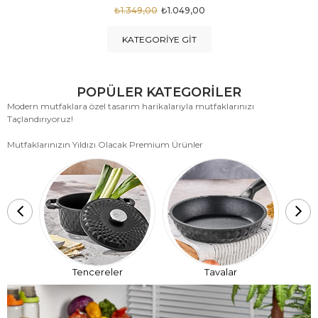
₺1.875,00
₺999,00
KATEGORIYE GIT
POPÜLER KATEGORİLER
Modern mutfaklara özel tasarım harikalarıyla mutfaklarınızı
Taçlandırıyoruz!
Mutfaklarınızın Yıldızı Olacak Premium Ürünler
T
Tencereler
Tavalar