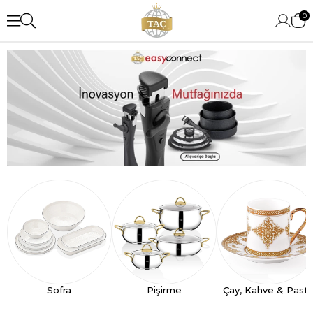
0
Sofra
Pişirme
Çay, Kahve & Past