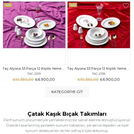
%33
%25
Taç Alyona 53 Parça 12 Kişilik Yemek Takımı Gold
Taç Eliza Alyona 53 Parça 12 Kişilik Yemek Takımı Platin
TAC-2318
TAC-2316
₺10.350,00
₺6.900,00
₺12.669,00
₺9.499,00
KATEGORIYE GIT
Çatak Kaşık Bıçak Takımları
Zarif sunum çözümleriyle yemeklerinizi bir sanat eserine dönüştürüyoruz.
Özenle tasarlanmış porselen sunum tabakları, şık servis tepsileri ve özel
sunum aksesuarları ile her sofraya lüks dokunuş.