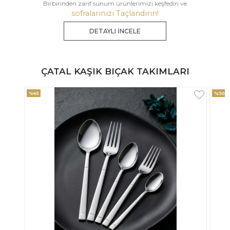
Birbirinden zarif sunum ürünlerimizi keşfedin ve
sofralarınızı Taçlandırın!
DETAYLI İNCELE
ÇATAL KAŞIK BIÇAK TAKIMLARI
%30
%33