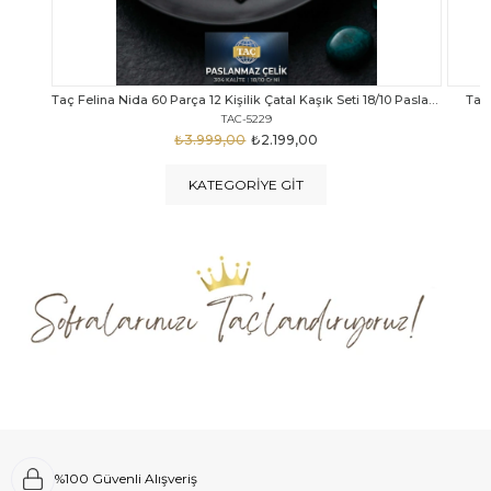
Taç Felina Nida 60 Parça 12 Kişilik Çatal Kaşık Seti 18/10 Paslanmaz Çelik
Taç Calista Tivoli 72 Parça 12 Kişilik Çatal Kaşık Bıçak Seti
Taç 
TAC-5040
₺4.289,00
₺2.999,00
KATEGORIYE GIT
%100 Güvenli Alışveriş