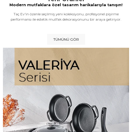
Modern mutfaklara özel tasarım harikalarıyla tanışın!
Taç Ev'in özenle seçilmiş yeni koleksiyonu, profesyonel pişirme
performansı ile estetik mutfak dekorasyonunu bir araya getiriyor.
TÜMÜNÜ GÖR