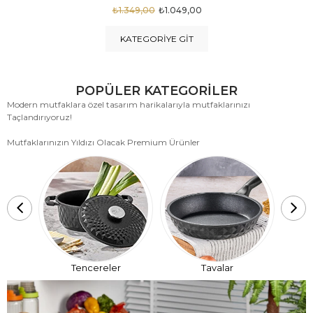
₺1.875,00
₺999,00
KATEGORIYE GIT
POPÜLER KATEGORİLER
Modern mutfaklara özel tasarım harikalarıyla mutfaklarınızı
Taçlandırıyoruz!
Mutfaklarınızın Yıldızı Olacak Premium Ürünler
T
Tencereler
Tavalar