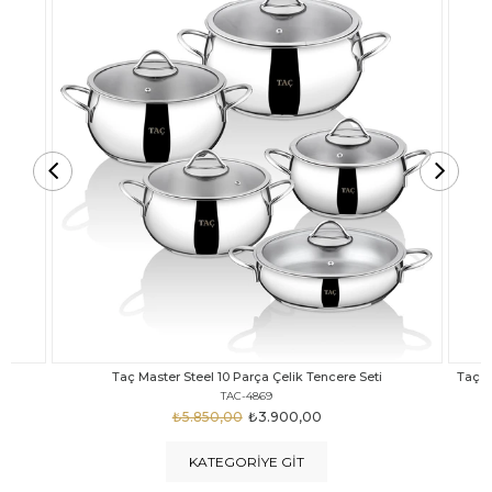
Taç Carabella Döküm Cam Kapak 7 Parça Tencere Seti Siyah
TAC-3817
₺4.350,00
₺3.250,00
KATEGORIYE GIT