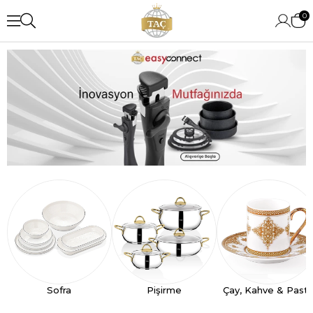
0
Sofra
Pişirme
Çay, Kahve & Past