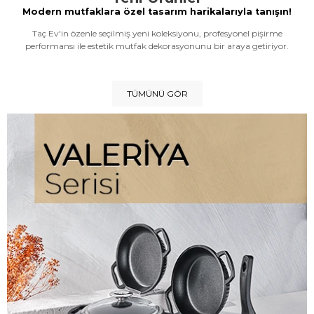
Modern mutfaklara özel tasarım harikalarıyla tanışın!
Taç Ev'in özenle seçilmiş yeni koleksiyonu, profesyonel pişirme
performansı ile estetik mutfak dekorasyonunu bir araya getiriyor.
TÜMÜNÜ GÖR