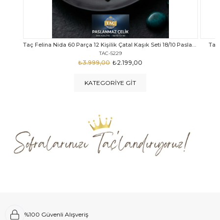
Taç Felina Nida 60 Parça 12 Kişilik Çatal Kaşık Seti 18/10 Paslanmaz Çelik
Taç Calista Tivoli 72 Parça 12 Kişilik Çatal Kaşık Bıçak Seti
Taç 
TAC-5040
₺4.289,00
₺2.999,00
KATEGORIYE GIT
%100 Güvenli Alışveriş