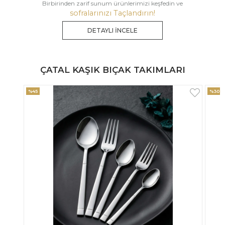
Birbirinden zarif sunum ürünlerimizi keşfedin ve
sofralarınızı Taçlandırın!
DETAYLI İNCELE
ÇATAL KAŞIK BIÇAK TAKIMLARI
%30
%33