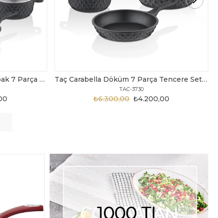
Taç Carabella Döküm 7 Parça Tencere Seti Siyah
Taç Master Cook Tombik 7 Parça Tencere Seti Gri
TAC-3820
,00
₺3.199,00
₺2.450,00