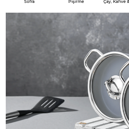
Sofra
Pişirme
Çay, Kahve 