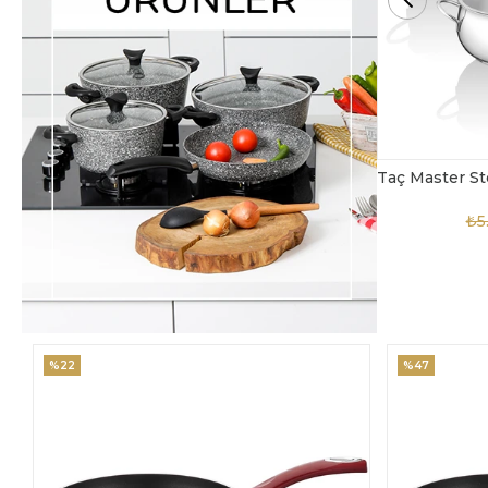
Taç Master Steel 10 Parça Çelik Tencere Seti
TAC-4869
₺5.850,00
₺3.900,00
₺4
%47
%18