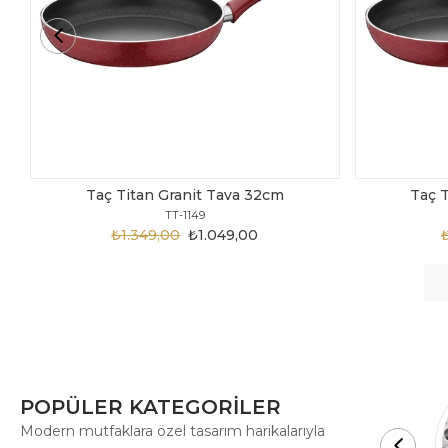
Taç Titan Granit Tava 30cm
Taç 
TT-1148
₺1.875,00
₺999,00
POPÜLER KATEGORİLER
Modern mutfaklara özel tasarım harikalarıyla