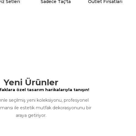
iz Setleri
Sadece Taç'ta
Outlet Fırsatları
Yeni Ürünler
klara özel tasarım harikalarıyla tanışın!
enle seçilmiş yeni koleksiyonu, profesyonel
rmansı ile estetik mutfak dekorasyonunu bir
araya getiriyor.