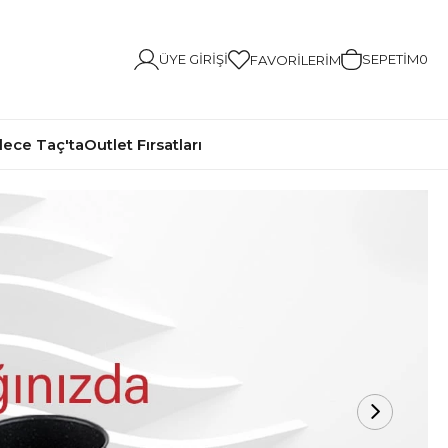
ÜYE GIRIŞI
SEPETIM
0
FAVORILERIM
ece Taç'ta
Outlet Fırsatları