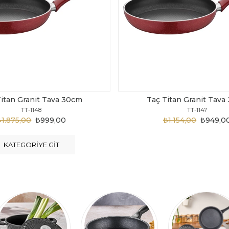
Titan Granit Tava 28cm
Taç Titan Granit Tava
TT-1147
TT-1146
₺1.154,00
₺949,00
₺1.124,00
₺899,0
KATEGORIYE GIT