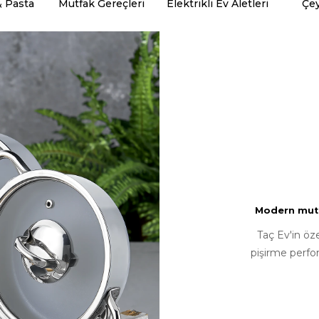
& Pasta
Mutfak Gereçleri
Elektrikli Ev Aletleri
Çey
Modern mutfa
Taç Ev'in öz
pişirme perfo