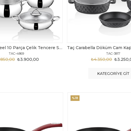
Taç Carabella Döküm Cam Kapak 7 Parça Tencere Seti Siyah
TAC-3817
TAC-3730
.350,00
₺3.250,00
₺6.300,00
₺4.200
KATEGORIYE GIT
%20