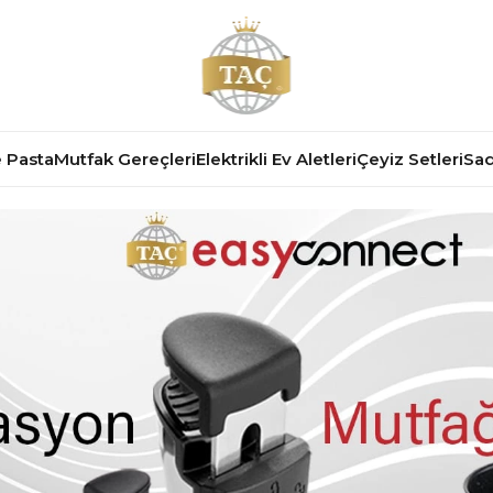
 Pasta
Mutfak Gereçleri
Elektrikli Ev Aletleri
Çeyiz Setleri
Sad