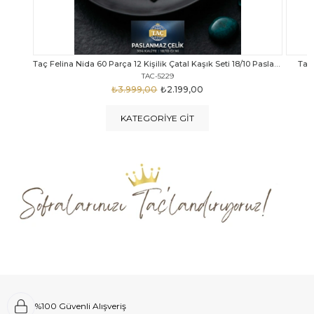
Taç Felina Nida 60 Parça 12 Kişilik Çatal Kaşık Seti 18/10 Paslanmaz Çelik
Taç Calista Tivoli 72 Parça 12 Kişilik Çatal Kaşık Bıçak Seti
Taç 
TAC-5040
₺4.289,00
₺2.999,00
KATEGORIYE GIT
%100 Güvenli Alışveriş