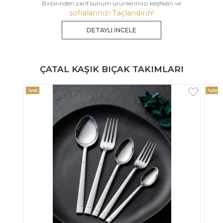
Birbirinden zarif sunum ürünlerimizi keşfedin ve
sofralarınızı Taçlandırın!
DETAYLI İNCELE
ÇATAL KAŞIK BIÇAK TAKIMLARI
%30
%33