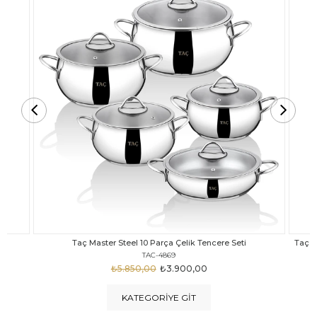
Taç Carabella Döküm Cam Kapak 7 Parça Tencere Seti Siyah
TAC-3817
₺4.350,00
₺3.250,00
KATEGORIYE GIT