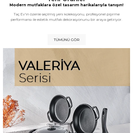
Modern mutfaklara özel tasarım harikalarıyla tanışın!
Taç Ev'in özenle seçilmiş yeni koleksiyonu, profesyonel pişirme
performansı ile estetik mutfak dekorasyonunu bir araya getiriyor.
TÜMÜNÜ GÖR