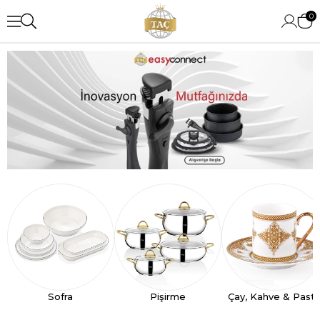
0
Sofra
Pişirme
Çay, Kahve & Past