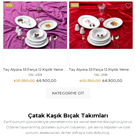
%33
%25
Taç Alyona 53 Parça 12 Kişilik Yemek Takımı Gold
Taç Eliza Alyona 53 Parça 12 Kişilik Yemek Takımı Platin
TAC-2318
TAC-2316
₺10.350,00
₺6.900,00
₺12.669,00
₺9.499,00
KATEGORIYE GIT
Çatak Kaşık Bıçak Takımları
Zarif sunum çözümleriyle yemeklerinizi bir sanat eserine dönüştürüyoruz.
Özenle tasarlanmış porselen sunum tabakları, şık servis tepsileri ve özel
sunum aksesuarları ile her sofraya lüks dokunuş.