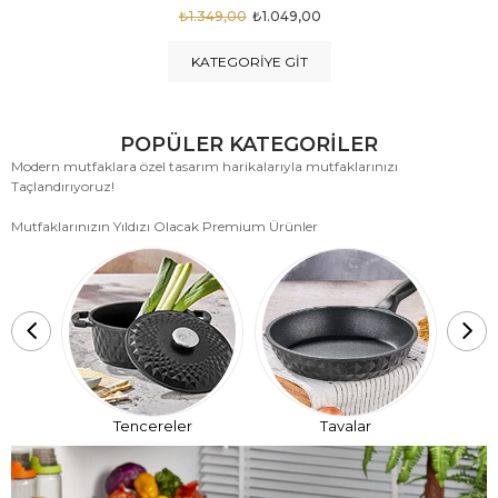
₺1.875,00
₺999,00
KATEGORIYE GIT
POPÜLER KATEGORİLER
Modern mutfaklara özel tasarım harikalarıyla mutfaklarınızı
Taçlandırıyoruz!
Mutfaklarınızın Yıldızı Olacak Premium Ürünler
T
Tencereler
Tavalar