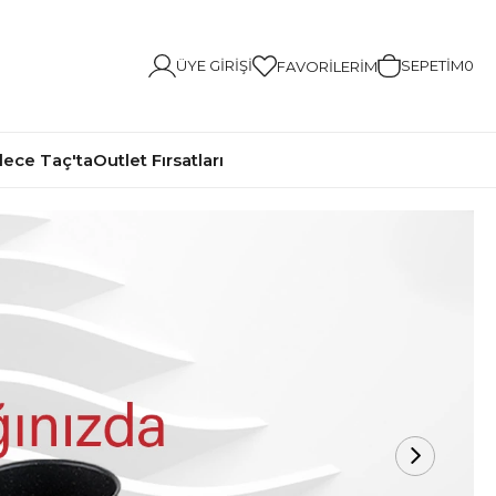
ÜYE GIRIŞI
SEPETIM
0
FAVORILERIM
ece Taç'ta
Outlet Fırsatları