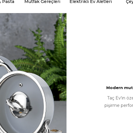
& Pasta
Mutfak Gereçleri
Elektrikli Ev Aletleri
Çey
Modern mutfa
Taç Ev'in öz
pişirme perfo