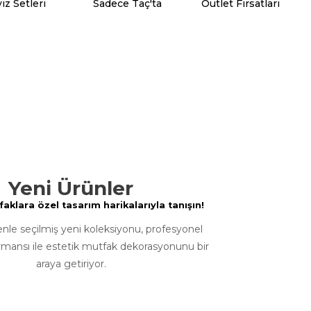
iz Setleri
Sadece Taç'ta
Outlet Fırsatları
Yeni Ürünler
klara özel tasarım harikalarıyla tanışın!
enle seçilmiş yeni koleksiyonu, profesyonel
rmansı ile estetik mutfak dekorasyonunu bir
araya getiriyor.