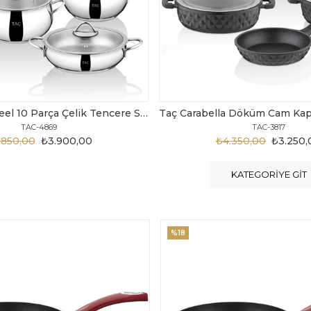
Taç Carabella Döküm Cam Kapak 7 Parça Tencere Seti Siyah
TAC-3817
TAC-3730
.350,00
₺3.250,00
₺6.300,00
₺4.200
KATEGORIYE GIT
%20