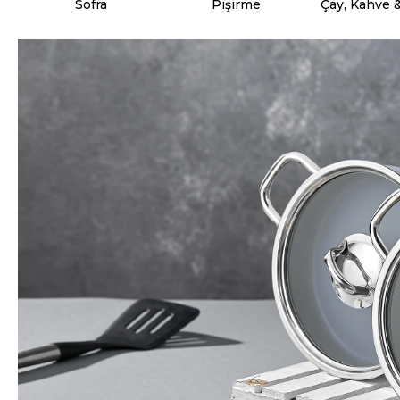
Sofra
Pişirme
Çay, Kahve 