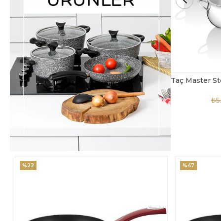
Taç Master Steel 10 Parça Çelik Tencere Seti
TAC-4869
₺5.850,00
₺3.900,00
₺4
%47
%18