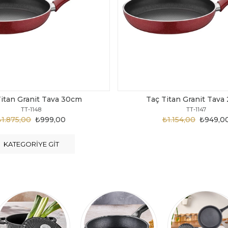
Titan Granit Tava 28cm
Taç Titan Granit Tava
TT-1147
TT-1146
₺1.154,00
₺949,00
₺1.124,00
₺899,0
KATEGORIYE GIT