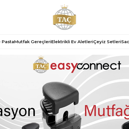
 Pasta
Mutfak Gereçleri
Elektrikli Ev Aletleri
Çeyiz Setleri
Sad