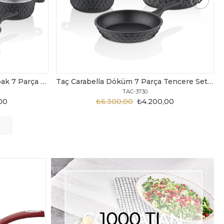
Taç Carabella Döküm 7 Parça Tencere Seti Siyah
Taç Master Cook Tombik 7 Parça Tencere Seti Gri
TAC-3820
,00
₺3.199,00
₺2.450,00