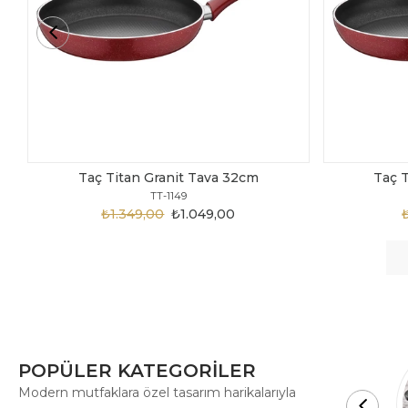
Taç Titan Granit Tava 30cm
Taç 
TT-1148
₺1.875,00
₺999,00
POPÜLER KATEGORİLER
Modern mutfaklara özel tasarım harikalarıyla