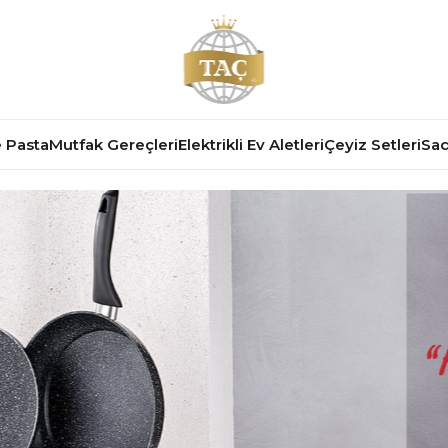
 Pasta
Mutfak Gereçleri
Elektrikli Ev Aletleri
Çeyiz Setleri
Sad