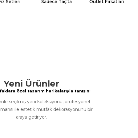
iz Setleri
Sadece Taç'ta
Outlet Fırsatları
Yeni Ürünler
klara özel tasarım harikalarıyla tanışın!
enle seçilmiş yeni koleksiyonu, profesyonel
rmansı ile estetik mutfak dekorasyonunu bir
araya getiriyor.