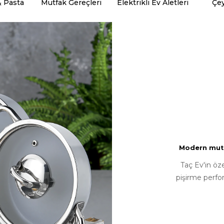
& Pasta
Mutfak Gereçleri
Elektrikli Ev Aletleri
Çey
Modern mutfa
Taç Ev'in öz
pişirme perfo