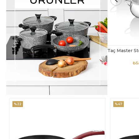
Taç Master Steel 10 Parça Çelik Tencere Seti
TAC-4869
₺5.850,00
₺3.900,00
₺4
%47
%18