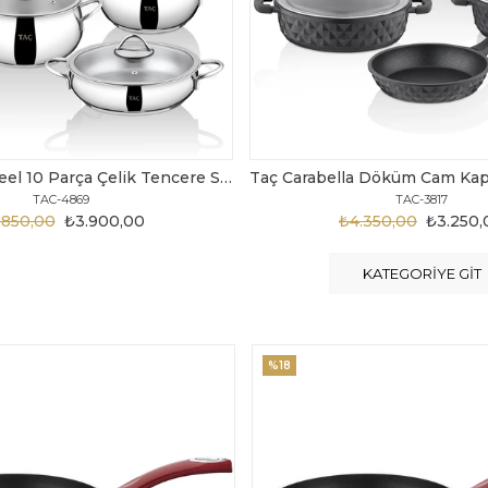
Taç Carabella Döküm Cam Kapak 7 Parça Tencere Seti Siyah
TAC-3817
TAC-3730
.350,00
₺3.250,00
₺6.300,00
₺4.200
KATEGORIYE GIT
%20