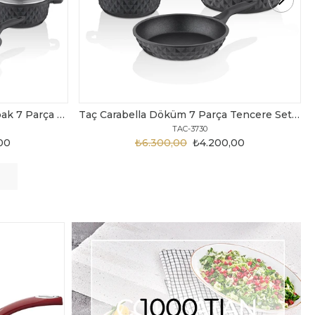
Taç Carabella Döküm 7 Parça Tencere Seti Siyah
Taç Master Cook Tombik 7 Parça Tencere Seti Gri
TAC-3820
,00
₺3.199,00
₺2.450,00