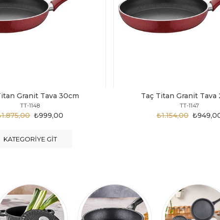
 Titan Granit Tava 28cm
Taç Titan Granit Ta
TT-1147
TT-1146
₺1.154,00
₺949,00
₺1.124,00
₺899,
KATEGORIYE GIT