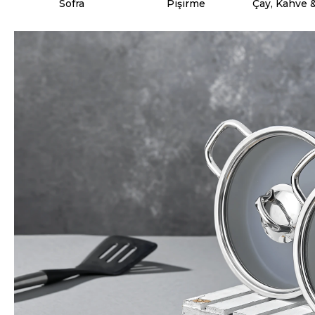
Sofra
Pişirme
Çay, Kahve 