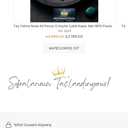
Taç Felina Nida 60 Parça 12 Kişilik Çatal Kaşık Seti 18/10 Paslanmaz Çelik
Taç Calista Tivoli 72 Parça 12 Kişilik Çatal Kaşık Bıçak Seti
Taç 
TAC-5040
₺4.289,00
₺2.999,00
KATEGORIYE GIT
%100 Güvenli Alışveriş