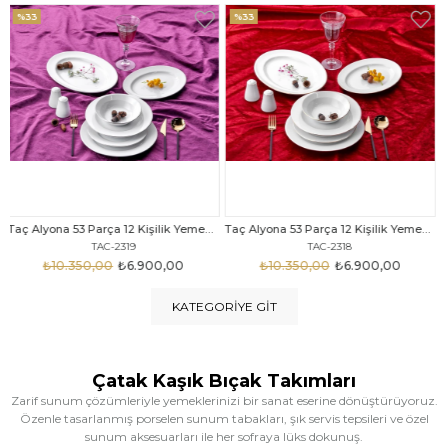
%33
%25
Taç Alyona 53 Parça 12 Kişilik Yemek Takımı Gold
Taç Eliza Alyona 53 Parça 12 Kişilik Yemek Takımı Platin
TAC-2318
TAC-2316
₺10.350,00
₺6.900,00
₺12.669,00
₺9.499,00
KATEGORIYE GIT
Çatak Kaşık Bıçak Takımları
Zarif sunum çözümleriyle yemeklerinizi bir sanat eserine dönüştürüyoruz.
Özenle tasarlanmış porselen sunum tabakları, şık servis tepsileri ve özel
sunum aksesuarları ile her sofraya lüks dokunuş.