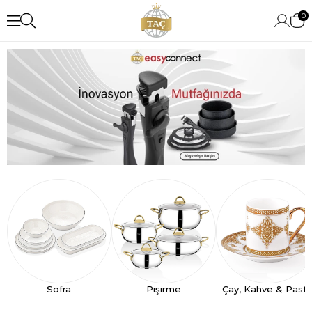
0
Sofra
Pişirme
Çay, Kahve & Past