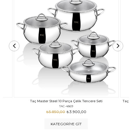
Taç Carabella Döküm Cam Kapak 7 Parça Tencere Seti Siyah
TAC-3817
₺4.350,00
₺3.250,00
KATEGORIYE GIT