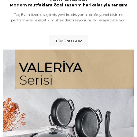
Modern mutfaklara özel tasarım harikalarıyla tanışın!
Taç Ev'in özenle seçilmiş yeni koleksiyonu, profesyonel pişirme
performansı ile estetik mutfak dekorasyonunu bir araya getiriyor.
TÜMÜNÜ GÖR