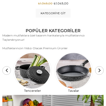
₺1.875,00
₺999,00
KATEGORIYE GIT
POPÜLER KATEGORİLER
Modern mutfaklara özel tasarım harikalarıyla mutfaklarınızı
Taçlandırıyoruz!
Mutfaklarınızın Yıldızı Olacak Premium Ürünler
T
Tencereler
Tavalar