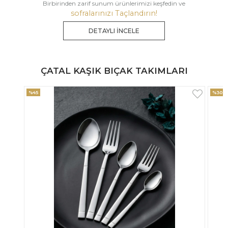
Birbirinden zarif sunum ürünlerimizi keşfedin ve
sofralarınızı Taçlandırın!
DETAYLI İNCELE
ÇATAL KAŞIK BIÇAK TAKIMLARI
%30
%33