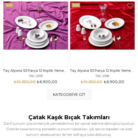
%33
%25
Taç Alyona 53 Parça 12 Kişilik Yemek Takımı Gold
Taç Eliza Alyona 53 Parça 12 Kişilik Yemek Takımı Platin
TAC-2318
TAC-2316
₺10.350,00
₺6.900,00
₺12.669,00
₺9.499,00
KATEGORIYE GIT
Çatak Kaşık Bıçak Takımları
Zarif sunum çözümleriyle yemeklerinizi bir sanat eserine dönüştürüyoruz.
Özenle tasarlanmış porselen sunum tabakları, şık servis tepsileri ve özel
sunum aksesuarları ile her sofraya lüks dokunuş.