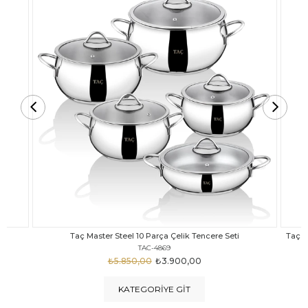
Taç Carabella Döküm Cam Kapak 7 Parça Tencere Seti Siyah
TAC-3817
₺4.350,00
₺3.250,00
KATEGORIYE GIT