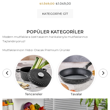
₺1.875,00
₺999,00
KATEGORIYE GIT
POPÜLER KATEGORİLER
Modern mutfaklara özel tasarım harikalarıyla mutfaklarınızı
Taçlandırıyoruz!
Mutfaklarınızın Yıldızı Olacak Premium Ürünler
T
Tencereler
Tavalar