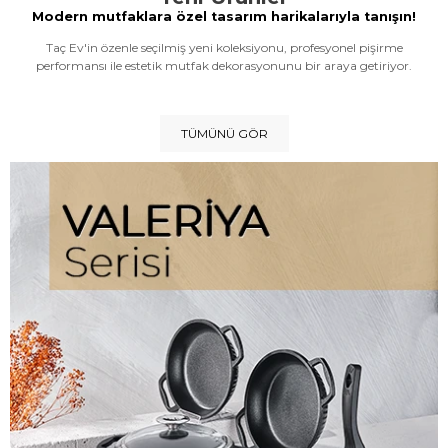
Modern mutfaklara özel tasarım harikalarıyla tanışın!
Taç Ev'in özenle seçilmiş yeni koleksiyonu, profesyonel pişirme
performansı ile estetik mutfak dekorasyonunu bir araya getiriyor.
TÜMÜNÜ GÖR