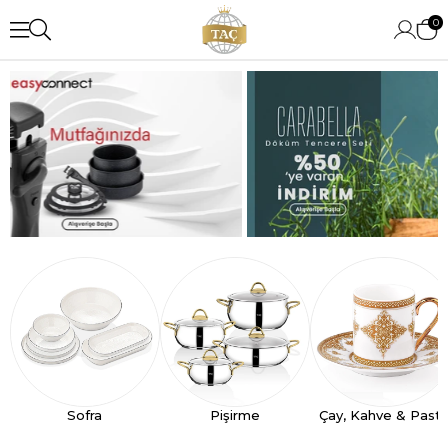
0
Sofra
Pişirme
Çay, Kahve & Past