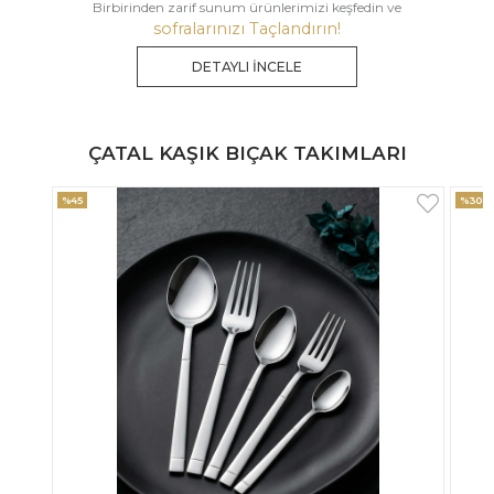
Birbirinden zarif sunum ürünlerimizi keşfedin ve
sofralarınızı Taçlandırın!
DETAYLI İNCELE
ÇATAL KAŞIK BIÇAK TAKIMLARI
%30
%33