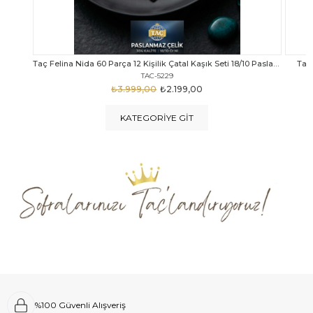
Taç Felina Nida 60 Parça 12 Kişilik Çatal Kaşık Seti 18/10 Paslanmaz Çelik
Taç Calista Tivoli 72 Parça 12 Kişilik Çatal Kaşık Bıçak Seti
Taç 
TAC-5040
₺4.289,00
₺2.999,00
KATEGORIYE GIT
%100 Güvenli Alışveriş