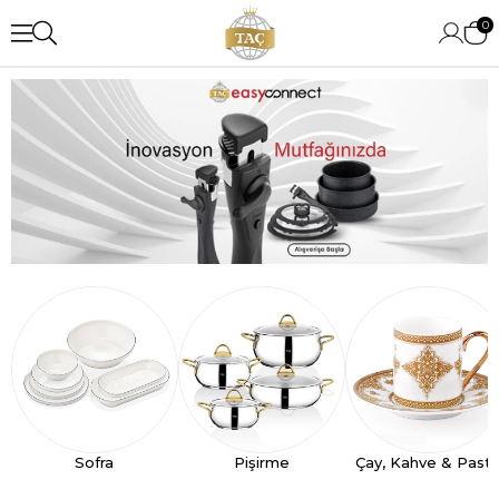
0
Sofra
Pişirme
Çay, Kahve & Past