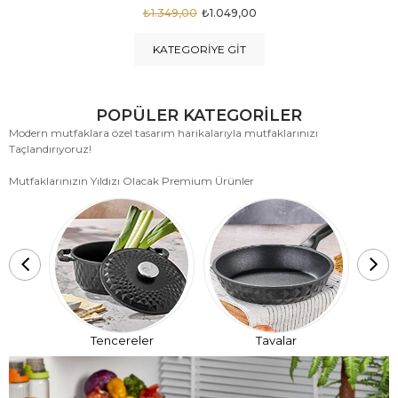
₺1.875,00
₺999,00
KATEGORIYE GIT
POPÜLER KATEGORİLER
Modern mutfaklara özel tasarım harikalarıyla mutfaklarınızı
Taçlandırıyoruz!
Mutfaklarınızın Yıldızı Olacak Premium Ürünler
T
Tencereler
Tavalar