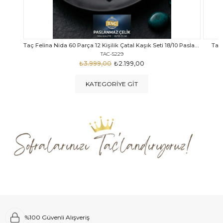
Taç Felina Nida 60 Parça 12 Kişilik Çatal Kaşık Seti 18/10 Paslanmaz Çelik
Taç Calista Tivoli 72 Parça 12 Kişilik Çatal Kaşık Bıçak Seti
Taç 
TAC-5040
₺4.289,00
₺2.999,00
KATEGORIYE GIT
%100 Güvenli Alışveriş