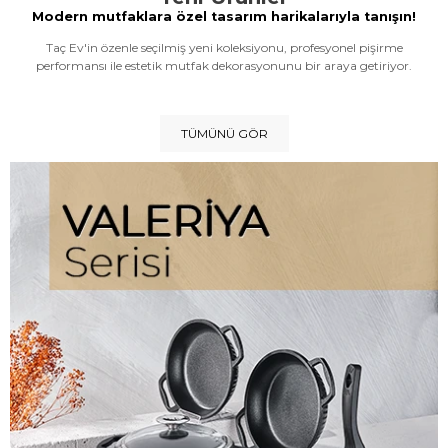
Modern mutfaklara özel tasarım harikalarıyla tanışın!
Taç Ev'in özenle seçilmiş yeni koleksiyonu, profesyonel pişirme
performansı ile estetik mutfak dekorasyonunu bir araya getiriyor.
TÜMÜNÜ GÖR