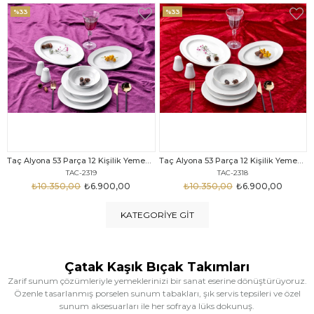
%33
%25
Taç Alyona 53 Parça 12 Kişilik Yemek Takımı Gold
Taç Eliza Alyona 53 Parça 12 Kişilik Yemek Takımı Platin
TAC-2318
TAC-2316
₺10.350,00
₺6.900,00
₺12.669,00
₺9.499,00
KATEGORIYE GIT
Çatak Kaşık Bıçak Takımları
Zarif sunum çözümleriyle yemeklerinizi bir sanat eserine dönüştürüyoruz.
Özenle tasarlanmış porselen sunum tabakları, şık servis tepsileri ve özel
sunum aksesuarları ile her sofraya lüks dokunuş.