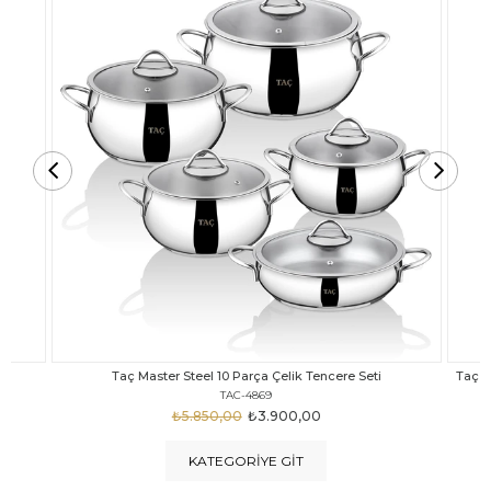
Taç Carabella Döküm Cam Kapak 7 Parça Tencere Seti Siyah
TAC-3817
₺4.350,00
₺3.250,00
KATEGORIYE GIT