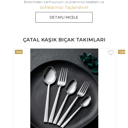
Birbirinden zarif sunum ürünlerimizi keşfedin ve
sofralarınızı Taçlandırın!
DETAYLI İNCELE
ÇATAL KAŞIK BIÇAK TAKIMLARI
%30
%33