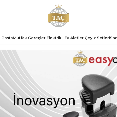
 Pasta
Mutfak Gereçleri
Elektrikli Ev Aletleri
Çeyiz Setleri
Sad