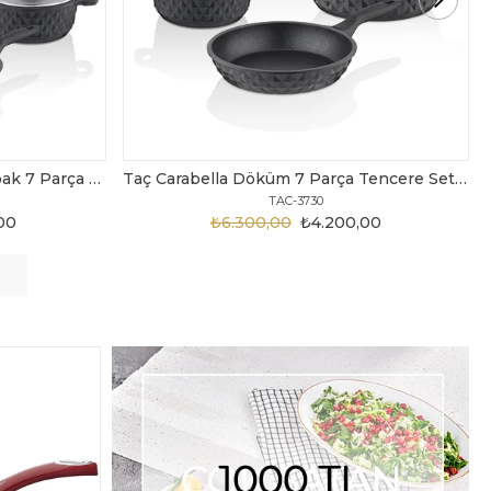
Taç Carabella Döküm 7 Parça Tencere Seti Siyah
Taç Master Cook Tombik 7 Parça Tencere Seti Gri
TAC-3820
,00
₺3.199,00
₺2.450,00