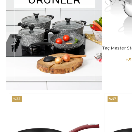
Taç Master Steel 10 Parça Çelik Tencere Seti
TAC-4869
₺5.850,00
₺3.900,00
₺4
%47
%18