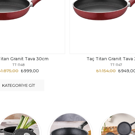
Titan Granit Tava 28cm
Taç Titan Granit Tava
TT-1147
TT-1146
₺1.154,00
₺949,00
₺1.124,00
₺899,0
KATEGORIYE GIT