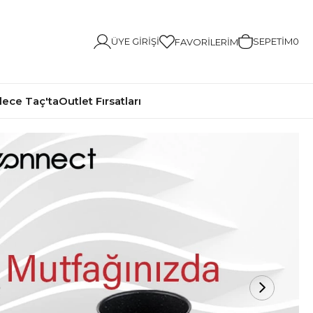
ÜYE GIRIŞI
SEPETIM
0
FAVORILERIM
ece Taç'ta
Outlet Fırsatları