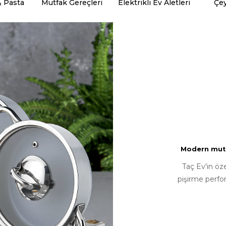
& Pasta
Mutfak Gereçleri
Elektrikli Ev Aletleri
Çey
Modern mutfa
Taç Ev'in öz
pişirme perfo