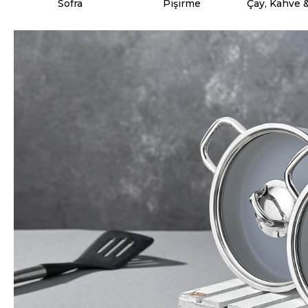
Sofra
Pişirme
Çay, Kahve 