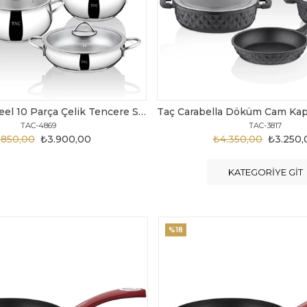
Taç Carabella Döküm Cam Kapak 7 Parça Tencere Seti Siyah
TAC-3817
TAC-3730
.350,00
₺3.250,00
₺6.300,00
₺4.200
KATEGORIYE GIT
%20