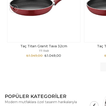
Taç Titan Granit Tava 30cm
Taç 
TT-1148
₺1.875,00
₺999,00
POPÜLER KATEGORİLER
Modern mutfaklara özel tasarım harikalarıyla