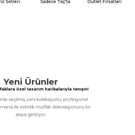
iz Setleri
Sadece Taç'ta
Outlet Fırsatları
Yeni Ürünler
klara özel tasarım harikalarıyla tanışın!
enle seçilmiş yeni koleksiyonu, profesyonel
rmansı ile estetik mutfak dekorasyonunu bir
araya getiriyor.