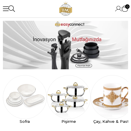
0
Sofra
Pişirme
Çay, Kahve & Past