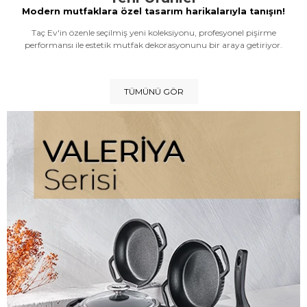
Modern mutfaklara özel tasarım harikalarıyla tanışın!
Taç Ev'in özenle seçilmiş yeni koleksiyonu, profesyonel pişirme
performansı ile estetik mutfak dekorasyonunu bir araya getiriyor.
TÜMÜNÜ GÖR