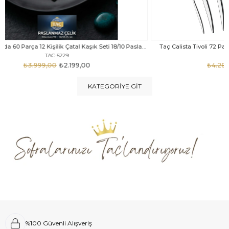
Taç Felina Nida 60 Parça 12 Kişilik Çatal Kaşık Seti 18/10 Paslanmaz Çelik
Taç Calista Tivoli 72 Parça 12 Kişilik Çatal Kaşık Bıçak Seti
Taç 
TAC-5040
₺4.289,00
₺2.999,00
KATEGORIYE GIT
%100 Güvenli Alışveriş