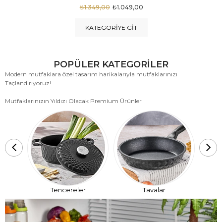
₺1.875,00
₺999,00
KATEGORIYE GIT
POPÜLER KATEGORİLER
Modern mutfaklara özel tasarım harikalarıyla mutfaklarınızı
Taçlandırıyoruz!
Mutfaklarınızın Yıldızı Olacak Premium Ürünler
T
Tencereler
Tavalar