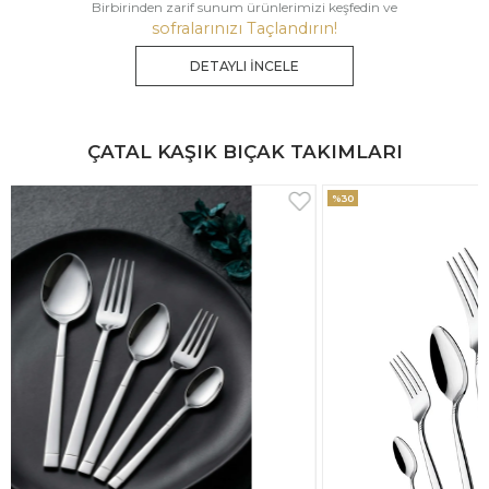
Birbirinden zarif sunum ürünlerimizi keşfedin ve
sofralarınızı Taçlandırın!
DETAYLI İNCELE
ÇATAL KAŞIK BIÇAK TAKIMLARI
%30
%33