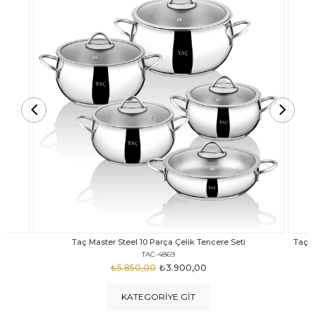
Taç Carabella Döküm Cam Kapak 7 Parça Tencere Seti Siyah
TAC-3817
₺4.350,00
₺3.250,00
KATEGORIYE GIT