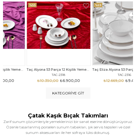
%33
%25
Taç Alyona 53 Parça 12 Kişilik Yemek Takımı Gold
Taç Eliza Alyona 53 Parça 12 Kişilik Yemek Takımı Platin
TAC-2318
TAC-2316
₺10.350,00
₺6.900,00
₺12.669,00
₺9.499,00
KATEGORIYE GIT
Çatak Kaşık Bıçak Takımları
Zarif sunum çözümleriyle yemeklerinizi bir sanat eserine dönüştürüyoruz.
Özenle tasarlanmış porselen sunum tabakları, şık servis tepsileri ve özel
sunum aksesuarları ile her sofraya lüks dokunuş.