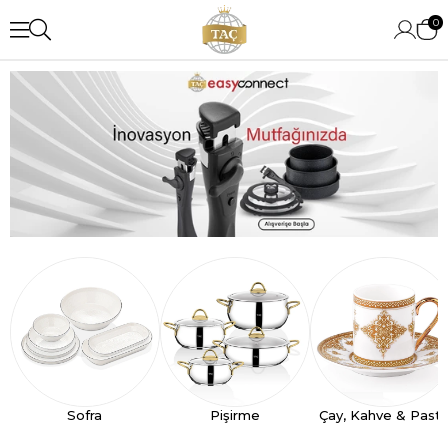
0
Sofra
Pişirme
Çay, Kahve & Past