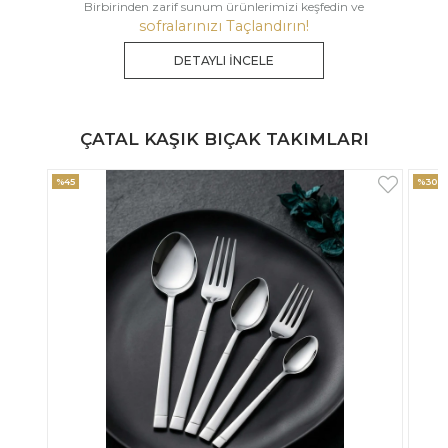
Birbirinden zarif sunum ürünlerimizi keşfedin ve
sofralarınızı Taçlandırın!
DETAYLI İNCELE
ÇATAL KAŞIK BIÇAK TAKIMLARI
%30
%33