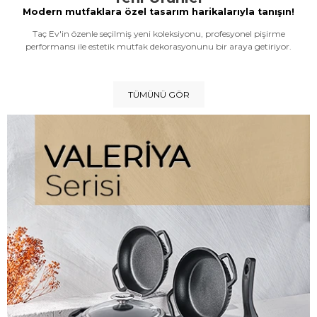
Modern mutfaklara özel tasarım harikalarıyla tanışın!
Taç Ev'in özenle seçilmiş yeni koleksiyonu, profesyonel pişirme
performansı ile estetik mutfak dekorasyonunu bir araya getiriyor.
TÜMÜNÜ GÖR