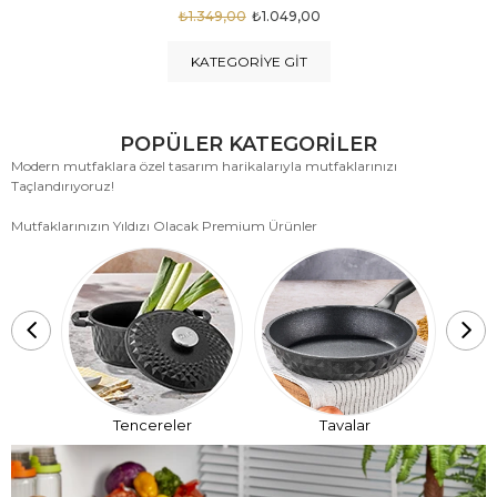
₺1.875,00
₺999,00
KATEGORIYE GIT
POPÜLER KATEGORİLER
Modern mutfaklara özel tasarım harikalarıyla mutfaklarınızı
Taçlandırıyoruz!
Mutfaklarınızın Yıldızı Olacak Premium Ürünler
T
Tencereler
Tavalar