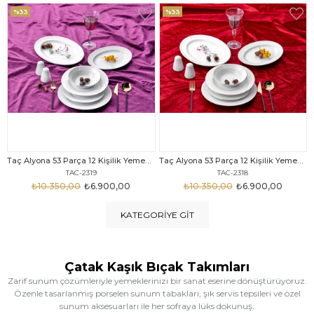
%33
%25
Taç Alyona 53 Parça 12 Kişilik Yemek Takımı Gold
Taç Eliza Alyona 53 Parça 12 Kişilik Yemek Takımı Platin
TAC-2318
TAC-2316
₺10.350,00
₺6.900,00
₺12.669,00
₺9.499,00
KATEGORIYE GIT
Çatak Kaşık Bıçak Takımları
Zarif sunum çözümleriyle yemeklerinizi bir sanat eserine dönüştürüyoruz.
Özenle tasarlanmış porselen sunum tabakları, şık servis tepsileri ve özel
sunum aksesuarları ile her sofraya lüks dokunuş.