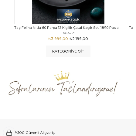
Taç Felina Nida 60 Parça 12 Kişilik Çatal Kaşık Seti 18/10 Paslanmaz Çelik
Taç Calista Tivoli 72 Parça 12 Kişilik Çatal Kaşık Bıçak Seti
Taç 
TAC-5040
₺4.289,00
₺2.999,00
KATEGORIYE GIT
%100 Güvenli Alışveriş