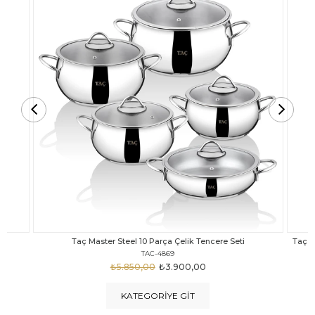
Taç Carabella Döküm Cam Kapak 7 Parça Tencere Seti Siyah
TAC-3817
₺4.350,00
₺3.250,00
KATEGORIYE GIT