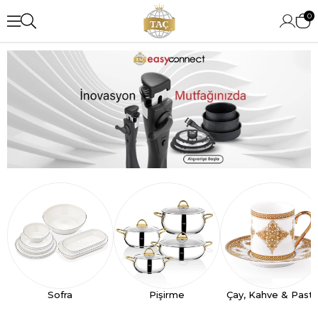
0
Sofra
Pişirme
Çay, Kahve & Past