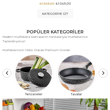
₺1.875,00
₺999,00
KATEGORIYE GIT
POPÜLER KATEGORİLER
Modern mutfaklara özel tasarım harikalarıyla mutfaklarınızı
Taçlandırıyoruz!
Mutfaklarınızın Yıldızı Olacak Premium Ürünler
T
Tencereler
Tavalar