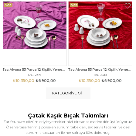
%33
%25
Taç Alyona 53 Parça 12 Kişilik Yemek Takımı Gold
Taç Eliza Alyona 53 Parça 12 Kişilik Yemek Takımı Platin
TAC-2318
TAC-2316
₺10.350,00
₺6.900,00
₺12.669,00
₺9.499,00
KATEGORIYE GIT
Çatak Kaşık Bıçak Takımları
Zarif sunum çözümleriyle yemeklerinizi bir sanat eserine dönüştürüyoruz.
Özenle tasarlanmış porselen sunum tabakları, şık servis tepsileri ve özel
sunum aksesuarları ile her sofraya lüks dokunuş.