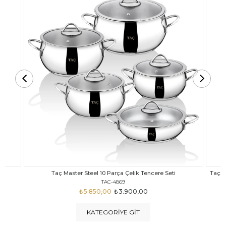
Taç Carabella Döküm Cam Kapak 7 Parça Tencere Seti Siyah
TAC-3817
₺4.350,00
₺3.250,00
KATEGORIYE GIT