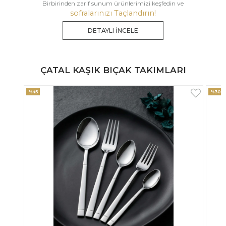
Birbirinden zarif sunum ürünlerimizi keşfedin ve
sofralarınızı Taçlandırın!
DETAYLI İNCELE
ÇATAL KAŞIK BIÇAK TAKIMLARI
%30
%33