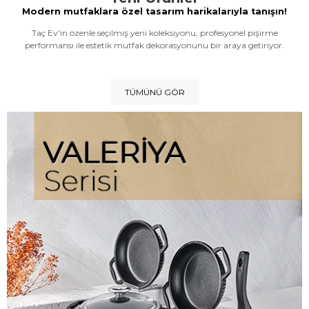
Modern mutfaklara özel tasarım harikalarıyla tanışın!
Taç Ev'in özenle seçilmiş yeni koleksiyonu, profesyonel pişirme
performansı ile estetik mutfak dekorasyonunu bir araya getiriyor.
TÜMÜNÜ GÖR