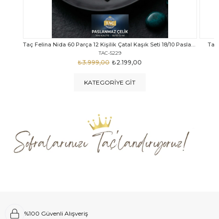
Taç Felina Nida 60 Parça 12 Kişilik Çatal Kaşık Seti 18/10 Paslanmaz Çelik
Taç Calista Tivoli 72 Parça 12 Kişilik Çatal Kaşık Bıçak Seti
Taç 
TAC-5040
₺4.289,00
₺2.999,00
KATEGORIYE GIT
%100 Güvenli Alışveriş