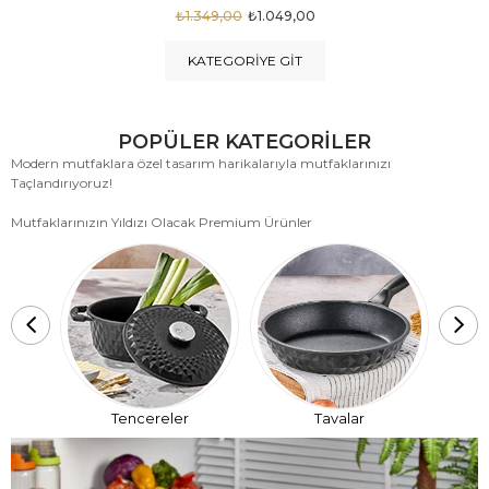
₺1.875,00
₺999,00
KATEGORIYE GIT
POPÜLER KATEGORİLER
Modern mutfaklara özel tasarım harikalarıyla mutfaklarınızı
Taçlandırıyoruz!
Mutfaklarınızın Yıldızı Olacak Premium Ürünler
T
Tencereler
Tavalar