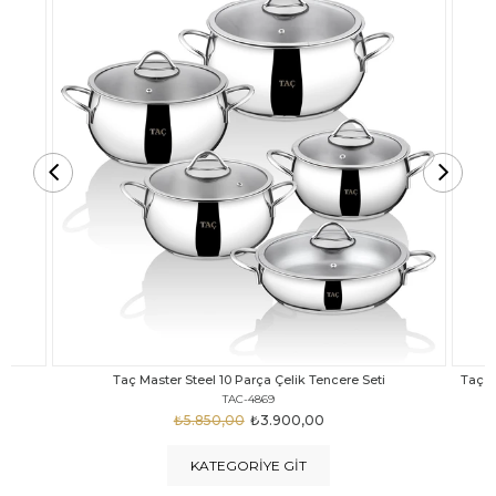
Taç Carabella Döküm Cam Kapak 7 Parça Tencere Seti Siyah
TAC-3817
₺4.350,00
₺3.250,00
KATEGORIYE GIT