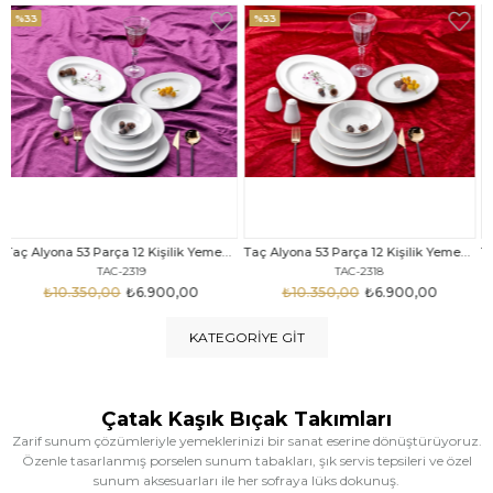
%33
%25
Taç Alyona 53 Parça 12 Kişilik Yemek Takımı Gold
Taç Eliza Alyona 53 Parça 12 Kişilik Yemek Takımı Platin
TAC-2318
TAC-2316
₺10.350,00
₺6.900,00
₺12.669,00
₺9.499,00
KATEGORIYE GIT
Çatak Kaşık Bıçak Takımları
Zarif sunum çözümleriyle yemeklerinizi bir sanat eserine dönüştürüyoruz.
Özenle tasarlanmış porselen sunum tabakları, şık servis tepsileri ve özel
sunum aksesuarları ile her sofraya lüks dokunuş.