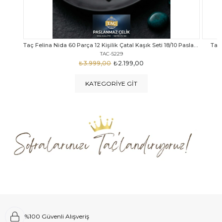
Taç Felina Nida 60 Parça 12 Kişilik Çatal Kaşık Seti 18/10 Paslanmaz Çelik
Taç Calista Tivoli 72 Parça 12 Kişilik Çatal Kaşık Bıçak Seti
Taç 
TAC-5040
₺4.289,00
₺2.999,00
KATEGORIYE GIT
%100 Güvenli Alışveriş