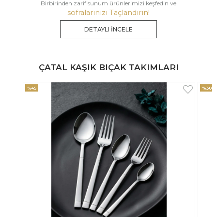
Birbirinden zarif sunum ürünlerimizi keşfedin ve
sofralarınızı Taçlandırın!
DETAYLI İNCELE
ÇATAL KAŞIK BIÇAK TAKIMLARI
%30
%33