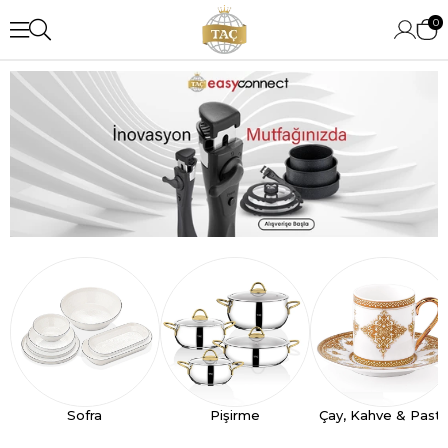
0
Sofra
Pişirme
Çay, Kahve & Past