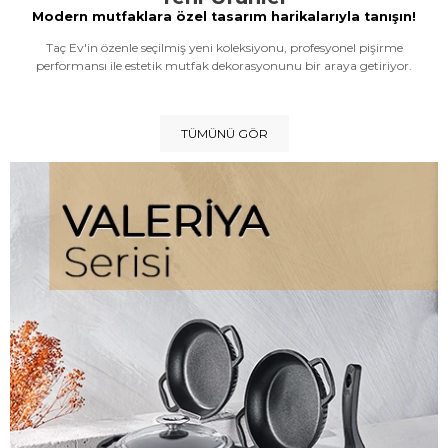
Modern mutfaklara özel tasarım harikalarıyla tanışın!
Taç Ev'in özenle seçilmiş yeni koleksiyonu, profesyonel pişirme
performansı ile estetik mutfak dekorasyonunu bir araya getiriyor.
TÜMÜNÜ GÖR