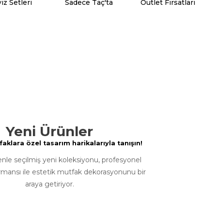
iz Setleri
Sadece Taç'ta
Outlet Fırsatları
Yeni Ürünler
klara özel tasarım harikalarıyla tanışın!
enle seçilmiş yeni koleksiyonu, profesyonel
rmansı ile estetik mutfak dekorasyonunu bir
araya getiriyor.