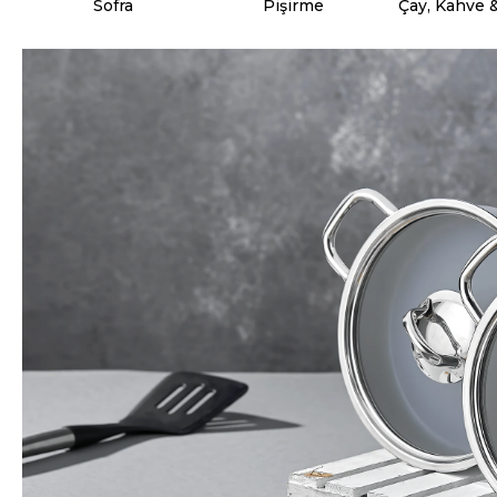
Sofra
Pişirme
Çay, Kahve 