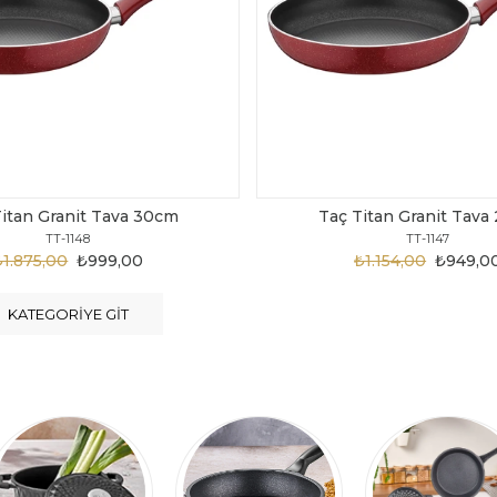
 Titan Granit Tava 28cm
Taç Titan Granit Ta
TT-1147
TT-1146
₺1.154,00
₺949,00
₺1.124,00
₺899,
KATEGORIYE GIT