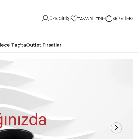
ÜYE GIRIŞI
SEPETIM
0
FAVORILERIM
ece Taç'ta
Outlet Fırsatları