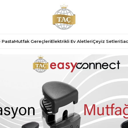
 Pasta
Mutfak Gereçleri
Elektrikli Ev Aletleri
Çeyiz Setleri
Sad