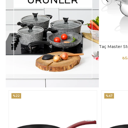
Taç Master Steel 10 Parça Çelik Tencere Seti
TAC-4869
₺5.850,00
₺3.900,00
₺4
%47
%18