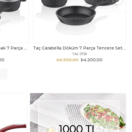
Taç Carabella Döküm 7 Parça Tencere Seti Siyah
Taç Master Cook Tombik 7 Parça Tencere Seti Gri
TAC-3820
,00
₺3.199,00
₺2.450,00