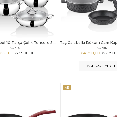
Taç Carabella Döküm Cam Kapak 7 Parça Tencere Seti Siyah
TAC-3817
TAC-3730
.350,00
₺3.250,00
₺6.300,00
₺4.200
KATEGORIYE GIT
%20