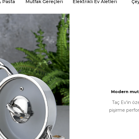
& Pasta
Mutfak Gereçleri
Elektrikli Ev Aletleri
Çey
Modern mutfa
Taç Ev'in öz
pişirme perfo