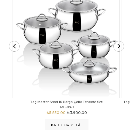
Taç Carabella Döküm Cam Kapak 7 Parça Tencere Seti Siyah
TAC-3817
₺4.350,00
₺3.250,00
KATEGORIYE GIT