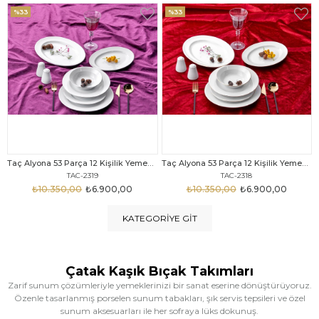
%33
%25
Taç Alyona 53 Parça 12 Kişilik Yemek Takımı Gold
Taç Eliza Alyona 53 Parça 12 Kişilik Yemek Takımı Platin
TAC-2318
TAC-2316
₺10.350,00
₺6.900,00
₺12.669,00
₺9.499,00
KATEGORIYE GIT
Çatak Kaşık Bıçak Takımları
Zarif sunum çözümleriyle yemeklerinizi bir sanat eserine dönüştürüyoruz.
Özenle tasarlanmış porselen sunum tabakları, şık servis tepsileri ve özel
sunum aksesuarları ile her sofraya lüks dokunuş.