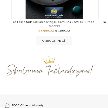
Taç Felina Nida 60 Parça 12 Kişilik Çatal Kaşık Seti 18/10 Paslanmaz Çelik
Taç Calista Tivoli 72 Parça 12 Kişilik Çatal Kaşık Bıçak Seti
Taç 
TAC-5040
₺4.289,00
₺2.999,00
KATEGORIYE GIT
%100 Güvenli Alışveriş