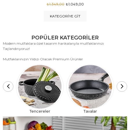
₺1.875,00
₺999,00
KATEGORIYE GIT
POPÜLER KATEGORİLER
Modern mutfaklara özel tasarım harikalarıyla mutfaklarınızı
Taçlandırıyoruz!
Mutfaklarınızın Yıldızı Olacak Premium Ürünler
T
Tencereler
Tavalar