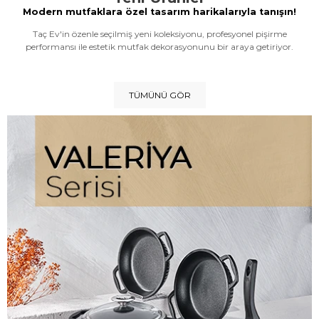
Modern mutfaklara özel tasarım harikalarıyla tanışın!
Taç Ev'in özenle seçilmiş yeni koleksiyonu, profesyonel pişirme
performansı ile estetik mutfak dekorasyonunu bir araya getiriyor.
TÜMÜNÜ GÖR