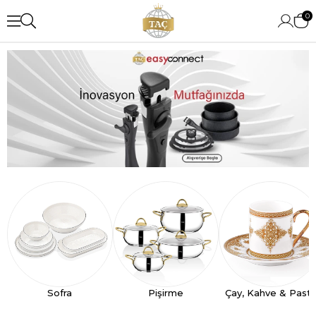
0
Sofra
Pişirme
Çay, Kahve & Past