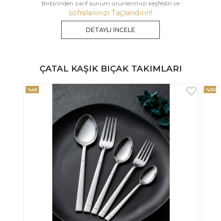
Birbirinden zarif sunum ürünlerimizi keşfedin ve
sofralarınızı Taçlandırın!
DETAYLI İNCELE
ÇATAL KAŞIK BIÇAK TAKIMLARI
%30
%33