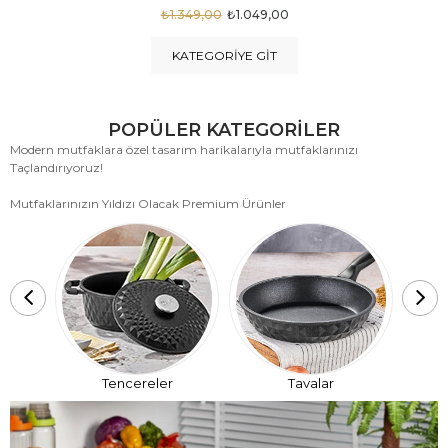
₺1.875,00
₺999,00
KATEGORIYE GIT
POPÜLER KATEGORİLER
Modern mutfaklara özel tasarım harikalarıyla mutfaklarınızı
Taçlandırıyoruz!
Mutfaklarınızın Yıldızı Olacak Premium Ürünler
T
Tencereler
Tavalar