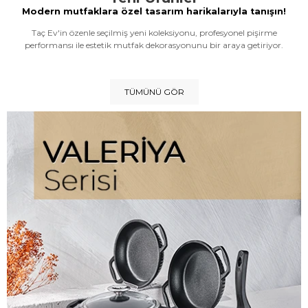
Modern mutfaklara özel tasarım harikalarıyla tanışın!
Taç Ev'in özenle seçilmiş yeni koleksiyonu, profesyonel pişirme
performansı ile estetik mutfak dekorasyonunu bir araya getiriyor.
TÜMÜNÜ GÖR