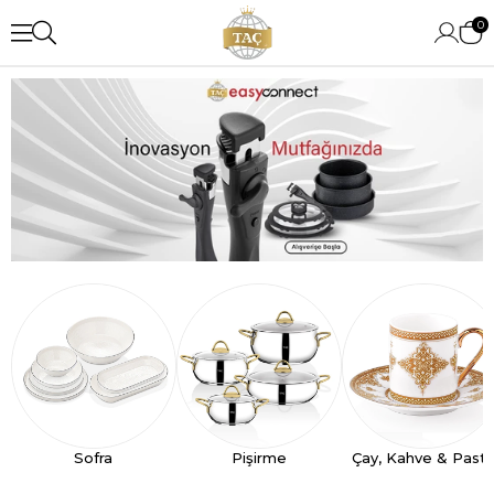
0
Sofra
Pişirme
Çay, Kahve & Past