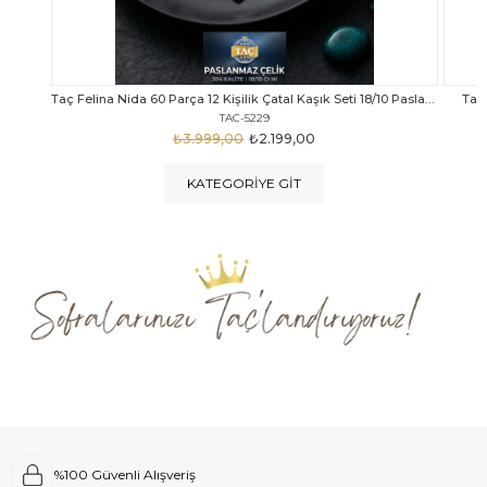
Taç Felina Nida 60 Parça 12 Kişilik Çatal Kaşık Seti 18/10 Paslanmaz Çelik
Taç Calista Tivoli 72 Parça 12 Kişilik Çatal Kaşık Bıçak Seti
Taç 
TAC-5040
₺4.289,00
₺2.999,00
KATEGORIYE GIT
%100 Güvenli Alışveriş