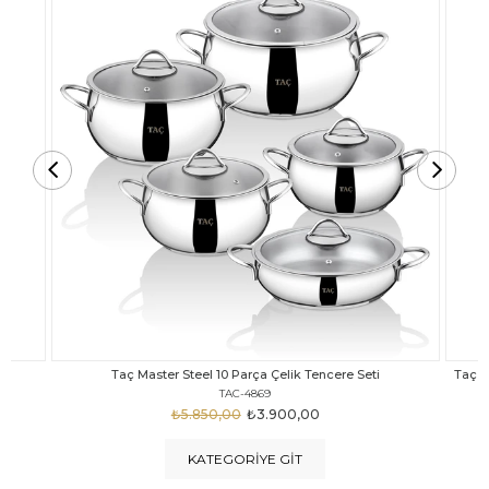
Taç Carabella Döküm Cam Kapak 7 Parça Tencere Seti Siyah
TAC-3817
₺4.350,00
₺3.250,00
KATEGORIYE GIT