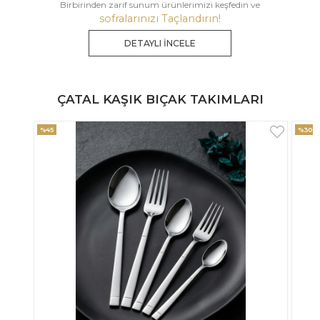
Birbirinden zarif sunum ürünlerimizi keşfedin ve
sofralarınızı Taçlandırın!
DETAYLI İNCELE
ÇATAL KAŞIK BIÇAK TAKIMLARI
%30
%33