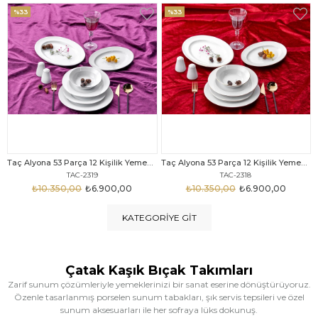
%33
%25
Taç Alyona 53 Parça 12 Kişilik Yemek Takımı Gold
Taç Eliza Alyona 53 Parça 12 Kişilik Yemek Takımı Platin
TAC-2318
TAC-2316
₺10.350,00
₺6.900,00
₺12.669,00
₺9.499,00
KATEGORIYE GIT
Çatak Kaşık Bıçak Takımları
Zarif sunum çözümleriyle yemeklerinizi bir sanat eserine dönüştürüyoruz.
Özenle tasarlanmış porselen sunum tabakları, şık servis tepsileri ve özel
sunum aksesuarları ile her sofraya lüks dokunuş.