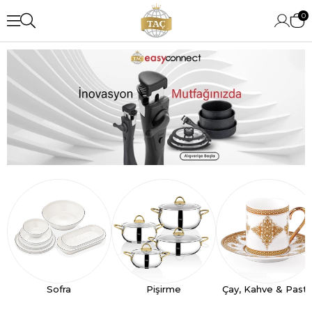
0
Sofra
Pişirme
Çay, Kahve & Past