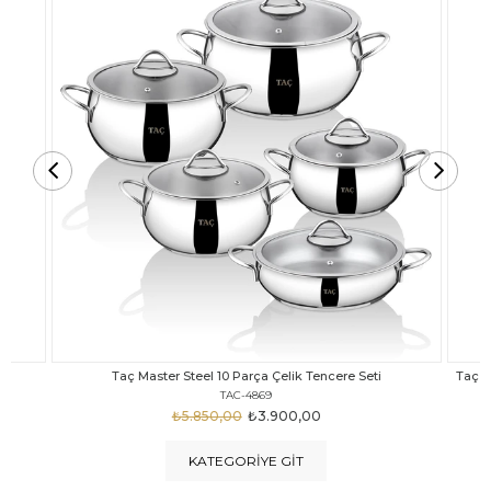
Taç Carabella Döküm Cam Kapak 7 Parça Tencere Seti Siyah
TAC-3817
₺4.350,00
₺3.250,00
KATEGORIYE GIT