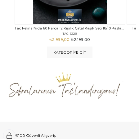
Taç Felina Nida 60 Parça 12 Kişilik Çatal Kaşık Seti 18/10 Paslanmaz Çelik
Taç Calista Tivoli 72 Parça 12 Kişilik Çatal Kaşık Bıçak Seti
Taç 
TAC-5040
₺4.289,00
₺2.999,00
KATEGORIYE GIT
%100 Güvenli Alışveriş