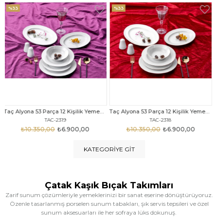
%33
%25
Taç Alyona 53 Parça 12 Kişilik Yemek Takımı Gold
Taç Eliza Alyona 53 Parça 12 Kişilik Yemek Takımı Platin
TAC-2318
TAC-2316
₺10.350,00
₺6.900,00
₺12.669,00
₺9.499,00
KATEGORIYE GIT
Çatak Kaşık Bıçak Takımları
Zarif sunum çözümleriyle yemeklerinizi bir sanat eserine dönüştürüyoruz.
Özenle tasarlanmış porselen sunum tabakları, şık servis tepsileri ve özel
sunum aksesuarları ile her sofraya lüks dokunuş.