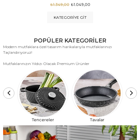
₺1.875,00
₺999,00
KATEGORIYE GIT
POPÜLER KATEGORİLER
Modern mutfaklara özel tasarım harikalarıyla mutfaklarınızı
Taçlandırıyoruz!
Mutfaklarınızın Yıldızı Olacak Premium Ürünler
T
Tencereler
Tavalar