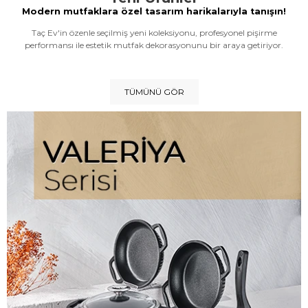
Modern mutfaklara özel tasarım harikalarıyla tanışın!
Taç Ev'in özenle seçilmiş yeni koleksiyonu, profesyonel pişirme
performansı ile estetik mutfak dekorasyonunu bir araya getiriyor.
TÜMÜNÜ GÖR