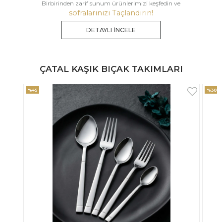
Birbirinden zarif sunum ürünlerimizi keşfedin ve
sofralarınızı Taçlandırın!
DETAYLI İNCELE
ÇATAL KAŞIK BIÇAK TAKIMLARI
%30
%33