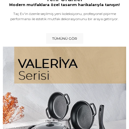
Modern mutfaklara özel tasarım harikalarıyla tanışın!
Taç Ev'in özenle seçilmiş yeni koleksiyonu, profesyonel pişirme
performansı ile estetik mutfak dekorasyonunu bir araya getiriyor.
TÜMÜNÜ GÖR