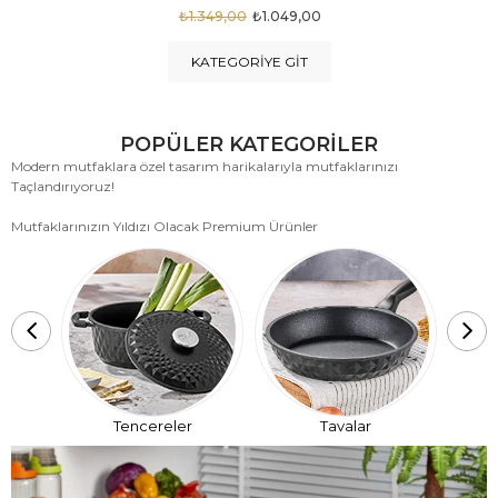
₺1.875,00
₺999,00
KATEGORIYE GIT
POPÜLER KATEGORİLER
Modern mutfaklara özel tasarım harikalarıyla mutfaklarınızı
Taçlandırıyoruz!
Mutfaklarınızın Yıldızı Olacak Premium Ürünler
T
Tencereler
Tavalar