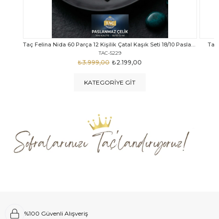
Taç Felina Nida 60 Parça 12 Kişilik Çatal Kaşık Seti 18/10 Paslanmaz Çelik
Taç Calista Tivoli 72 Parça 12 Kişilik Çatal Kaşık Bıçak Seti
Taç 
TAC-5040
₺4.289,00
₺2.999,00
KATEGORIYE GIT
%100 Güvenli Alışveriş