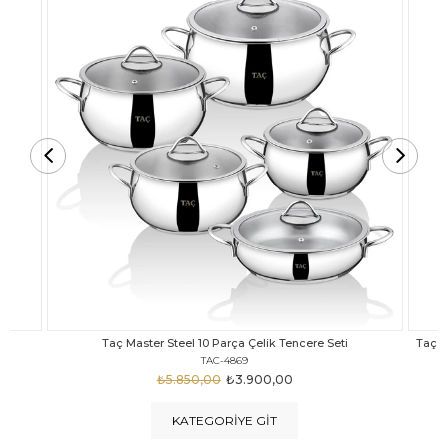
Taç Carabella Döküm Cam Kapak 7 Parça Tencere Seti Siyah
TAC-3817
₺4.350,00
₺3.250,00
KATEGORIYE GIT