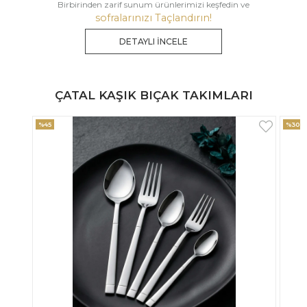
Birbirinden zarif sunum ürünlerimizi keşfedin ve
sofralarınızı Taçlandırın!
DETAYLI İNCELE
ÇATAL KAŞIK BIÇAK TAKIMLARI
%30
%33