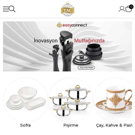
0
Sofra
Pişirme
Çay, Kahve & Past