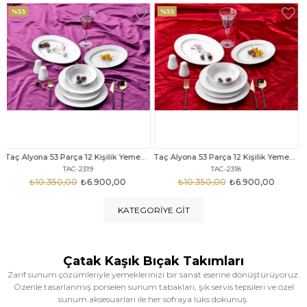
%33
%25
Taç Alyona 53 Parça 12 Kişilik Yemek Takımı Gold
Taç Eliza Alyona 53 Parça 12 Kişilik Yemek Takımı Platin
TAC-2318
TAC-2316
₺10.350,00
₺6.900,00
₺12.669,00
₺9.499,00
KATEGORIYE GIT
Çatak Kaşık Bıçak Takımları
Zarif sunum çözümleriyle yemeklerinizi bir sanat eserine dönüştürüyoruz.
Özenle tasarlanmış porselen sunum tabakları, şık servis tepsileri ve özel
sunum aksesuarları ile her sofraya lüks dokunuş.