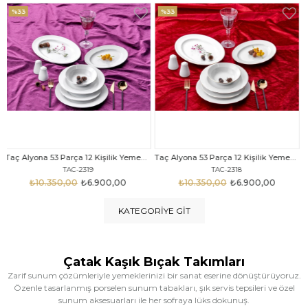
%33
%25
Taç Alyona 53 Parça 12 Kişilik Yemek Takımı Gold
Taç Eliza Alyona 53 Parça 12 Kişilik Yemek Takımı Platin
TAC-2318
TAC-2316
₺10.350,00
₺6.900,00
₺12.669,00
₺9.499,00
KATEGORIYE GIT
Çatak Kaşık Bıçak Takımları
Zarif sunum çözümleriyle yemeklerinizi bir sanat eserine dönüştürüyoruz.
Özenle tasarlanmış porselen sunum tabakları, şık servis tepsileri ve özel
sunum aksesuarları ile her sofraya lüks dokunuş.