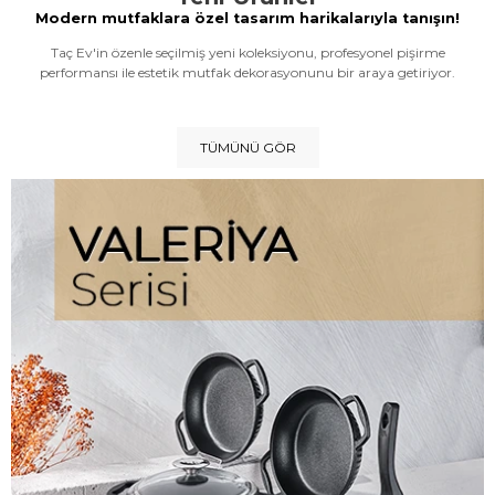
Modern mutfaklara özel tasarım harikalarıyla tanışın!
Taç Ev'in özenle seçilmiş yeni koleksiyonu, profesyonel pişirme
performansı ile estetik mutfak dekorasyonunu bir araya getiriyor.
TÜMÜNÜ GÖR