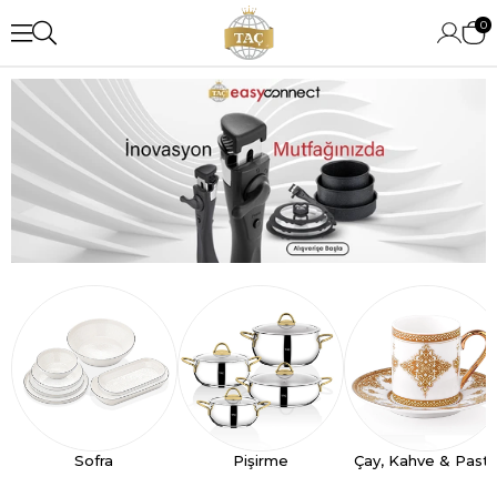
0
Sofra
Pişirme
Çay, Kahve & Past