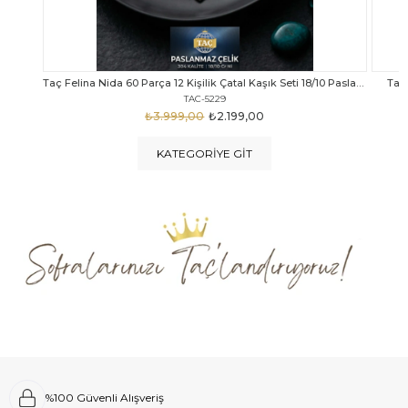
Taç Felina Nida 60 Parça 12 Kişilik Çatal Kaşık Seti 18/10 Paslanmaz Çelik
Taç Calista Tivoli 72 Parça 12 Kişilik Çatal Kaşık Bıçak Seti
Taç 
TAC-5040
₺4.289,00
₺2.999,00
KATEGORIYE GIT
%100 Güvenli Alışveriş