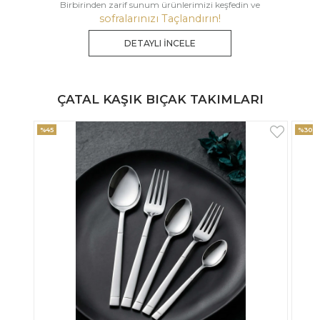
Birbirinden zarif sunum ürünlerimizi keşfedin ve
sofralarınızı Taçlandırın!
DETAYLI İNCELE
ÇATAL KAŞIK BIÇAK TAKIMLARI
%30
%33