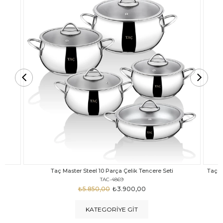
Taç Carabella Döküm Cam Kapak 7 Parça Tencere Seti Siyah
TAC-3817
₺4.350,00
₺3.250,00
KATEGORIYE GIT