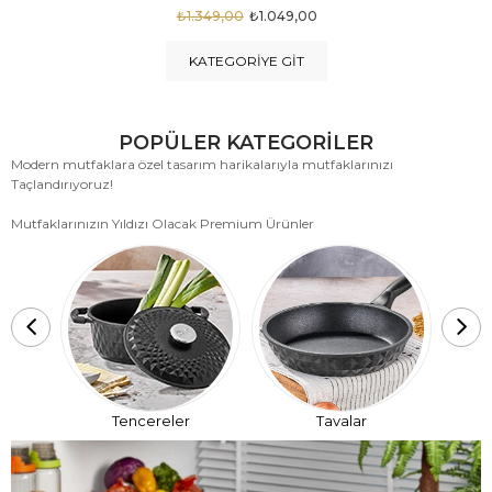
₺1.875,00
₺999,00
KATEGORIYE GIT
POPÜLER KATEGORİLER
Modern mutfaklara özel tasarım harikalarıyla mutfaklarınızı
Taçlandırıyoruz!
Mutfaklarınızın Yıldızı Olacak Premium Ürünler
T
Tencereler
Tavalar