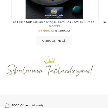
Taç Felina Nida 60 Parça 12 Kişilik Çatal Kaşık Seti 18/10 Paslanmaz Çelik
Taç Calista Tivoli 72 Parça 12 Kişilik Çatal Kaşık Bıçak Seti
Taç 
TAC-5040
₺4.289,00
₺2.999,00
KATEGORIYE GIT
%100 Güvenli Alışveriş