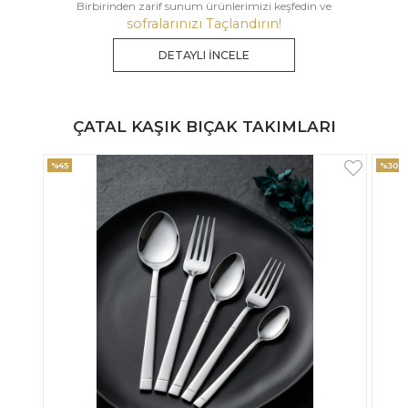
Birbirinden zarif sunum ürünlerimizi keşfedin ve
sofralarınızı Taçlandırın!
DETAYLI İNCELE
ÇATAL KAŞIK BIÇAK TAKIMLARI
%30
%33