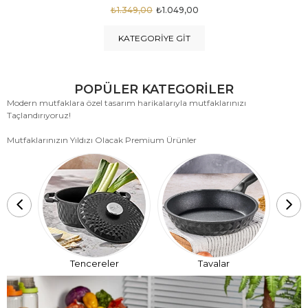
₺1.875,00
₺999,00
KATEGORIYE GIT
POPÜLER KATEGORİLER
Modern mutfaklara özel tasarım harikalarıyla mutfaklarınızı
Taçlandırıyoruz!
Mutfaklarınızın Yıldızı Olacak Premium Ürünler
T
Tencereler
Tavalar