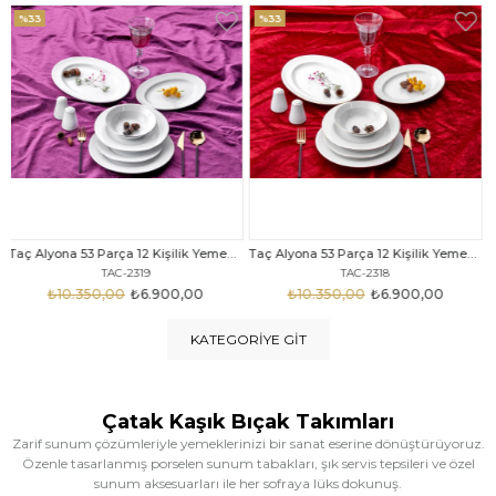
%33
%25
Taç Alyona 53 Parça 12 Kişilik Yemek Takımı Gold
Taç Eliza Alyona 53 Parça 12 Kişilik Yemek Takımı Platin
TAC-2318
TAC-2316
₺10.350,00
₺6.900,00
₺12.669,00
₺9.499,00
KATEGORIYE GIT
Çatak Kaşık Bıçak Takımları
Zarif sunum çözümleriyle yemeklerinizi bir sanat eserine dönüştürüyoruz.
Özenle tasarlanmış porselen sunum tabakları, şık servis tepsileri ve özel
sunum aksesuarları ile her sofraya lüks dokunuş.