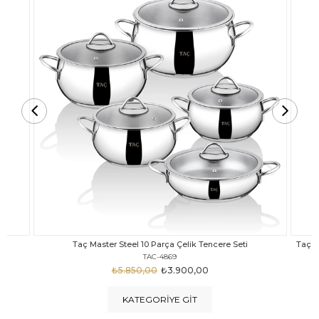
Taç Carabella Döküm Cam Kapak 7 Parça Tencere Seti Siyah
TAC-3817
₺4.350,00
₺3.250,00
KATEGORIYE GIT