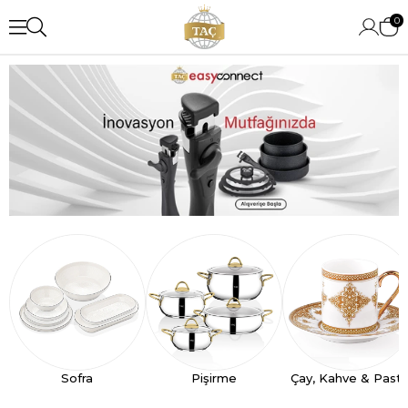
0
Sofra
Pişirme
Çay, Kahve & Past