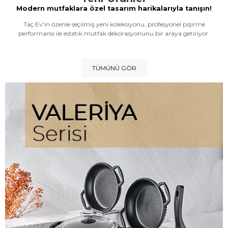
Modern mutfaklara özel tasarım harikalarıyla tanışın!
Taç Ev'in özenle seçilmiş yeni koleksiyonu, profesyonel pişirme
performansı ile estetik mutfak dekorasyonunu bir araya getiriyor.
TÜMÜNÜ GÖR