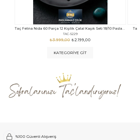
Taç Felina Nida 60 Parça 12 Kişilik Çatal Kaşık Seti 18/10 Paslanmaz Çelik
Taç Calista Tivoli 72 Parça 12 Kişilik Çatal Kaşık Bıçak Seti
Taç 
TAC-5040
₺4.289,00
₺2.999,00
KATEGORIYE GIT
%100 Güvenli Alışveriş