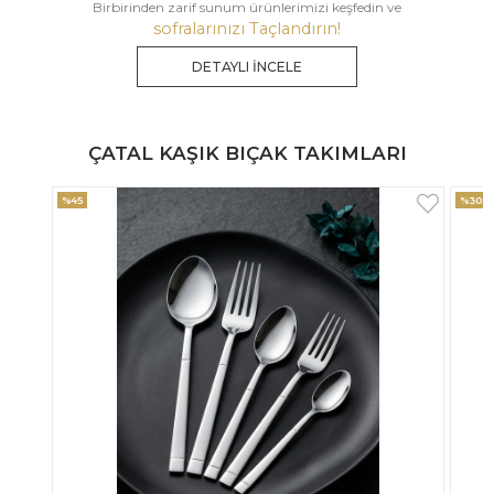
Birbirinden zarif sunum ürünlerimizi keşfedin ve
sofralarınızı Taçlandırın!
DETAYLI İNCELE
ÇATAL KAŞIK BIÇAK TAKIMLARI
%30
%33