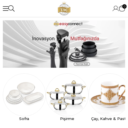
0
Sofra
Pişirme
Çay, Kahve & Past