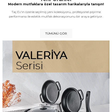
Modern mutfaklara özel tasarım harikalarıyla tanışın!
Taç Ev'in özenle seçilmiş yeni koleksiyonu, profesyonel pişirme
performansı ile estetik mutfak dekorasyonunu bir araya getiriyor.
TÜMÜNÜ GÖR