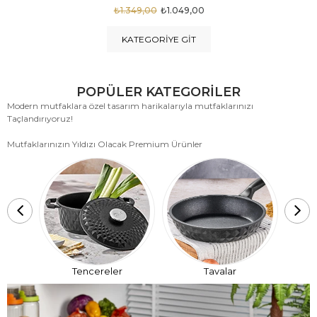
₺1.875,00
₺999,00
KATEGORIYE GIT
POPÜLER KATEGORİLER
Modern mutfaklara özel tasarım harikalarıyla mutfaklarınızı
Taçlandırıyoruz!
Mutfaklarınızın Yıldızı Olacak Premium Ürünler
T
Tencereler
Tavalar