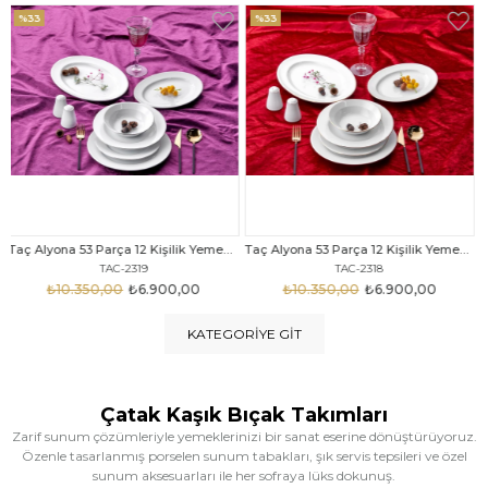
%33
%25
Taç Alyona 53 Parça 12 Kişilik Yemek Takımı Gold
Taç Eliza Alyona 53 Parça 12 Kişilik Yemek Takımı Platin
TAC-2318
TAC-2316
₺10.350,00
₺6.900,00
₺12.669,00
₺9.499,00
KATEGORIYE GIT
Çatak Kaşık Bıçak Takımları
Zarif sunum çözümleriyle yemeklerinizi bir sanat eserine dönüştürüyoruz.
Özenle tasarlanmış porselen sunum tabakları, şık servis tepsileri ve özel
sunum aksesuarları ile her sofraya lüks dokunuş.