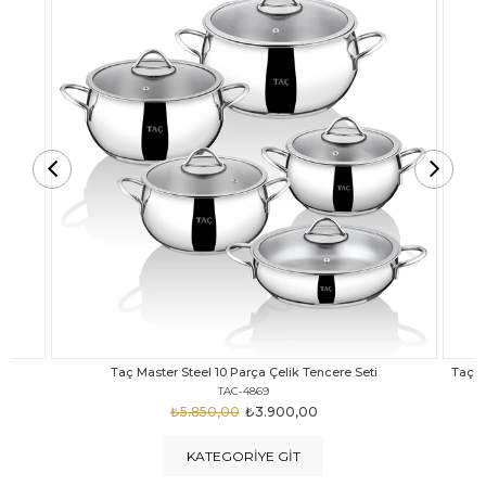
Taç Carabella Döküm Cam Kapak 7 Parça Tencere Seti Siyah
TAC-3817
₺4.350,00
₺3.250,00
KATEGORIYE GIT