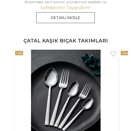
Birbirinden zarif sunum ürünlerimizi keşfedin ve
sofralarınızı Taçlandırın!
DETAYLI İNCELE
ÇATAL KAŞIK BIÇAK TAKIMLARI
%30
%33