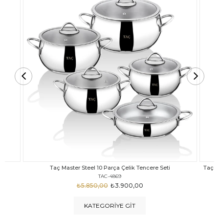
Taç Carabella Döküm Cam Kapak 7 Parça Tencere Seti Siyah
TAC-3817
₺4.350,00
₺3.250,00
KATEGORIYE GIT