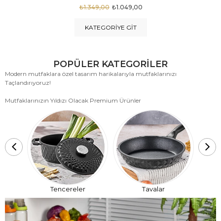
₺1.875,00
₺999,00
KATEGORIYE GIT
POPÜLER KATEGORİLER
Modern mutfaklara özel tasarım harikalarıyla mutfaklarınızı
Taçlandırıyoruz!
Mutfaklarınızın Yıldızı Olacak Premium Ürünler
T
Tencereler
Tavalar