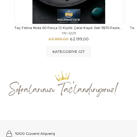
Taç Felina Nida 60 Parça 12 Kişilik Çatal Kaşık Seti 18/10 Paslanmaz Çelik
Taç Calista Tivoli 72 Parça 12 Kişilik Çatal Kaşık Bıçak Seti
Taç 
TAC-5040
₺4.289,00
₺2.999,00
KATEGORIYE GIT
%100 Güvenli Alışveriş