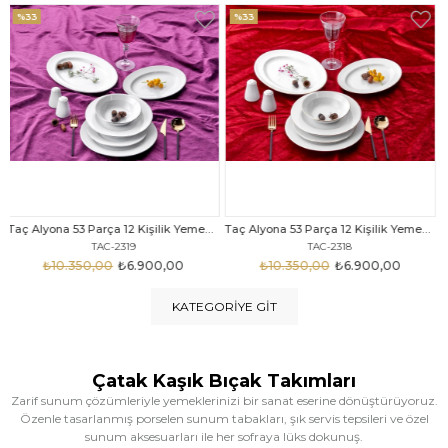
%33
%25
Taç Alyona 53 Parça 12 Kişilik Yemek Takımı Gold
Taç Eliza Alyona 53 Parça 12 Kişilik Yemek Takımı Platin
TAC-2318
TAC-2316
₺10.350,00
₺6.900,00
₺12.669,00
₺9.499,00
KATEGORIYE GIT
Çatak Kaşık Bıçak Takımları
Zarif sunum çözümleriyle yemeklerinizi bir sanat eserine dönüştürüyoruz.
Özenle tasarlanmış porselen sunum tabakları, şık servis tepsileri ve özel
sunum aksesuarları ile her sofraya lüks dokunuş.