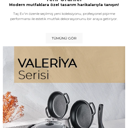
Modern mutfaklara özel tasarım harikalarıyla tanışın!
Taç Ev'in özenle seçilmiş yeni koleksiyonu, profesyonel pişirme
performansı ile estetik mutfak dekorasyonunu bir araya getiriyor.
TÜMÜNÜ GÖR