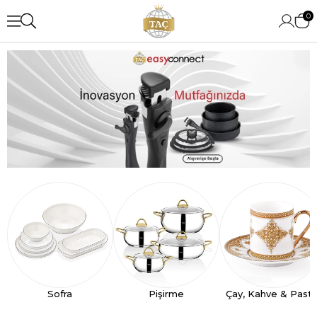
0
Sofra
Pişirme
Çay, Kahve & Past