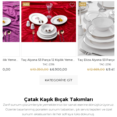
%33
%25
Taç Alyona 53 Parça 12 Kişilik Yemek Takımı Gold
Taç Eliza Alyona 53 Parça 12 Kişilik Yemek Takımı Platin
TAC-2318
TAC-2316
₺10.350,00
₺6.900,00
₺12.669,00
₺9.499,00
KATEGORIYE GIT
Çatak Kaşık Bıçak Takımları
Zarif sunum çözümleriyle yemeklerinizi bir sanat eserine dönüştürüyoruz.
Özenle tasarlanmış porselen sunum tabakları, şık servis tepsileri ve özel
sunum aksesuarları ile her sofraya lüks dokunuş.