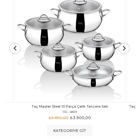
Taç Carabella Döküm Cam Kapak 7 Parça Tencere Seti Siyah
TAC-3817
₺4.350,00
₺3.250,00
KATEGORIYE GIT