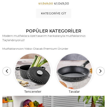
₺1.875,00
₺999,00
KATEGORIYE GIT
POPÜLER KATEGORİLER
Modern mutfaklara özel tasarım harikalarıyla mutfaklarınızı
Taçlandırıyoruz!
Mutfaklarınızın Yıldızı Olacak Premium Ürünler
T
Tencereler
Tavalar