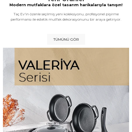
Modern mutfaklara özel tasarım harikalarıyla tanışın!
Taç Ev'in özenle seçilmiş yeni koleksiyonu, profesyonel pişirme
performansı ile estetik mutfak dekorasyonunu bir araya getiriyor.
TÜMÜNÜ GÖR