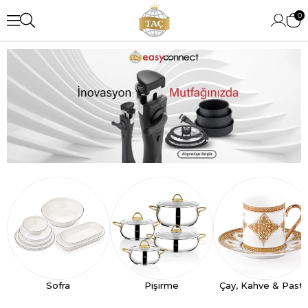
0
Sofra
Pişirme
Çay, Kahve & Past