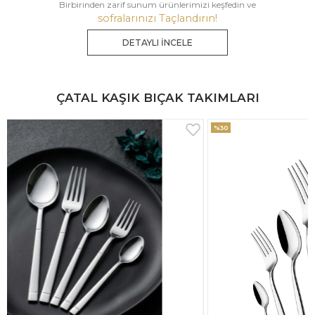
Birbirinden zarif sunum ürünlerimizi keşfedin ve
sofralarınızı Taçlandırın!
DETAYLI İNCELE
ÇATAL KAŞIK BIÇAK TAKIMLARI
%30
%33