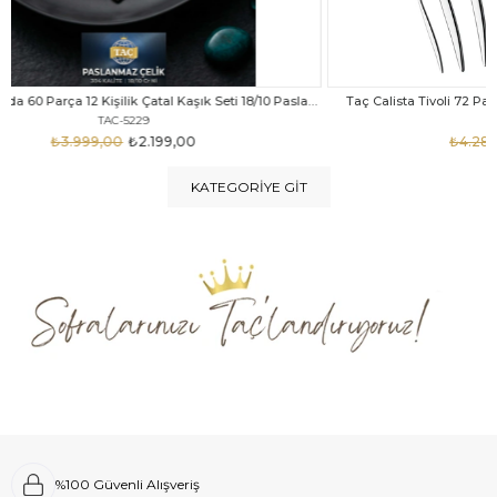
Taç Felina Nida 60 Parça 12 Kişilik Çatal Kaşık Seti 18/10 Paslanmaz Çelik
Taç Calista Tivoli 72 Parça 12 Kişilik Çatal Kaşık Bıçak Seti
Taç 
TAC-5040
₺4.289,00
₺2.999,00
KATEGORIYE GIT
%100 Güvenli Alışveriş