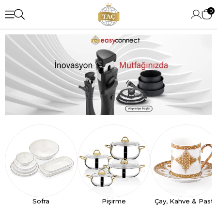
0
Sofra
Pişirme
Çay, Kahve & Past