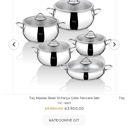
Taç Carabella Döküm Cam Kapak 7 Parça Tencere Seti Siyah
TAC-3817
₺4.350,00
₺3.250,00
KATEGORIYE GIT