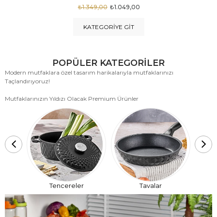
₺1.875,00
₺999,00
KATEGORIYE GIT
POPÜLER KATEGORİLER
Modern mutfaklara özel tasarım harikalarıyla mutfaklarınızı
Taçlandırıyoruz!
Mutfaklarınızın Yıldızı Olacak Premium Ürünler
T
Tencereler
Tavalar