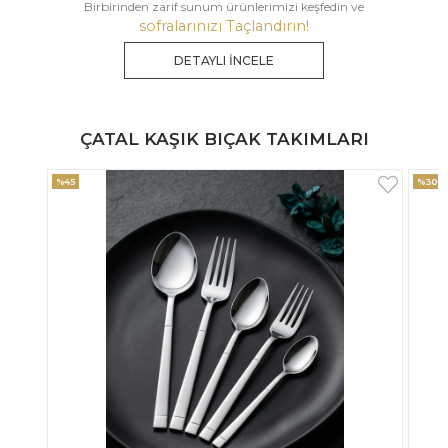
Birbirinden zarif sunum ürünlerimizi keşfedin ve
sofralarınızı Taçlandırın!
DETAYLI İNCELE
ÇATAL KAŞIK BIÇAK TAKIMLARI
%30
%33