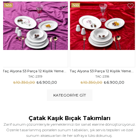
%33
%25
Taç Alyona 53 Parça 12 Kişilik Yemek Takımı Gold
Taç Eliza Alyona 53 Parça 12 Kişilik Yemek Takımı Platin
TAC-2318
TAC-2316
₺10.350,00
₺6.900,00
₺12.669,00
₺9.499,00
KATEGORIYE GIT
Çatak Kaşık Bıçak Takımları
Zarif sunum çözümleriyle yemeklerinizi bir sanat eserine dönüştürüyoruz.
Özenle tasarlanmış porselen sunum tabakları, şık servis tepsileri ve özel
sunum aksesuarları ile her sofraya lüks dokunuş.