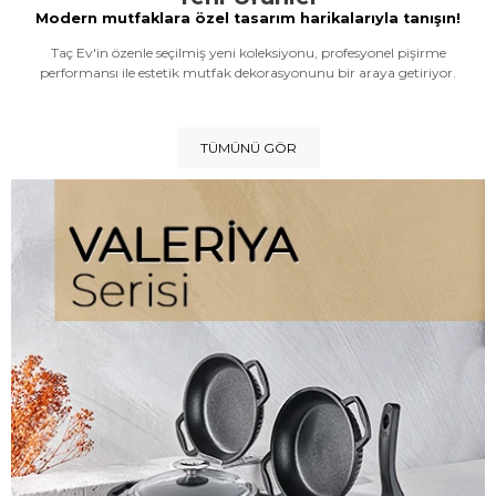
Modern mutfaklara özel tasarım harikalarıyla tanışın!
Taç Ev'in özenle seçilmiş yeni koleksiyonu, profesyonel pişirme
performansı ile estetik mutfak dekorasyonunu bir araya getiriyor.
TÜMÜNÜ GÖR