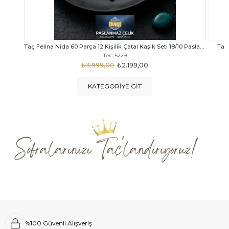
Taç Felina Nida 60 Parça 12 Kişilik Çatal Kaşık Seti 18/10 Paslanmaz Çelik
Taç Calista Tivoli 72 Parça 12 Kişilik Çatal Kaşık Bıçak Seti
Taç 
TAC-5040
₺4.289,00
₺2.999,00
KATEGORIYE GIT
%100 Güvenli Alışveriş