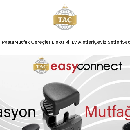
 Pasta
Mutfak Gereçleri
Elektrikli Ev Aletleri
Çeyiz Setleri
Sad