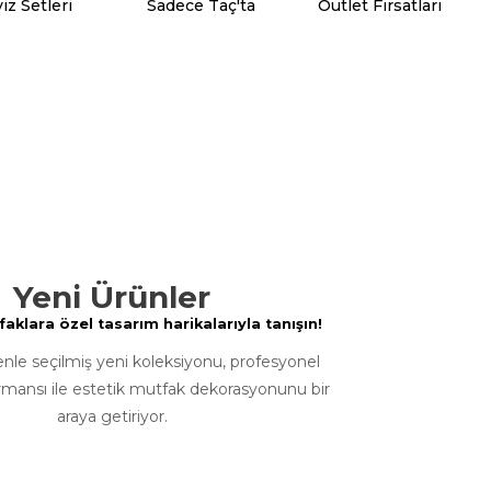
iz Setleri
Sadece Taç'ta
Outlet Fırsatları
Yeni Ürünler
klara özel tasarım harikalarıyla tanışın!
enle seçilmiş yeni koleksiyonu, profesyonel
rmansı ile estetik mutfak dekorasyonunu bir
araya getiriyor.