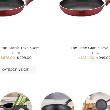
Titan Granit Tava 28cm
Taç Titan Granit Tava
TT-1147
TT-1146
₺1.154,00
₺949,00
₺1.124,00
₺899,0
KATEGORIYE GIT