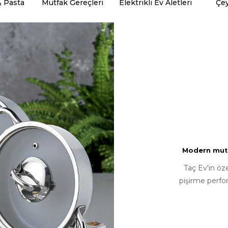
& Pasta
Mutfak Gereçleri
Elektrikli Ev Aletleri
Çey
Modern mutfa
Taç Ev'in öz
pişirme perfo