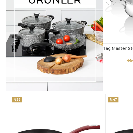
Taç Master Steel 10 Parça Çelik Tencere Seti
TAC-4869
₺5.850,00
₺3.900,00
₺4
%47
%18