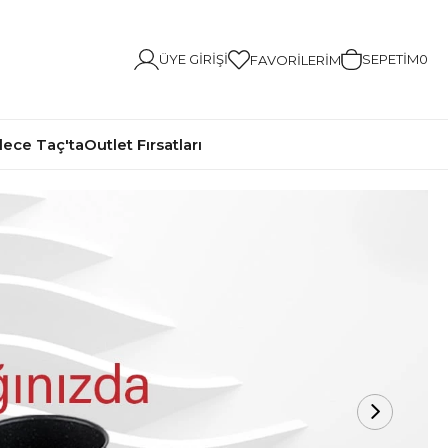
ÜYE GIRIŞI
SEPETIM
0
FAVORILERIM
ece Taç'ta
Outlet Fırsatları