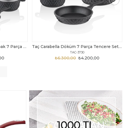
Taç Carabella Döküm 7 Parça Tencere Seti Siyah
Taç Master Cook Tombik 7 Parça Tencere Seti Gri
TAC-3820
,00
₺3.199,00
₺2.450,00