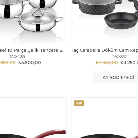
Taç Carabella Döküm Cam Kapak 7 Parça Tencere Seti Siyah
TAC-3817
TAC-3730
.350,00
₺3.250,00
₺6.300,00
₺4.200
KATEGORIYE GIT
%20