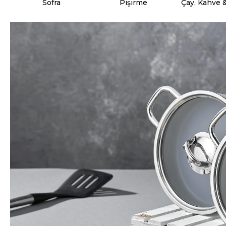
Sofra
Pişirme
Çay, Kahve 