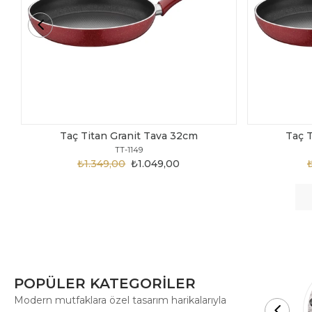
Taç Titan Granit Tava 30cm
Taç 
TT-1148
₺1.875,00
₺999,00
POPÜLER KATEGORİLER
Modern mutfaklara özel tasarım harikalarıyla