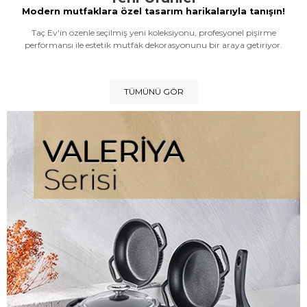
Modern mutfaklara özel tasarım harikalarıyla tanışın!
Taç Ev'in özenle seçilmiş yeni koleksiyonu, profesyonel pişirme
performansı ile estetik mutfak dekorasyonunu bir araya getiriyor.
TÜMÜNÜ GÖR