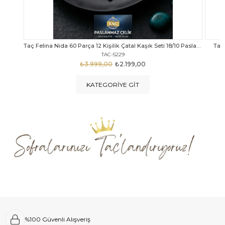
Taç Felina Nida 60 Parça 12 Kişilik Çatal Kaşık Seti 18/10 Paslanmaz Çelik
Taç Calista Tivoli 72 Parça 12 Kişilik Çatal Kaşık Bıçak Seti
Taç 
TAC-5040
₺4.289,00
₺2.999,00
KATEGORIYE GIT
%100 Güvenli Alışveriş