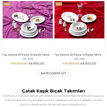
%33
%25
Taç Alyona 53 Parça 12 Kişilik Yemek Takımı Gold
Taç Eliza Alyona 53 Parça 12 Kişilik Yemek Takımı Platin
TAC-2318
TAC-2316
₺10.350,00
₺6.900,00
₺12.669,00
₺9.499,00
KATEGORIYE GIT
Çatak Kaşık Bıçak Takımları
Zarif sunum çözümleriyle yemeklerinizi bir sanat eserine dönüştürüyoruz.
Özenle tasarlanmış porselen sunum tabakları, şık servis tepsileri ve özel
sunum aksesuarları ile her sofraya lüks dokunuş.