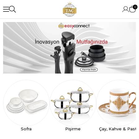
0
Sofra
Pişirme
Çay, Kahve & Past