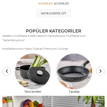
₺1.875,00
₺999,00
KATEGORIYE GIT
POPÜLER KATEGORİLER
Modern mutfaklara özel tasarım harikalarıyla mutfaklarınızı
Taçlandırıyoruz!
Mutfaklarınızın Yıldızı Olacak Premium Ürünler
T
Tencereler
Tavalar