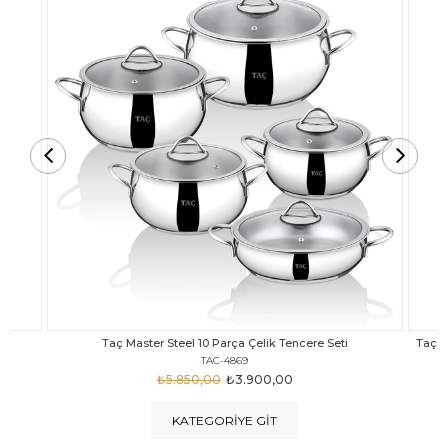
Taç Carabella Döküm Cam Kapak 7 Parça Tencere Seti Siyah
TAC-3817
₺4.350,00
₺3.250,00
KATEGORIYE GIT