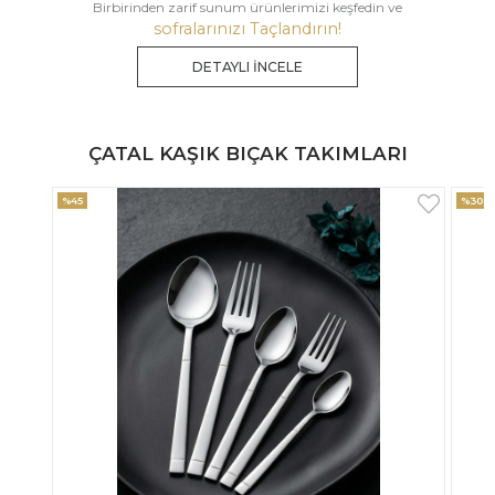
Birbirinden zarif sunum ürünlerimizi keşfedin ve
sofralarınızı Taçlandırın!
DETAYLI İNCELE
ÇATAL KAŞIK BIÇAK TAKIMLARI
%30
%33