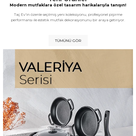
Modern mutfaklara özel tasarım harikalarıyla tanışın!
Taç Ev'in özenle seçilmiş yeni koleksiyonu, profesyonel pişirme
performansı ile estetik mutfak dekorasyonunu bir araya getiriyor.
TÜMÜNÜ GÖR