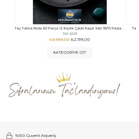
Taç Felina Nida 60 Parça 12 Kişilik Çatal Kaşık Seti 18/10 Paslanmaz Çelik
Taç Calista Tivoli 72 Parça 12 Kişilik Çatal Kaşık Bıçak Seti
Taç 
TAC-5040
₺4.289,00
₺2.999,00
KATEGORIYE GIT
%100 Güvenli Alışveriş