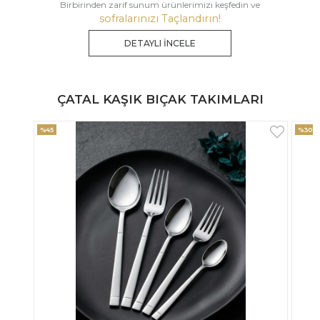
Birbirinden zarif sunum ürünlerimizi keşfedin ve
sofralarınızı Taçlandırın!
DETAYLI İNCELE
ÇATAL KAŞIK BIÇAK TAKIMLARI
%30
%33