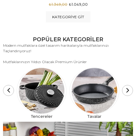
₺1.875,00
₺999,00
KATEGORIYE GIT
POPÜLER KATEGORİLER
Modern mutfaklara özel tasarım harikalarıyla mutfaklarınızı
Taçlandırıyoruz!
Mutfaklarınızın Yıldızı Olacak Premium Ürünler
T
Tencereler
Tavalar