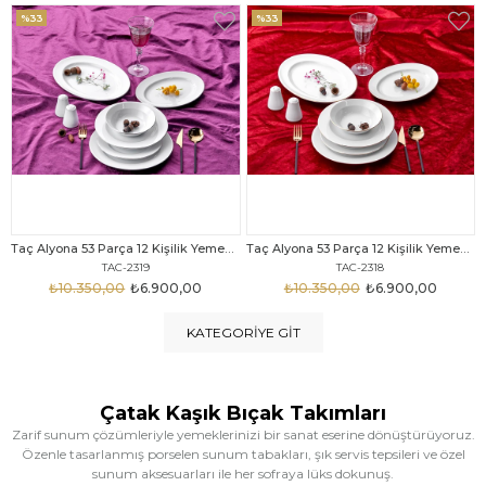
%33
%25
Taç Alyona 53 Parça 12 Kişilik Yemek Takımı Gold
Taç Eliza Alyona 53 Parça 12 Kişilik Yemek Takımı Platin
TAC-2318
TAC-2316
₺10.350,00
₺6.900,00
₺12.669,00
₺9.499,00
KATEGORIYE GIT
Çatak Kaşık Bıçak Takımları
Zarif sunum çözümleriyle yemeklerinizi bir sanat eserine dönüştürüyoruz.
Özenle tasarlanmış porselen sunum tabakları, şık servis tepsileri ve özel
sunum aksesuarları ile her sofraya lüks dokunuş.