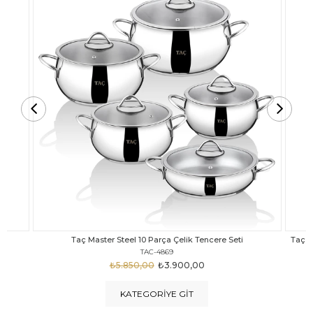
Taç Carabella Döküm Cam Kapak 7 Parça Tencere Seti Siyah
TAC-3817
₺4.350,00
₺3.250,00
KATEGORIYE GIT