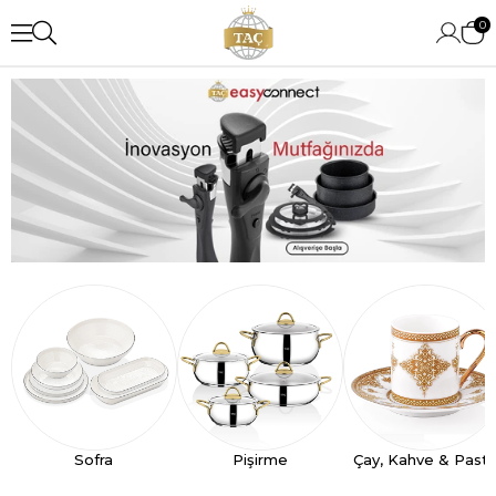
0
Sofra
Pişirme
Çay, Kahve & Past