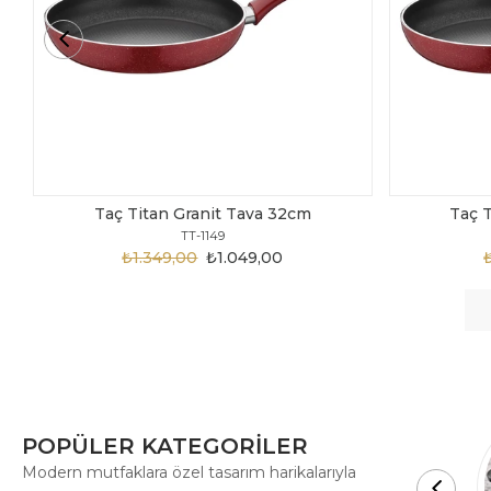
Taç Titan Granit Tava 30cm
Taç 
TT-1148
₺1.875,00
₺999,00
POPÜLER KATEGORİLER
Modern mutfaklara özel tasarım harikalarıyla