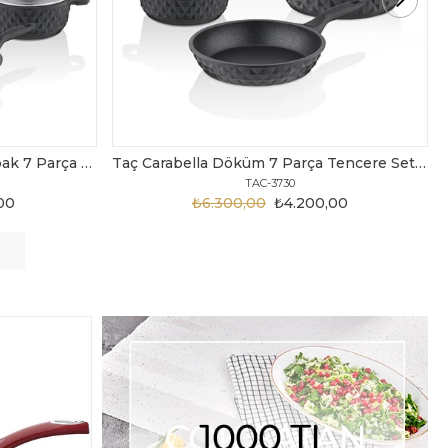
Taç Carabella Döküm 7 Parça Tencere Seti Siyah
Taç Master Cook Tombik 7 Parça Tencere Seti Gri
TAC-3820
,00
₺3.199,00
₺2.450,00