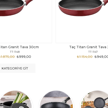
Titan Granit Tava 28cm
Taç Titan Granit Tava
TT-1147
TT-1146
₺1.154,00
₺949,00
₺1.124,00
₺899,0
KATEGORIYE GIT