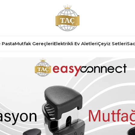
 Pasta
Mutfak Gereçleri
Elektrikli Ev Aletleri
Çeyiz Setleri
Sad