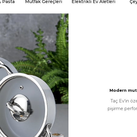
& Pasta
Mutfak Gereçleri
Elektrikli Ev Aletleri
Çey
Modern mutfa
Taç Ev'in öz
pişirme perfo