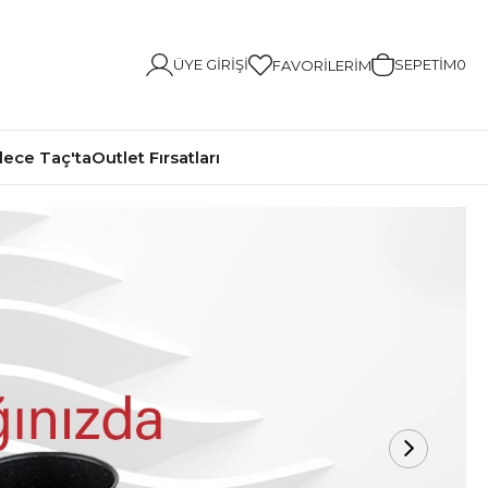
ÜYE GIRIŞI
SEPETIM
0
FAVORILERIM
ece Taç'ta
Outlet Fırsatları