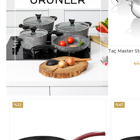
Taç Master Steel 10 Parça Çelik Tencere Seti
TAC-4869
₺5.850,00
₺3.900,00
₺4
%47
%18