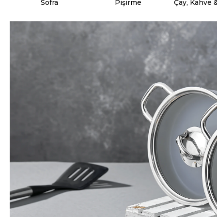
Sofra
Pişirme
Çay, Kahve 