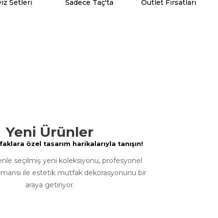
iz Setleri
Sadece Taç'ta
Outlet Fırsatları
Yeni Ürünler
klara özel tasarım harikalarıyla tanışın!
enle seçilmiş yeni koleksiyonu, profesyonel
rmansı ile estetik mutfak dekorasyonunu bir
araya getiriyor.