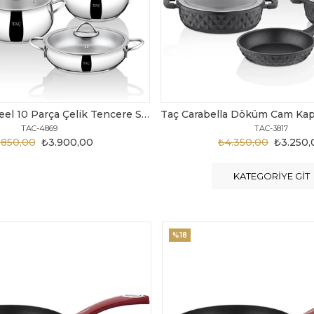
Taç Carabella Döküm Cam Kapak 7 Parça Tencere Seti Siyah
TAC-3817
TAC-3730
.350,00
₺3.250,00
₺6.300,00
₺4.200
KATEGORIYE GIT
%20