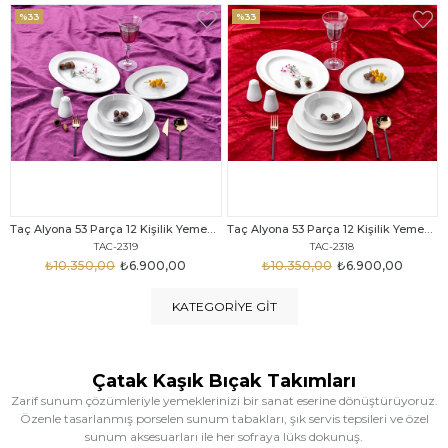
%33
%25
Taç Alyona 53 Parça 12 Kişilik Yemek Takımı Gold
Taç Eliza Alyona 53 Parça 12 Kişilik Yemek Takımı Platin
TAC-2318
TAC-2316
₺10.350,00
₺6.900,00
₺12.669,00
₺9.499,00
KATEGORIYE GIT
Çatak Kaşık Bıçak Takımları
Zarif sunum çözümleriyle yemeklerinizi bir sanat eserine dönüştürüyoruz.
Özenle tasarlanmış porselen sunum tabakları, şık servis tepsileri ve özel
sunum aksesuarları ile her sofraya lüks dokunuş.