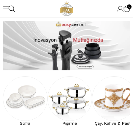
0
Sofra
Pişirme
Çay, Kahve & Past