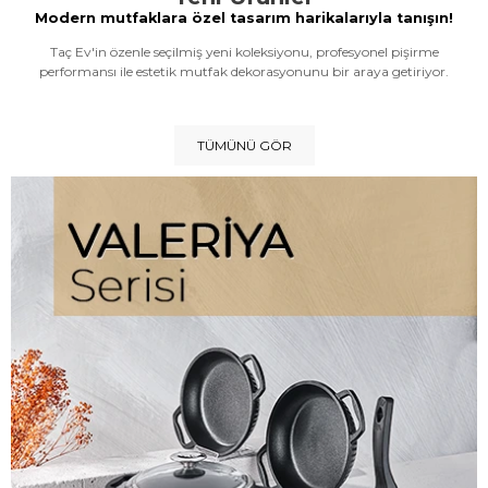
Modern mutfaklara özel tasarım harikalarıyla tanışın!
Taç Ev'in özenle seçilmiş yeni koleksiyonu, profesyonel pişirme
performansı ile estetik mutfak dekorasyonunu bir araya getiriyor.
TÜMÜNÜ GÖR