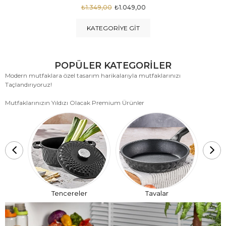
₺1.875,00
₺999,00
KATEGORIYE GIT
POPÜLER KATEGORİLER
Modern mutfaklara özel tasarım harikalarıyla mutfaklarınızı
Taçlandırıyoruz!
Mutfaklarınızın Yıldızı Olacak Premium Ürünler
T
Tencereler
Tavalar