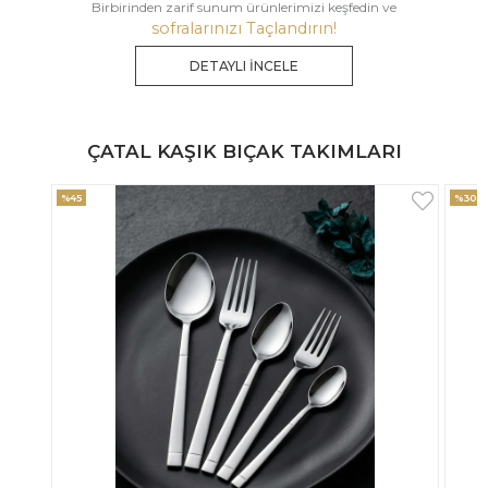
Birbirinden zarif sunum ürünlerimizi keşfedin ve
sofralarınızı Taçlandırın!
DETAYLI İNCELE
ÇATAL KAŞIK BIÇAK TAKIMLARI
%30
%33