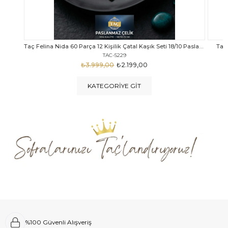
Taç Felina Nida 60 Parça 12 Kişilik Çatal Kaşık Seti 18/10 Paslanmaz Çelik
Taç Calista Tivoli 72 Parça 12 Kişilik Çatal Kaşık Bıçak Seti
Taç 
TAC-5040
₺4.289,00
₺2.999,00
KATEGORIYE GIT
%100 Güvenli Alışveriş