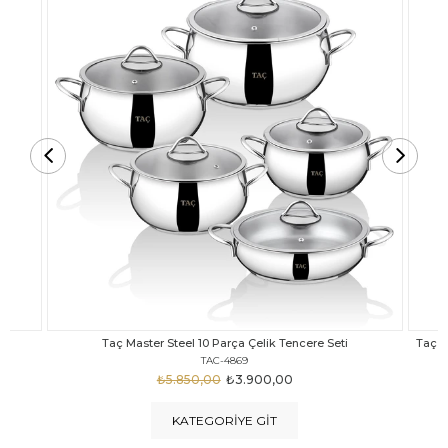
Taç Carabella Döküm Cam Kapak 7 Parça Tencere Seti Siyah
TAC-3817
₺4.350,00
₺3.250,00
KATEGORIYE GIT