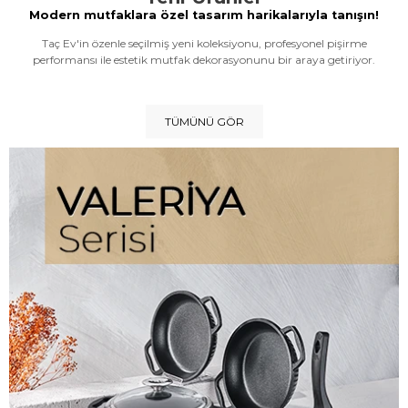
Modern mutfaklara özel tasarım harikalarıyla tanışın!
Taç Ev'in özenle seçilmiş yeni koleksiyonu, profesyonel pişirme
performansı ile estetik mutfak dekorasyonunu bir araya getiriyor.
TÜMÜNÜ GÖR