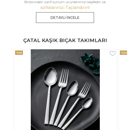
Birbirinden zarif sunum ürünlerimizi keşfedin ve
sofralarınızı Taçlandırın!
DETAYLI İNCELE
ÇATAL KAŞIK BIÇAK TAKIMLARI
%30
%33