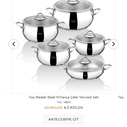
Taç Carabella Döküm Cam Kapak 7 Parça Tencere Seti Siyah
TAC-3817
₺4.350,00
₺3.250,00
KATEGORIYE GIT