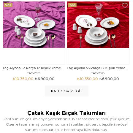
%33
%25
Taç Alyona 53 Parça 12 Kişilik Yemek Takımı Gold
Taç Eliza Alyona 53 Parça 12 Kişilik Yemek Takımı Platin
TAC-2318
TAC-2316
₺10.350,00
₺6.900,00
₺12.669,00
₺9.499,00
KATEGORIYE GIT
Çatak Kaşık Bıçak Takımları
Zarif sunum çözümleriyle yemeklerinizi bir sanat eserine dönüştürüyoruz.
Özenle tasarlanmış porselen sunum tabakları, şık servis tepsileri ve özel
sunum aksesuarları ile her sofraya lüks dokunuş.