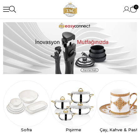
0
Sofra
Pişirme
Çay, Kahve & Past