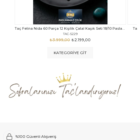
Taç Felina Nida 60 Parça 12 Kişilik Çatal Kaşık Seti 18/10 Paslanmaz Çelik
Taç Calista Tivoli 72 Parça 12 Kişilik Çatal Kaşık Bıçak Seti
Taç 
TAC-5040
₺4.289,00
₺2.999,00
KATEGORIYE GIT
%100 Güvenli Alışveriş