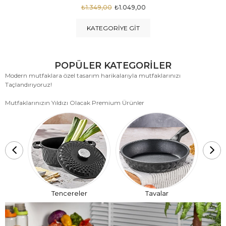
₺1.875,00
₺999,00
KATEGORIYE GIT
POPÜLER KATEGORİLER
Modern mutfaklara özel tasarım harikalarıyla mutfaklarınızı
Taçlandırıyoruz!
Mutfaklarınızın Yıldızı Olacak Premium Ürünler
T
Tencereler
Tavalar