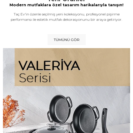
Modern mutfaklara özel tasarım harikalarıyla tanışın!
Taç Ev'in özenle seçilmiş yeni koleksiyonu, profesyonel pişirme
performansı ile estetik mutfak dekorasyonunu bir araya getiriyor.
TÜMÜNÜ GÖR