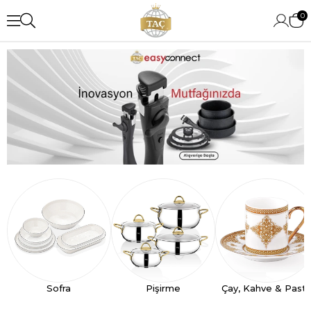
0
Sofra
Pişirme
Çay, Kahve & Past