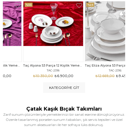
%33
%25
Taç Alyona 53 Parça 12 Kişilik Yemek Takımı Gold
Taç Eliza Alyona 53 Parça 12 Kişilik Yemek Takımı Platin
TAC-2318
TAC-2316
₺10.350,00
₺6.900,00
₺12.669,00
₺9.499,00
KATEGORIYE GIT
Çatak Kaşık Bıçak Takımları
Zarif sunum çözümleriyle yemeklerinizi bir sanat eserine dönüştürüyoruz.
Özenle tasarlanmış porselen sunum tabakları, şık servis tepsileri ve özel
sunum aksesuarları ile her sofraya lüks dokunuş.