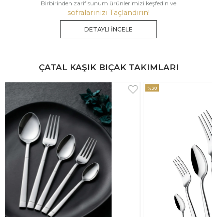
Birbirinden zarif sunum ürünlerimizi keşfedin ve
sofralarınızı Taçlandırın!
DETAYLI İNCELE
ÇATAL KAŞIK BIÇAK TAKIMLARI
%30
%33