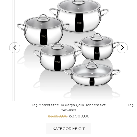
Taç Carabella Döküm Cam Kapak 7 Parça Tencere Seti Siyah
TAC-3817
₺4.350,00
₺3.250,00
KATEGORIYE GIT