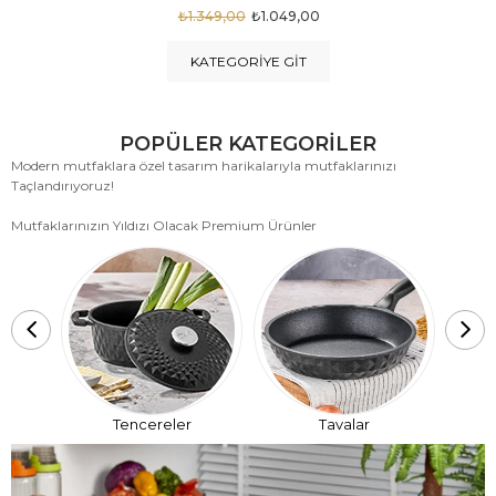
₺1.875,00
₺999,00
KATEGORIYE GIT
POPÜLER KATEGORİLER
Modern mutfaklara özel tasarım harikalarıyla mutfaklarınızı
Taçlandırıyoruz!
Mutfaklarınızın Yıldızı Olacak Premium Ürünler
T
Tencereler
Tavalar