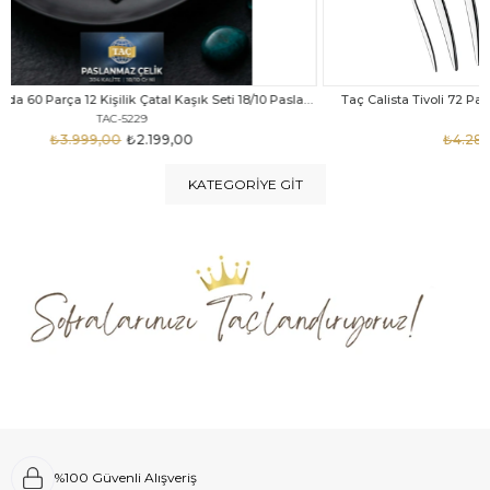
Taç Felina Nida 60 Parça 12 Kişilik Çatal Kaşık Seti 18/10 Paslanmaz Çelik
Taç Calista Tivoli 72 Parça 12 Kişilik Çatal Kaşık Bıçak Seti
Taç 
TAC-5040
₺4.289,00
₺2.999,00
KATEGORIYE GIT
%100 Güvenli Alışveriş