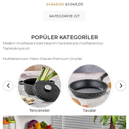
₺1.875,00
₺999,00
KATEGORIYE GIT
POPÜLER KATEGORİLER
Modern mutfaklara özel tasarım harikalarıyla mutfaklarınızı
Taçlandırıyoruz!
Mutfaklarınızın Yıldızı Olacak Premium Ürünler
T
Tencereler
Tavalar