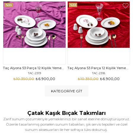
%33
%25
Taç Alyona 53 Parça 12 Kişilik Yemek Takımı Gold
Taç Eliza Alyona 53 Parça 12 Kişilik Yemek Takımı Platin
TAC-2318
TAC-2316
₺10.350,00
₺6.900,00
₺12.669,00
₺9.499,00
KATEGORIYE GIT
Çatak Kaşık Bıçak Takımları
Zarif sunum çözümleriyle yemeklerinizi bir sanat eserine dönüştürüyoruz.
Özenle tasarlanmış porselen sunum tabakları, şık servis tepsileri ve özel
sunum aksesuarları ile her sofraya lüks dokunuş.