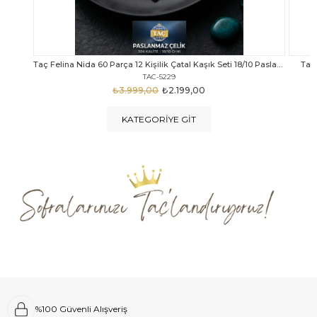
Taç Felina Nida 60 Parça 12 Kişilik Çatal Kaşık Seti 18/10 Paslanmaz Çelik
Taç Calista Tivoli 72 Parça 12 Kişilik Çatal Kaşık Bıçak Seti
Taç 
TAC-5040
₺4.289,00
₺2.999,00
KATEGORIYE GIT
%100 Güvenli Alışveriş