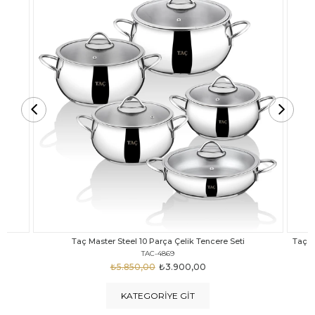
Taç Carabella Döküm Cam Kapak 7 Parça Tencere Seti Siyah
TAC-3817
₺4.350,00
₺3.250,00
KATEGORIYE GIT