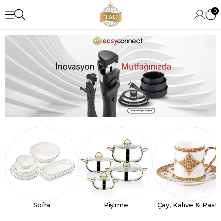
0
Sofra
Pişirme
Çay, Kahve & Past