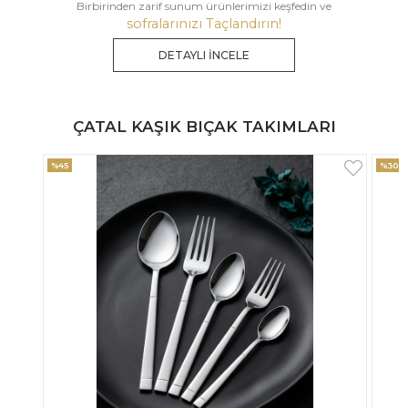
Birbirinden zarif sunum ürünlerimizi keşfedin ve
sofralarınızı Taçlandırın!
DETAYLI İNCELE
ÇATAL KAŞIK BIÇAK TAKIMLARI
%30
%33