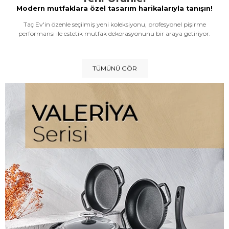
Modern mutfaklara özel tasarım harikalarıyla tanışın!
Taç Ev'in özenle seçilmiş yeni koleksiyonu, profesyonel pişirme
performansı ile estetik mutfak dekorasyonunu bir araya getiriyor.
TÜMÜNÜ GÖR