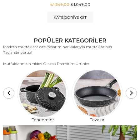
₺1.875,00
₺999,00
KATEGORIYE GIT
POPÜLER KATEGORİLER
Modern mutfaklara özel tasarım harikalarıyla mutfaklarınızı
Taçlandırıyoruz!
Mutfaklarınızın Yıldızı Olacak Premium Ürünler
T
Tencereler
Tavalar