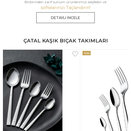
Birbirinden zarif sunum ürünlerimizi keşfedin ve
sofralarınızı Taçlandırın!
DETAYLI İNCELE
ÇATAL KAŞIK BIÇAK TAKIMLARI
%30
%33