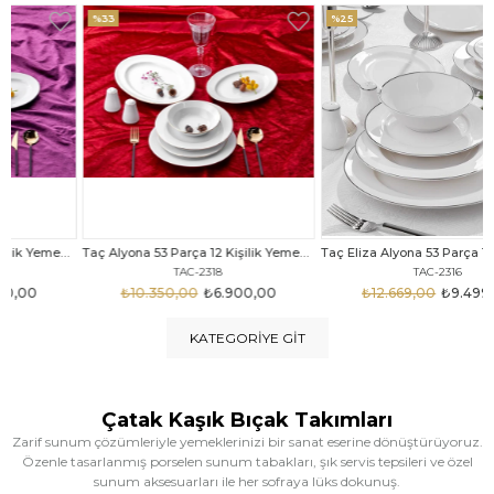
%33
%25
Taç Alyona 53 Parça 12 Kişilik Yemek Takımı Gold
Taç Eliza Alyona 53 Parça 12 Kişilik Yemek Takımı Platin
TAC-2318
TAC-2316
₺10.350,00
₺6.900,00
₺12.669,00
₺9.499,00
KATEGORIYE GIT
Çatak Kaşık Bıçak Takımları
Zarif sunum çözümleriyle yemeklerinizi bir sanat eserine dönüştürüyoruz.
Özenle tasarlanmış porselen sunum tabakları, şık servis tepsileri ve özel
sunum aksesuarları ile her sofraya lüks dokunuş.