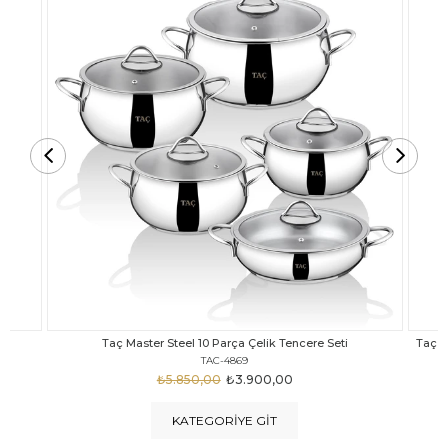
Taç Carabella Döküm Cam Kapak 7 Parça Tencere Seti Siyah
TAC-3817
₺4.350,00
₺3.250,00
KATEGORIYE GIT