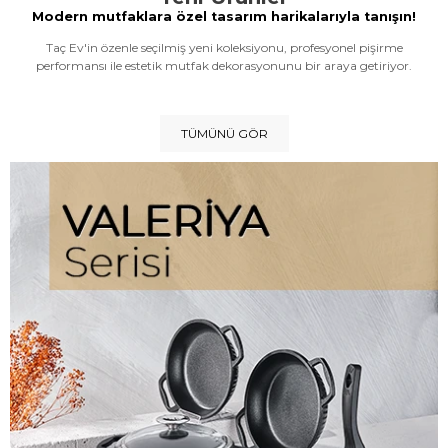
Modern mutfaklara özel tasarım harikalarıyla tanışın!
Taç Ev'in özenle seçilmiş yeni koleksiyonu, profesyonel pişirme
performansı ile estetik mutfak dekorasyonunu bir araya getiriyor.
TÜMÜNÜ GÖR