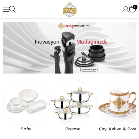
0
Sofra
Pişirme
Çay, Kahve & Past