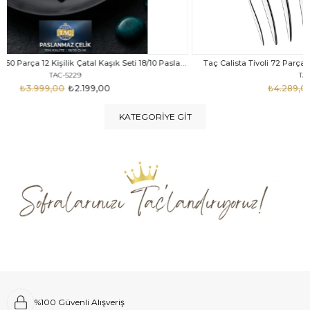
Taç Felina Nida 60 Parça 12 Kişilik Çatal Kaşık Seti 18/10 Paslanmaz Çelik
Taç Calista Tivoli 72 Parça 12 Kişilik Çatal Kaşık Bıçak Seti
Taç 
TAC-5040
₺4.289,00
₺2.999,00
KATEGORIYE GIT
%100 Güvenli Alışveriş