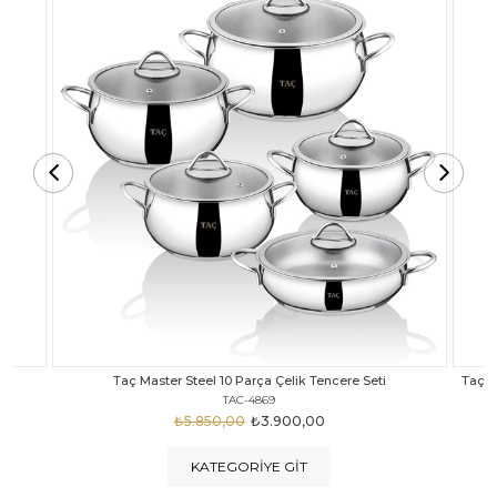
Taç Carabella Döküm Cam Kapak 7 Parça Tencere Seti Siyah
TAC-3817
₺4.350,00
₺3.250,00
KATEGORIYE GIT