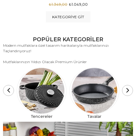
₺1.875,00
₺999,00
KATEGORIYE GIT
POPÜLER KATEGORİLER
Modern mutfaklara özel tasarım harikalarıyla mutfaklarınızı
Taçlandırıyoruz!
Mutfaklarınızın Yıldızı Olacak Premium Ürünler
T
Tencereler
Tavalar