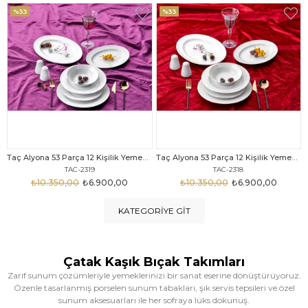
%33
%25
Taç Alyona 53 Parça 12 Kişilik Yemek Takımı Gold
Taç Eliza Alyona 53 Parça 12 Kişilik Yemek Takımı Platin
TAC-2318
TAC-2316
₺10.350,00
₺6.900,00
₺12.669,00
₺9.499,00
KATEGORIYE GIT
Çatak Kaşık Bıçak Takımları
Zarif sunum çözümleriyle yemeklerinizi bir sanat eserine dönüştürüyoruz.
Özenle tasarlanmış porselen sunum tabakları, şık servis tepsileri ve özel
sunum aksesuarları ile her sofraya lüks dokunuş.