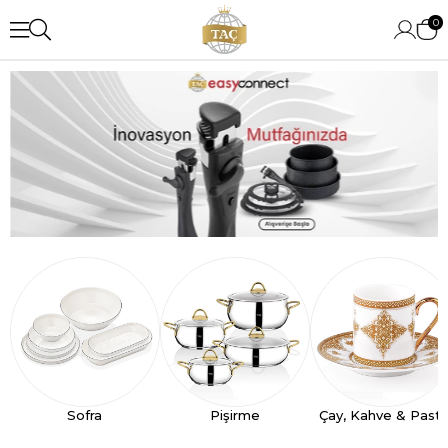
0
Sofra
Pişirme
Çay, Kahve & Past