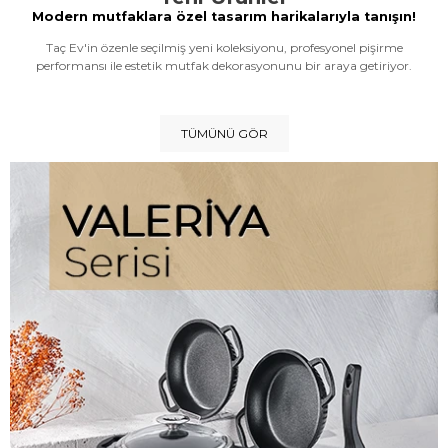
Modern mutfaklara özel tasarım harikalarıyla tanışın!
Taç Ev'in özenle seçilmiş yeni koleksiyonu, profesyonel pişirme
performansı ile estetik mutfak dekorasyonunu bir araya getiriyor.
TÜMÜNÜ GÖR