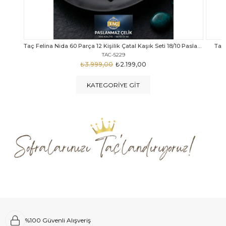
Taç Felina Nida 60 Parça 12 Kişilik Çatal Kaşık Seti 18/10 Paslanmaz Çelik
Taç Calista Tivoli 72 Parça 12 Kişilik Çatal Kaşık Bıçak Seti
Taç 
TAC-5040
₺4.289,00
₺2.999,00
KATEGORIYE GIT
%100 Güvenli Alışveriş