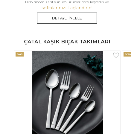
Birbirinden zarif sunum ürünlerimizi keşfedin ve
sofralarınızı Taçlandırın!
DETAYLI İNCELE
ÇATAL KAŞIK BIÇAK TAKIMLARI
%30
%33