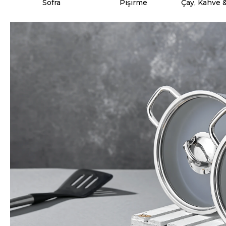
Sofra
Pişirme
Çay, Kahve 