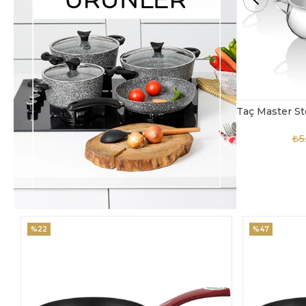
Taç Master Steel 10 Parça Çelik Tencere Seti
TAC-4869
₺5.850,00
₺3.900,00
₺4
%47
%18