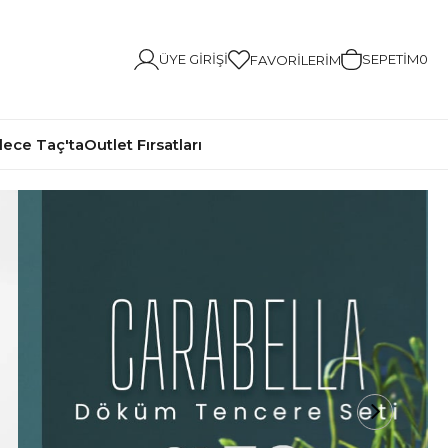
ÜYE GIRIŞI
SEPETIM
0
FAVORILERIM
ece Taç'ta
Outlet Fırsatları