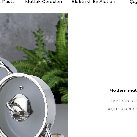
& Pasta
Mutfak Gereçleri
Elektrikli Ev Aletleri
Çey
Modern mutfa
Taç Ev'in öz
pişirme perfo