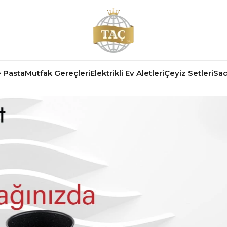
 Pasta
Mutfak Gereçleri
Elektrikli Ev Aletleri
Çeyiz Setleri
Sad