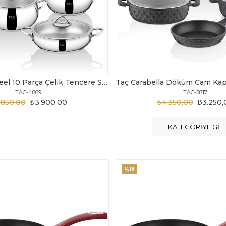
Taç Carabella Döküm Cam Kapak 7 Parça Tencere Seti Siyah
TAC-3817
TAC-3730
.350,00
₺3.250,00
₺6.300,00
₺4.200
KATEGORIYE GIT
%20