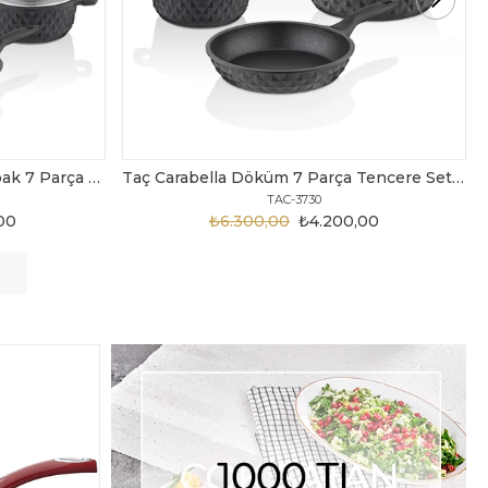
Taç Carabella Döküm 7 Parça Tencere Seti Siyah
Taç Master Cook Tombik 7 Parça Tencere Seti Gri
TAC-3820
,00
₺3.199,00
₺2.450,00