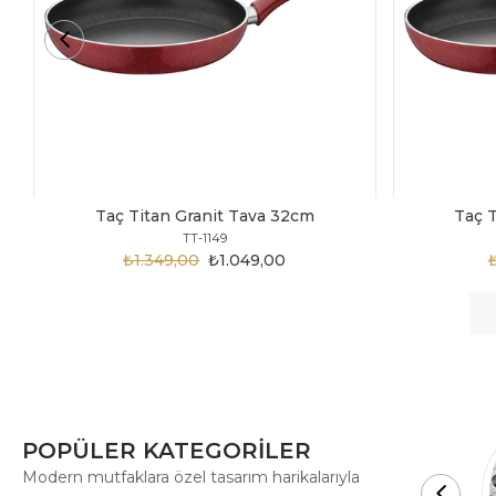
Taç Titan Granit Tava 30cm
Taç 
TT-1148
₺1.875,00
₺999,00
POPÜLER KATEGORİLER
Modern mutfaklara özel tasarım harikalarıyla