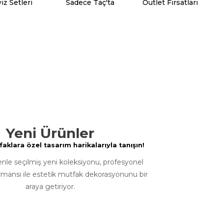
iz Setleri
Sadece Taç'ta
Outlet Fırsatları
Yeni Ürünler
klara özel tasarım harikalarıyla tanışın!
enle seçilmiş yeni koleksiyonu, profesyonel
rmansı ile estetik mutfak dekorasyonunu bir
araya getiriyor.