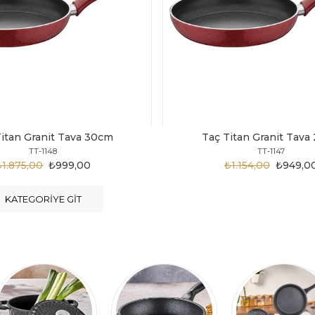
Titan Granit Tava 28cm
Taç Titan Granit Tava
TT-1147
TT-1146
₺1.154,00
₺949,00
₺1.124,00
₺899,0
KATEGORIYE GIT