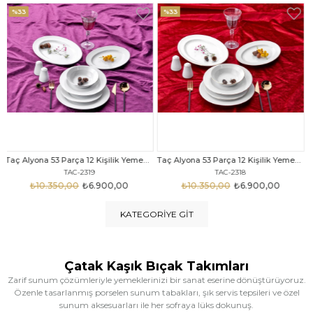
%33
%25
Taç Alyona 53 Parça 12 Kişilik Yemek Takımı Gold
Taç Eliza Alyona 53 Parça 12 Kişilik Yemek Takımı Platin
TAC-2318
TAC-2316
₺10.350,00
₺6.900,00
₺12.669,00
₺9.499,00
KATEGORIYE GIT
Çatak Kaşık Bıçak Takımları
Zarif sunum çözümleriyle yemeklerinizi bir sanat eserine dönüştürüyoruz.
Özenle tasarlanmış porselen sunum tabakları, şık servis tepsileri ve özel
sunum aksesuarları ile her sofraya lüks dokunuş.