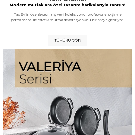
Modern mutfaklara özel tasarım harikalarıyla tanışın!
Taç Ev'in özenle seçilmiş yeni koleksiyonu, profesyonel pişirme
performansı ile estetik mutfak dekorasyonunu bir araya getiriyor.
TÜMÜNÜ GÖR