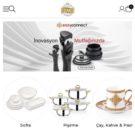
0
Sofra
Pişirme
Çay, Kahve & Past