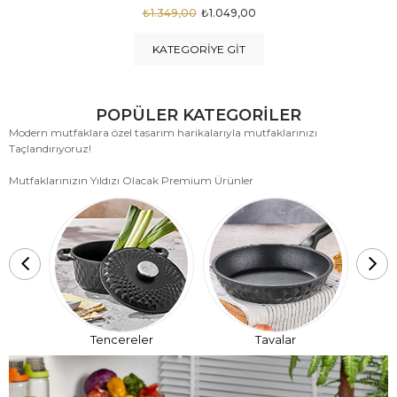
₺1.875,00
₺999,00
KATEGORIYE GIT
POPÜLER KATEGORİLER
Modern mutfaklara özel tasarım harikalarıyla mutfaklarınızı
Taçlandırıyoruz!
Mutfaklarınızın Yıldızı Olacak Premium Ürünler
T
Tencereler
Tavalar