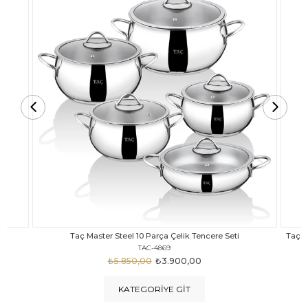
Taç Carabella Döküm Cam Kapak 7 Parça Tencere Seti Siyah
TAC-3817
₺4.350,00
₺3.250,00
KATEGORIYE GIT