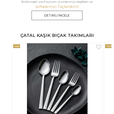
Birbirinden zarif sunum ürünlerimizi keşfedin ve
sofralarınızı Taçlandırın!
DETAYLI İNCELE
ÇATAL KAŞIK BIÇAK TAKIMLARI
%30
%33