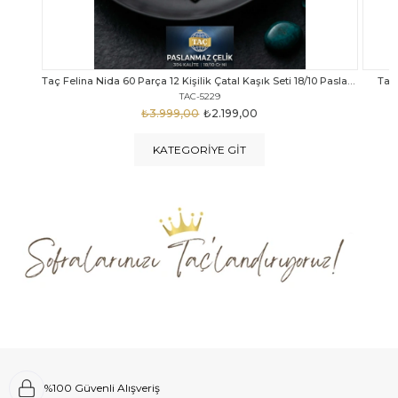
Taç Felina Nida 60 Parça 12 Kişilik Çatal Kaşık Seti 18/10 Paslanmaz Çelik
Taç Calista Tivoli 72 Parça 12 Kişilik Çatal Kaşık Bıçak Seti
Taç 
TAC-5040
₺4.289,00
₺2.999,00
KATEGORIYE GIT
%100 Güvenli Alışveriş