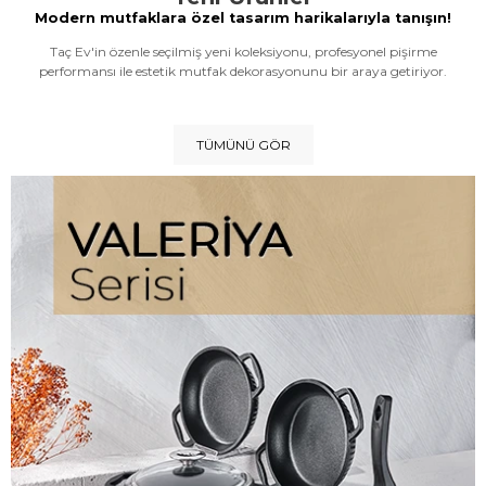
Modern mutfaklara özel tasarım harikalarıyla tanışın!
Taç Ev'in özenle seçilmiş yeni koleksiyonu, profesyonel pişirme
performansı ile estetik mutfak dekorasyonunu bir araya getiriyor.
TÜMÜNÜ GÖR