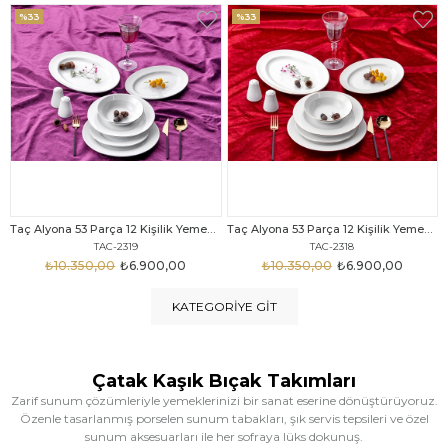
%33
%25
Taç Alyona 53 Parça 12 Kişilik Yemek Takımı Gold
Taç Eliza Alyona 53 Parça 12 Kişilik Yemek Takımı Platin
TAC-2318
TAC-2316
₺10.350,00
₺6.900,00
₺12.669,00
₺9.499,00
KATEGORIYE GIT
Çatak Kaşık Bıçak Takımları
Zarif sunum çözümleriyle yemeklerinizi bir sanat eserine dönüştürüyoruz.
Özenle tasarlanmış porselen sunum tabakları, şık servis tepsileri ve özel
sunum aksesuarları ile her sofraya lüks dokunuş.