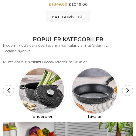
₺1.875,00
₺999,00
KATEGORIYE GIT
POPÜLER KATEGORİLER
Modern mutfaklara özel tasarım harikalarıyla mutfaklarınızı
Taçlandırıyoruz!
Mutfaklarınızın Yıldızı Olacak Premium Ürünler
T
Tencereler
Tavalar