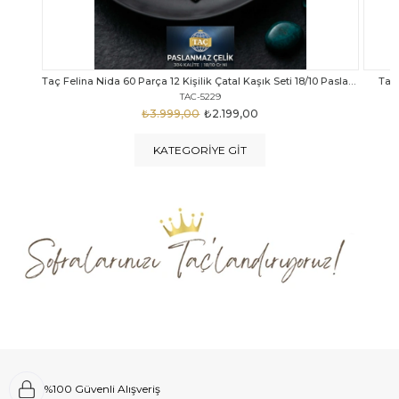
Taç Felina Nida 60 Parça 12 Kişilik Çatal Kaşık Seti 18/10 Paslanmaz Çelik
Taç Calista Tivoli 72 Parça 12 Kişilik Çatal Kaşık Bıçak Seti
Taç 
TAC-5040
₺4.289,00
₺2.999,00
KATEGORIYE GIT
%100 Güvenli Alışveriş