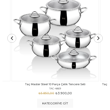
Taç Carabella Döküm Cam Kapak 7 Parça Tencere Seti Siyah
TAC-3817
₺4.350,00
₺3.250,00
KATEGORIYE GIT