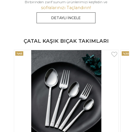
Birbirinden zarif sunum ürünlerimizi keşfedin ve
sofralarınızı Taçlandırın!
DETAYLI İNCELE
ÇATAL KAŞIK BIÇAK TAKIMLARI
%30
%33