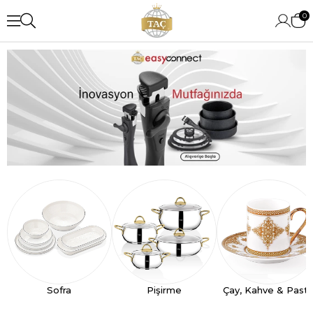
0
Sofra
Pişirme
Çay, Kahve & Past