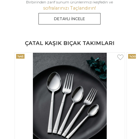
Birbirinden zarif sunum ürünlerimizi keşfedin ve
sofralarınızı Taçlandırın!
DETAYLI İNCELE
ÇATAL KAŞIK BIÇAK TAKIMLARI
%30
%33