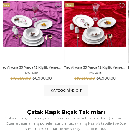
%33
%25
Taç Alyona 53 Parça 12 Kişilik Yemek Takımı Gold
Taç Eliza Alyona 53 Parça 12 Kişilik Yemek Takımı Platin
TAC-2318
TAC-2316
₺10.350,00
₺6.900,00
₺12.669,00
₺9.499,00
KATEGORIYE GIT
Çatak Kaşık Bıçak Takımları
Zarif sunum çözümleriyle yemeklerinizi bir sanat eserine dönüştürüyoruz.
Özenle tasarlanmış porselen sunum tabakları, şık servis tepsileri ve özel
sunum aksesuarları ile her sofraya lüks dokunuş.