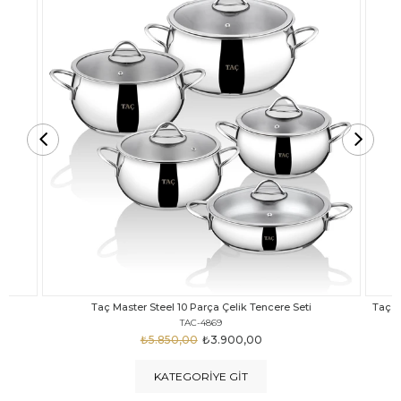
Taç Carabella Döküm Cam Kapak 7 Parça Tencere Seti Siyah
TAC-3817
₺4.350,00
₺3.250,00
KATEGORIYE GIT