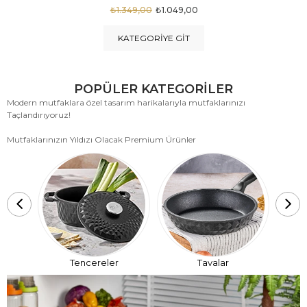
₺1.875,00
₺999,00
KATEGORIYE GIT
POPÜLER KATEGORİLER
Modern mutfaklara özel tasarım harikalarıyla mutfaklarınızı
Taçlandırıyoruz!
Mutfaklarınızın Yıldızı Olacak Premium Ürünler
T
Tencereler
Tavalar