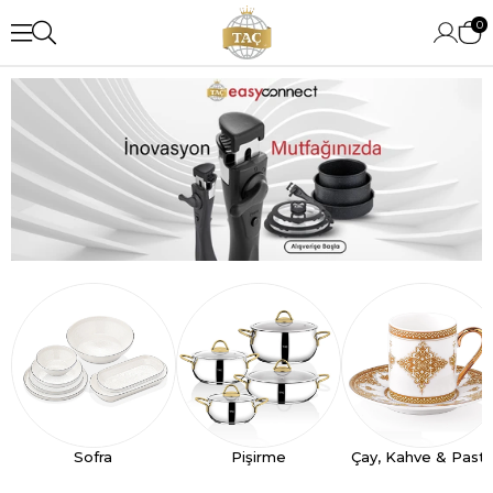
0
Sofra
Pişirme
Çay, Kahve & Past