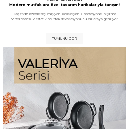
Modern mutfaklara özel tasarım harikalarıyla tanışın!
Taç Ev'in özenle seçilmiş yeni koleksiyonu, profesyonel pişirme
performansı ile estetik mutfak dekorasyonunu bir araya getiriyor.
TÜMÜNÜ GÖR