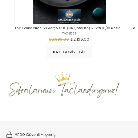
Taç Felina Nida 60 Parça 12 Kişilik Çatal Kaşık Seti 18/10 Paslanmaz Çelik
Taç Calista Tivoli 72 Parça 12 Kişilik Çatal Kaşık Bıçak Seti
Taç 
TAC-5040
₺4.289,00
₺2.999,00
KATEGORIYE GIT
%100 Güvenli Alışveriş