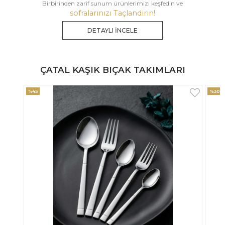
Birbirinden zarif sunum ürünlerimizi keşfedin ve
sofralarınızı Taçlandırın!
DETAYLI İNCELE
ÇATAL KAŞIK BIÇAK TAKIMLARI
%30
%33