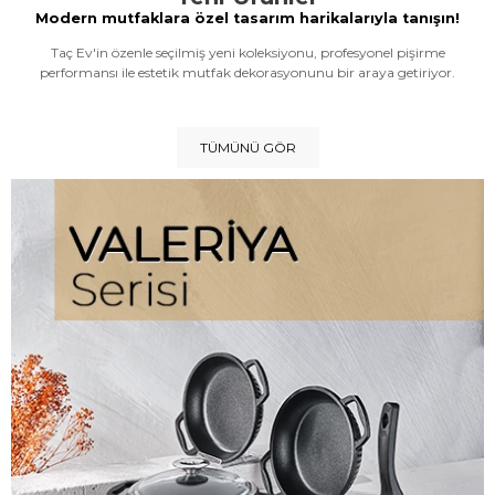
Modern mutfaklara özel tasarım harikalarıyla tanışın!
Taç Ev'in özenle seçilmiş yeni koleksiyonu, profesyonel pişirme
performansı ile estetik mutfak dekorasyonunu bir araya getiriyor.
TÜMÜNÜ GÖR