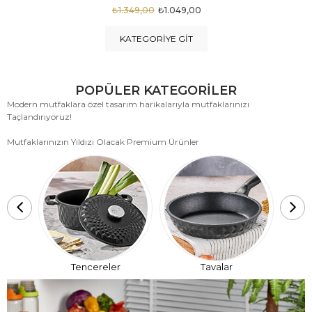
₺1.875,00
₺999,00
KATEGORIYE GIT
POPÜLER KATEGORİLER
Modern mutfaklara özel tasarım harikalarıyla mutfaklarınızı
Taçlandırıyoruz!
Mutfaklarınızın Yıldızı Olacak Premium Ürünler
T
Tencereler
Tavalar