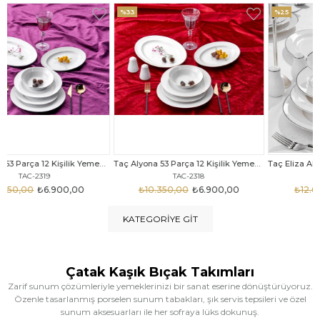
%33
%25
Taç Alyona 53 Parça 12 Kişilik Yemek Takımı Gold
Taç Eliza Alyona 53 Parça 12 Kişilik Yemek Takımı Platin
TAC-2318
TAC-2316
₺10.350,00
₺6.900,00
₺12.669,00
₺9.499,00
KATEGORIYE GIT
Çatak Kaşık Bıçak Takımları
Zarif sunum çözümleriyle yemeklerinizi bir sanat eserine dönüştürüyoruz.
Özenle tasarlanmış porselen sunum tabakları, şık servis tepsileri ve özel
sunum aksesuarları ile her sofraya lüks dokunuş.