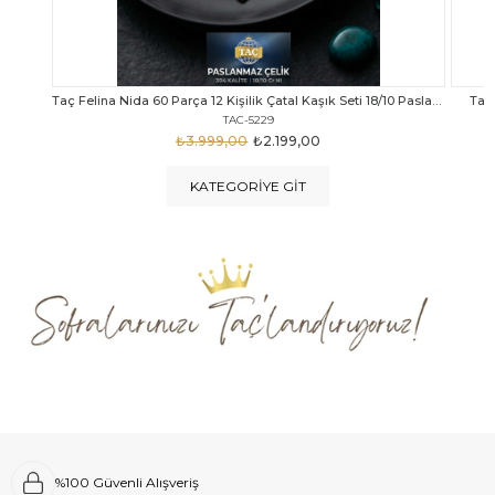
Taç Felina Nida 60 Parça 12 Kişilik Çatal Kaşık Seti 18/10 Paslanmaz Çelik
Taç Calista Tivoli 72 Parça 12 Kişilik Çatal Kaşık Bıçak Seti
Taç 
TAC-5040
₺4.289,00
₺2.999,00
KATEGORIYE GIT
%100 Güvenli Alışveriş