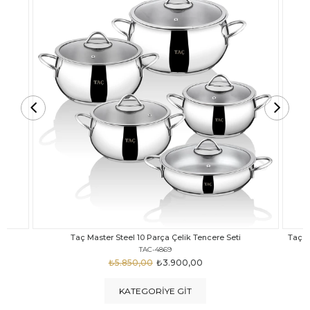
Taç Carabella Döküm Cam Kapak 7 Parça Tencere Seti Siyah
TAC-3817
₺4.350,00
₺3.250,00
KATEGORIYE GIT