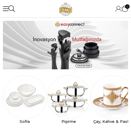
0
Sofra
Pişirme
Çay, Kahve & Past