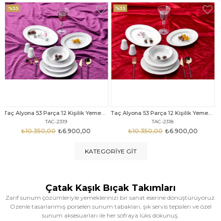
%33
%25
Taç Alyona 53 Parça 12 Kişilik Yemek Takımı Gold
Taç Eliza Alyona 53 Parça 12 Kişilik Yemek Takımı Platin
TAC-2318
TAC-2316
₺10.350,00
₺6.900,00
₺12.669,00
₺9.499,00
KATEGORIYE GIT
Çatak Kaşık Bıçak Takımları
Zarif sunum çözümleriyle yemeklerinizi bir sanat eserine dönüştürüyoruz.
Özenle tasarlanmış porselen sunum tabakları, şık servis tepsileri ve özel
sunum aksesuarları ile her sofraya lüks dokunuş.