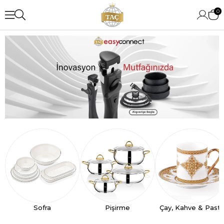
0
Sofra
Pişirme
Çay, Kahve & Past