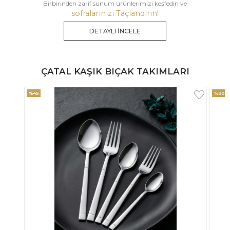
Birbirinden zarif sunum ürünlerimizi keşfedin ve
sofralarınızı Taçlandırın!
DETAYLI İNCELE
ÇATAL KAŞIK BIÇAK TAKIMLARI
%30
%33