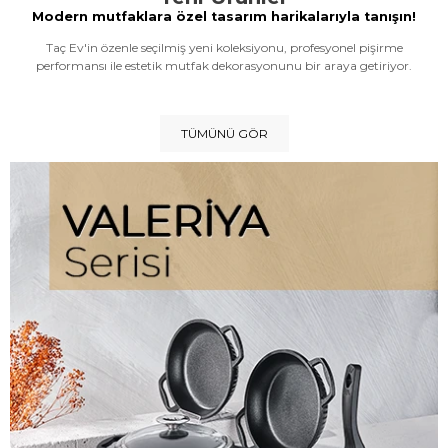
Modern mutfaklara özel tasarım harikalarıyla tanışın!
Taç Ev'in özenle seçilmiş yeni koleksiyonu, profesyonel pişirme
performansı ile estetik mutfak dekorasyonunu bir araya getiriyor.
TÜMÜNÜ GÖR