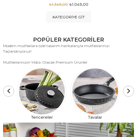
₺1.875,00
₺999,00
KATEGORIYE GIT
POPÜLER KATEGORİLER
Modern mutfaklara özel tasarım harikalarıyla mutfaklarınızı
Taçlandırıyoruz!
Mutfaklarınızın Yıldızı Olacak Premium Ürünler
T
Tencereler
Tavalar