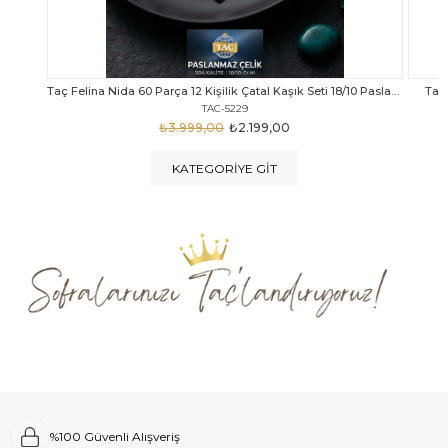
Taç Felina Nida 60 Parça 12 Kişilik Çatal Kaşık Seti 18/10 Paslanmaz Çelik
Taç Calista Tivoli 72 Parça 12 Kişilik Çatal Kaşık Bıçak Seti
Taç 
TAC-5040
₺4.289,00
₺2.999,00
KATEGORIYE GIT
%100 Güvenli Alışveriş