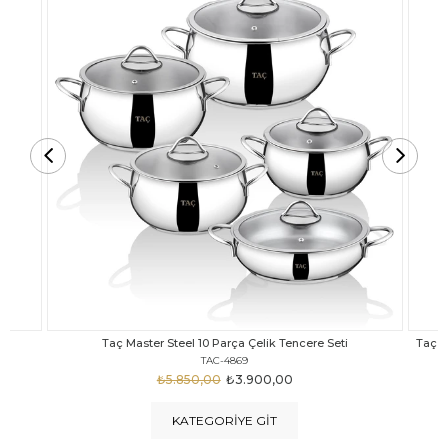
Taç Carabella Döküm Cam Kapak 7 Parça Tencere Seti Siyah
TAC-3817
₺4.350,00
₺3.250,00
KATEGORIYE GIT