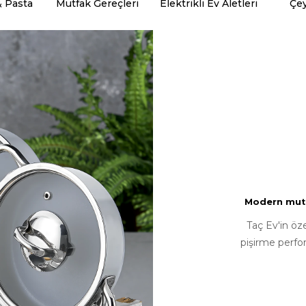
& Pasta
Mutfak Gereçleri
Elektrikli Ev Aletleri
Çey
Modern mutfa
Taç Ev'in öz
pişirme perfo