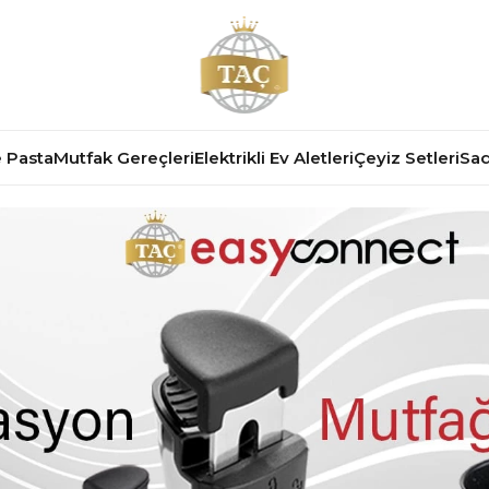
 Pasta
Mutfak Gereçleri
Elektrikli Ev Aletleri
Çeyiz Setleri
Sad