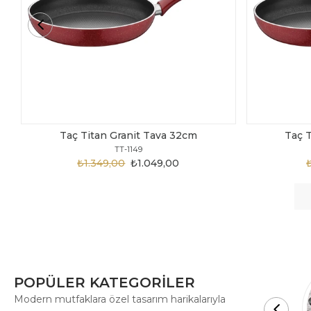
Taç Titan Granit Tava 30cm
Taç 
TT-1148
₺1.875,00
₺999,00
POPÜLER KATEGORİLER
Modern mutfaklara özel tasarım harikalarıyla