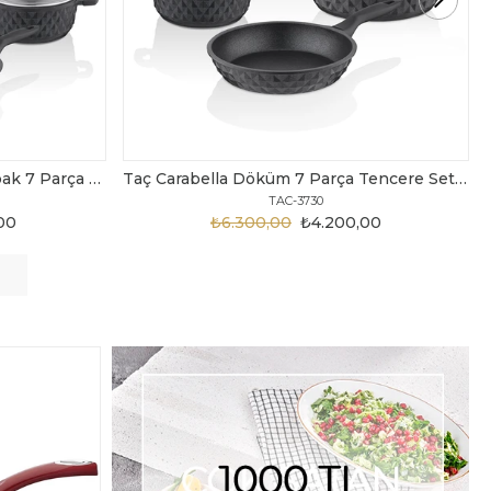
Taç Carabella Döküm 7 Parça Tencere Seti Siyah
Taç Master Cook Tombik 7 Parça Tencere Seti Gri
TAC-3820
,00
₺3.199,00
₺2.450,00