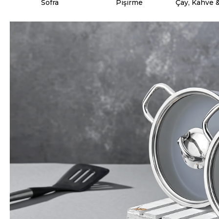
Sofra
Pişirme
Çay, Kahve 