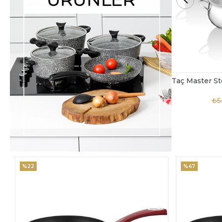
Taç Master Steel 10 Parça Çelik Tencere Seti
TAC-4869
₺5.850,00
₺3.900,00
₺4
%47
%18