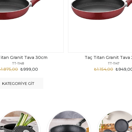
Titan Granit Tava 28cm
Taç Titan Granit Tava
TT-1147
TT-1146
₺1.154,00
₺949,00
₺1.124,00
₺899,0
KATEGORIYE GIT