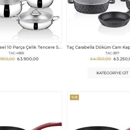
Taç Carabella Döküm Cam Kapak 7 Parça Tencere Seti Siyah
TAC-3817
TAC-3730
.350,00
₺3.250,00
₺6.300,00
₺4.200
KATEGORIYE GIT
%20