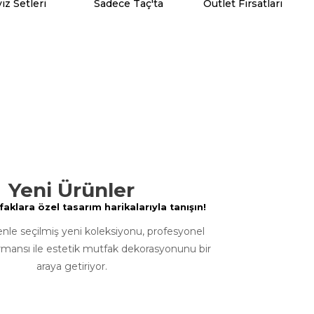
iz Setleri
Sadece Taç'ta
Outlet Fırsatları
Yeni Ürünler
klara özel tasarım harikalarıyla tanışın!
enle seçilmiş yeni koleksiyonu, profesyonel
rmansı ile estetik mutfak dekorasyonunu bir
araya getiriyor.