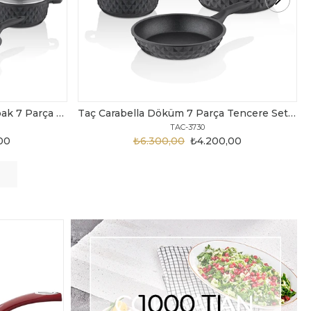
Taç Carabella Döküm 7 Parça Tencere Seti Siyah
Taç Master Cook Tombik 7 Parça Tencere Seti Gri
TAC-3820
,00
₺3.199,00
₺2.450,00