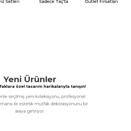
iz Setleri
Sadece Taç'ta
Outlet Fırsatları
Yeni Ürünler
klara özel tasarım harikalarıyla tanışın!
enle seçilmiş yeni koleksiyonu, profesyonel
rmansı ile estetik mutfak dekorasyonunu bir
araya getiriyor.