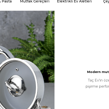
& Pasta
Mutfak Gereçleri
Elektrikli Ev Aletleri
Çey
Modern mutfa
Taç Ev'in öz
pişirme perfo