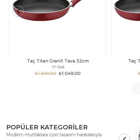
Taç Titan Granit Tava 30cm
Taç 
TT-1148
₺1.875,00
₺999,00
POPÜLER KATEGORİLER
Modern mutfaklara özel tasarım harikalarıyla