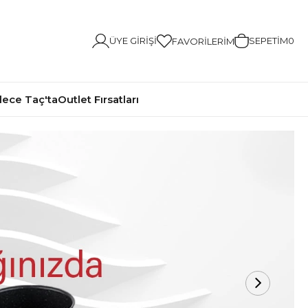
ÜYE GIRIŞI
SEPETIM
0
FAVORILERIM
ece Taç'ta
Outlet Fırsatları