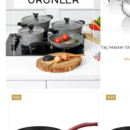
Taç Master Steel 10 Parça Çelik Tencere Seti
TAC-4869
₺5.850,00
₺3.900,00
₺4
%47
%18