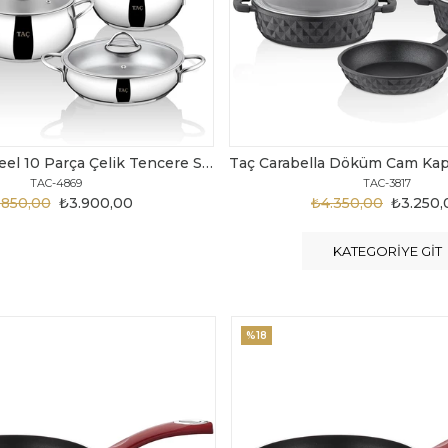
Taç Carabella Döküm Cam Kapak 7 Parça Tencere Seti Siyah
TAC-3817
TAC-3730
.350,00
₺3.250,00
₺6.300,00
₺4.200
KATEGORIYE GIT
%20