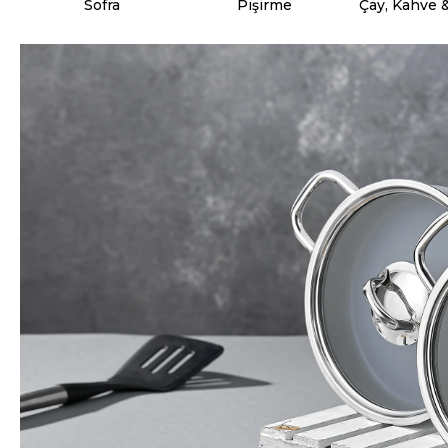
Sofra
Pişirme
Çay, Kahve 