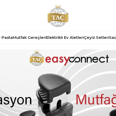
 Pasta
Mutfak Gereçleri
Elektrikli Ev Aletleri
Çeyiz Setleri
Sad