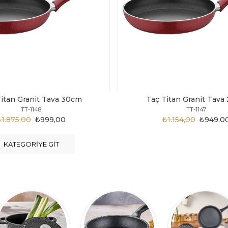
Titan Granit Tava 28cm
Taç Titan Granit Tava
TT-1147
TT-1146
₺1.154,00
₺949,00
₺1.124,00
₺899,0
KATEGORIYE GIT