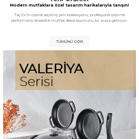
Modern mutfaklara özel tasarım harikalarıyla tanışın!
Taç Ev'in özenle seçilmiş yeni koleksiyonu, profesyonel pişirme
performansı ile estetik mutfak dekorasyonunu bir araya getiriyor.
TÜMÜNÜ GÖR