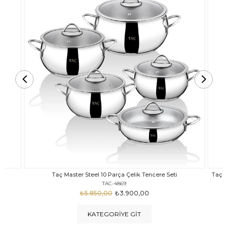
Taç Carabella Döküm Cam Kapak 7 Parça Tencere Seti Siyah
TAC-3817
₺4.350,00
₺3.250,00
KATEGORIYE GIT