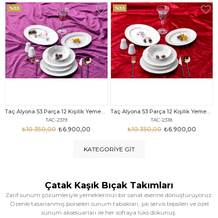
%33
%25
Taç Alyona 53 Parça 12 Kişilik Yemek Takımı Gold
Taç Eliza Alyona 53 Parça 12 Kişilik Yemek Takımı Platin
TAC-2318
TAC-2316
₺10.350,00
₺6.900,00
₺12.669,00
₺9.499,00
KATEGORIYE GIT
Çatak Kaşık Bıçak Takımları
Zarif sunum çözümleriyle yemeklerinizi bir sanat eserine dönüştürüyoruz.
Özenle tasarlanmış porselen sunum tabakları, şık servis tepsileri ve özel
sunum aksesuarları ile her sofraya lüks dokunuş.