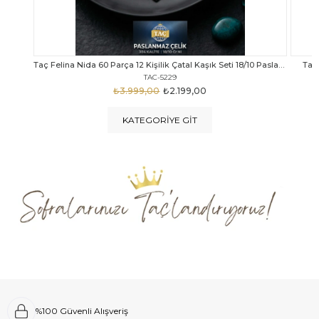
Taç Felina Nida 60 Parça 12 Kişilik Çatal Kaşık Seti 18/10 Paslanmaz Çelik
Taç Calista Tivoli 72 Parça 12 Kişilik Çatal Kaşık Bıçak Seti
Taç 
TAC-5040
₺4.289,00
₺2.999,00
KATEGORIYE GIT
%100 Güvenli Alışveriş