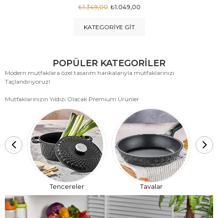
₺1.875,00
₺999,00
KATEGORIYE GIT
POPÜLER KATEGORİLER
Modern mutfaklara özel tasarım harikalarıyla mutfaklarınızı
Taçlandırıyoruz!
Mutfaklarınızın Yıldızı Olacak Premium Ürünler
T
Tencereler
Tavalar