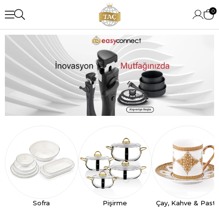
0
Sofra
Pişirme
Çay, Kahve & Past