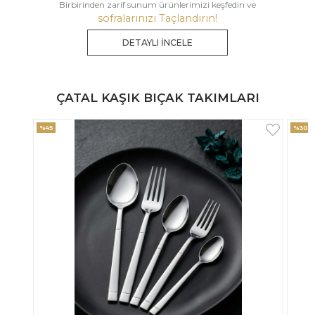
Birbirinden zarif sunum ürünlerimizi keşfedin ve
sofralarınızı Taçlandırın!
DETAYLI İNCELE
ÇATAL KAŞIK BIÇAK TAKIMLARI
%30
%33