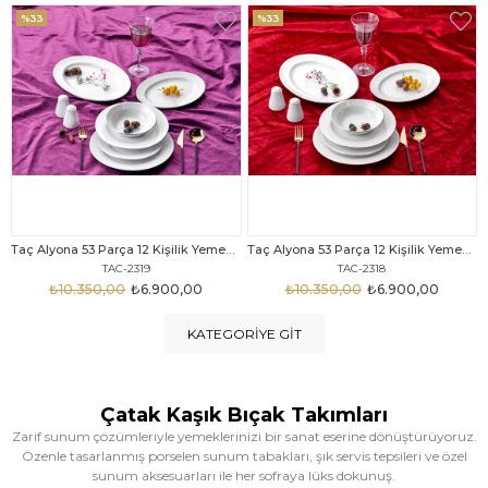
%33
%25
Taç Alyona 53 Parça 12 Kişilik Yemek Takımı Gold
Taç Eliza Alyona 53 Parça 12 Kişilik Yemek Takımı Platin
TAC-2318
TAC-2316
₺10.350,00
₺6.900,00
₺12.669,00
₺9.499,00
KATEGORIYE GIT
Çatak Kaşık Bıçak Takımları
Zarif sunum çözümleriyle yemeklerinizi bir sanat eserine dönüştürüyoruz.
Özenle tasarlanmış porselen sunum tabakları, şık servis tepsileri ve özel
sunum aksesuarları ile her sofraya lüks dokunuş.