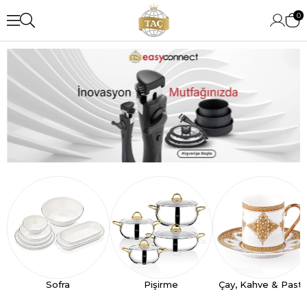
0
Sofra
Pişirme
Çay, Kahve & Past