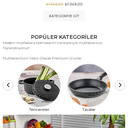
₺1.875,00
₺999,00
KATEGORIYE GIT
POPÜLER KATEGORİLER
Modern mutfaklara özel tasarım harikalarıyla mutfaklarınızı
Taçlandırıyoruz!
Mutfaklarınızın Yıldızı Olacak Premium Ürünler
T
Tencereler
Tavalar