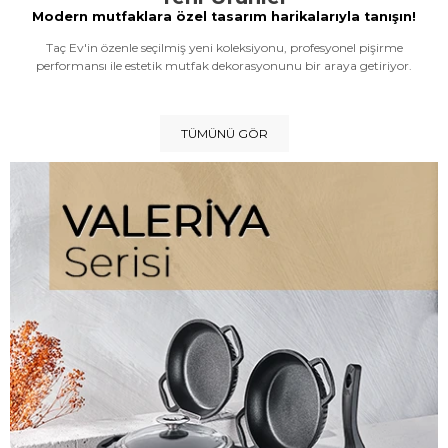
Modern mutfaklara özel tasarım harikalarıyla tanışın!
Taç Ev'in özenle seçilmiş yeni koleksiyonu, profesyonel pişirme
performansı ile estetik mutfak dekorasyonunu bir araya getiriyor.
TÜMÜNÜ GÖR