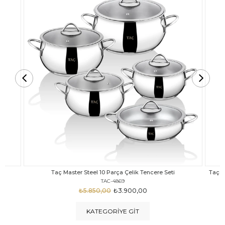
Taç Carabella Döküm Cam Kapak 7 Parça Tencere Seti Siyah
TAC-3817
₺4.350,00
₺3.250,00
KATEGORIYE GIT