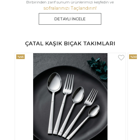
Birbirinden zarif sunum ürünlerimizi keşfedin ve
sofralarınızı Taçlandırın!
DETAYLI İNCELE
ÇATAL KAŞIK BIÇAK TAKIMLARI
%30
%33