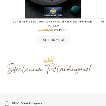
Taç Felina Nida 60 Parça 12 Kişilik Çatal Kaşık Seti 18/10 Paslanmaz Çelik
Taç Calista Tivoli 72 Parça 12 Kişilik Çatal Kaşık Bıçak Seti
Taç 
TAC-5040
₺4.289,00
₺2.999,00
KATEGORIYE GIT
%100 Güvenli Alışveriş