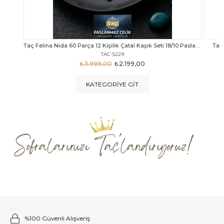
Taç Felina Nida 60 Parça 12 Kişilik Çatal Kaşık Seti 18/10 Paslanmaz Çelik
Taç Calista Tivoli 72 Parça 12 Kişilik Çatal Kaşık Bıçak Seti
Taç 
TAC-5040
₺4.289,00
₺2.999,00
KATEGORIYE GIT
%100 Güvenli Alışveriş