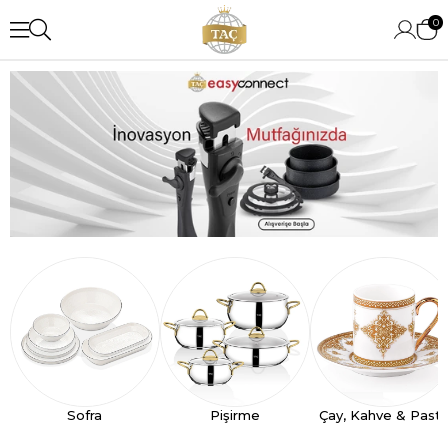
0
Sofra
Pişirme
Çay, Kahve & Past