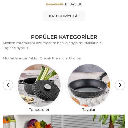
₺1.875,00
₺999,00
KATEGORIYE GIT
POPÜLER KATEGORİLER
Modern mutfaklara özel tasarım harikalarıyla mutfaklarınızı
Taçlandırıyoruz!
Mutfaklarınızın Yıldızı Olacak Premium Ürünler
T
Tencereler
Tavalar