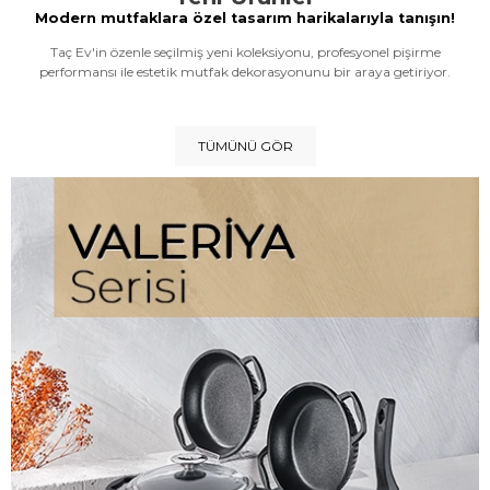
Modern mutfaklara özel tasarım harikalarıyla tanışın!
Taç Ev'in özenle seçilmiş yeni koleksiyonu, profesyonel pişirme
performansı ile estetik mutfak dekorasyonunu bir araya getiriyor.
TÜMÜNÜ GÖR