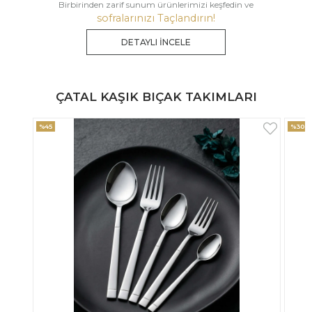
Birbirinden zarif sunum ürünlerimizi keşfedin ve
sofralarınızı Taçlandırın!
DETAYLI İNCELE
ÇATAL KAŞIK BIÇAK TAKIMLARI
%30
%33