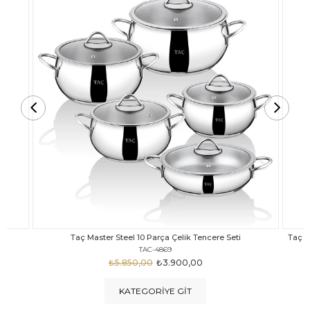
Taç Carabella Döküm Cam Kapak 7 Parça Tencere Seti Siyah
TAC-3817
₺4.350,00
₺3.250,00
KATEGORIYE GIT