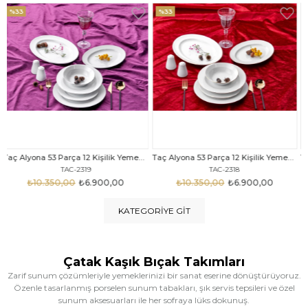
%33
%25
Taç Alyona 53 Parça 12 Kişilik Yemek Takımı Gold
Taç Eliza Alyona 53 Parça 12 Kişilik Yemek Takımı Platin
TAC-2318
TAC-2316
₺10.350,00
₺6.900,00
₺12.669,00
₺9.499,00
KATEGORIYE GIT
Çatak Kaşık Bıçak Takımları
Zarif sunum çözümleriyle yemeklerinizi bir sanat eserine dönüştürüyoruz.
Özenle tasarlanmış porselen sunum tabakları, şık servis tepsileri ve özel
sunum aksesuarları ile her sofraya lüks dokunuş.