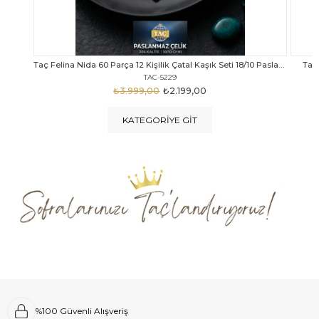
Taç Felina Nida 60 Parça 12 Kişilik Çatal Kaşık Seti 18/10 Paslanmaz Çelik
Taç Calista Tivoli 72 Parça 12 Kişilik Çatal Kaşık Bıçak Seti
Taç 
TAC-5040
₺4.289,00
₺2.999,00
KATEGORIYE GIT
%100 Güvenli Alışveriş