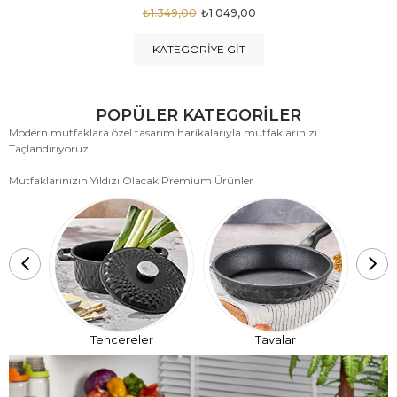
₺1.875,00
₺999,00
KATEGORIYE GIT
POPÜLER KATEGORİLER
Modern mutfaklara özel tasarım harikalarıyla mutfaklarınızı
Taçlandırıyoruz!
Mutfaklarınızın Yıldızı Olacak Premium Ürünler
T
Tencereler
Tavalar