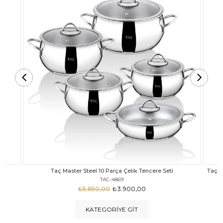
Taç Carabella Döküm Cam Kapak 7 Parça Tencere Seti Siyah
TAC-3817
₺4.350,00
₺3.250,00
KATEGORIYE GIT