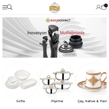
0
Sofra
Pişirme
Çay, Kahve & Past