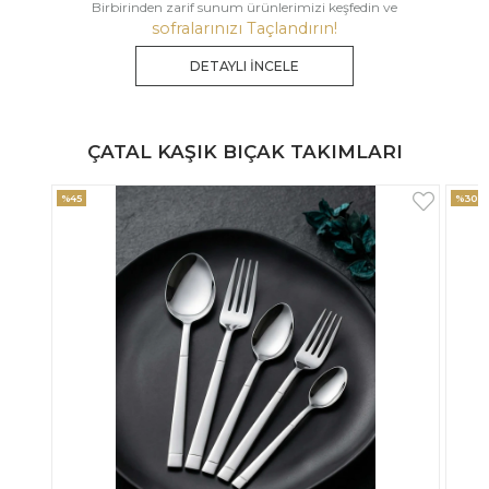
Birbirinden zarif sunum ürünlerimizi keşfedin ve
sofralarınızı Taçlandırın!
DETAYLI İNCELE
ÇATAL KAŞIK BIÇAK TAKIMLARI
%30
%33