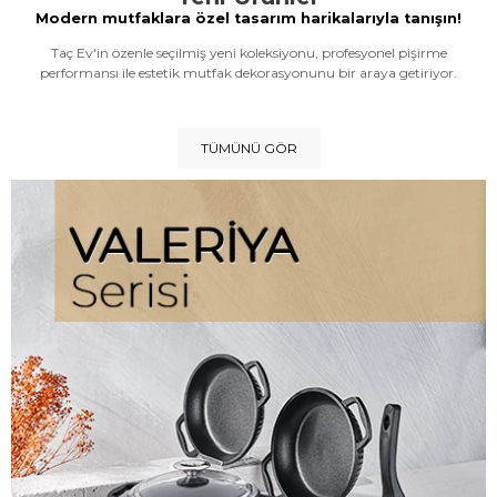
Modern mutfaklara özel tasarım harikalarıyla tanışın!
Taç Ev'in özenle seçilmiş yeni koleksiyonu, profesyonel pişirme
performansı ile estetik mutfak dekorasyonunu bir araya getiriyor.
TÜMÜNÜ GÖR