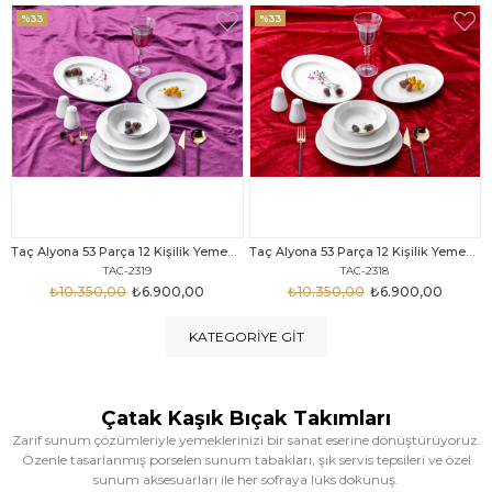
%33
%25
Taç Alyona 53 Parça 12 Kişilik Yemek Takımı Gold
Taç Eliza Alyona 53 Parça 12 Kişilik Yemek Takımı Platin
TAC-2318
TAC-2316
₺10.350,00
₺6.900,00
₺12.669,00
₺9.499,00
KATEGORIYE GIT
Çatak Kaşık Bıçak Takımları
Zarif sunum çözümleriyle yemeklerinizi bir sanat eserine dönüştürüyoruz.
Özenle tasarlanmış porselen sunum tabakları, şık servis tepsileri ve özel
sunum aksesuarları ile her sofraya lüks dokunuş.