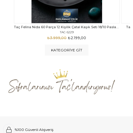
Taç Felina Nida 60 Parça 12 Kişilik Çatal Kaşık Seti 18/10 Paslanmaz Çelik
Taç Calista Tivoli 72 Parça 12 Kişilik Çatal Kaşık Bıçak Seti
Taç 
TAC-5040
₺4.289,00
₺2.999,00
KATEGORIYE GIT
%100 Güvenli Alışveriş