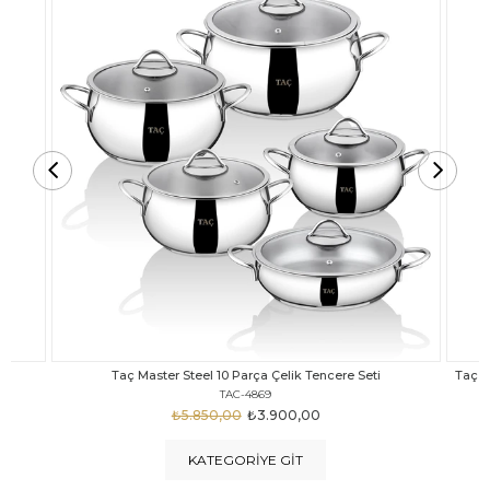
Taç Carabella Döküm Cam Kapak 7 Parça Tencere Seti Siyah
TAC-3817
₺4.350,00
₺3.250,00
KATEGORIYE GIT