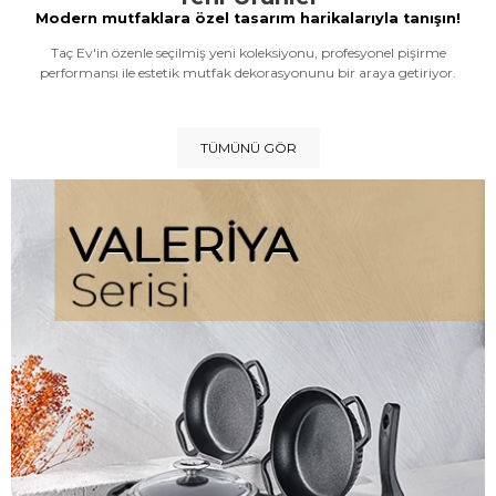
Modern mutfaklara özel tasarım harikalarıyla tanışın!
Taç Ev'in özenle seçilmiş yeni koleksiyonu, profesyonel pişirme
performansı ile estetik mutfak dekorasyonunu bir araya getiriyor.
TÜMÜNÜ GÖR