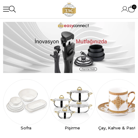
0
Sofra
Pişirme
Çay, Kahve & Past