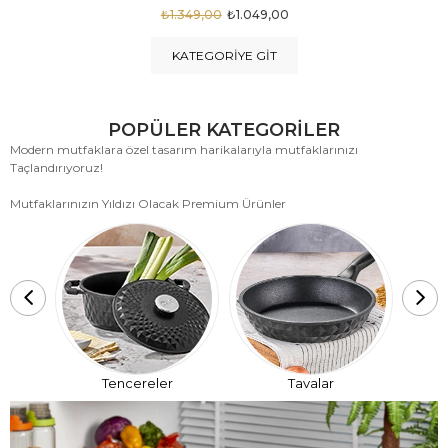
₺1.875,00
₺999,00
KATEGORIYE GIT
POPÜLER KATEGORİLER
Modern mutfaklara özel tasarım harikalarıyla mutfaklarınızı
Taçlandırıyoruz!
Mutfaklarınızın Yıldızı Olacak Premium Ürünler
T
Tencereler
Tavalar