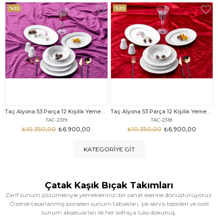
%33
%25
Taç Alyona 53 Parça 12 Kişilik Yemek Takımı Gold
Taç Eliza Alyona 53 Parça 12 Kişilik Yemek Takımı Platin
TAC-2318
TAC-2316
₺10.350,00
₺6.900,00
₺12.669,00
₺9.499,00
KATEGORIYE GIT
Çatak Kaşık Bıçak Takımları
Zarif sunum çözümleriyle yemeklerinizi bir sanat eserine dönüştürüyoruz.
Özenle tasarlanmış porselen sunum tabakları, şık servis tepsileri ve özel
sunum aksesuarları ile her sofraya lüks dokunuş.