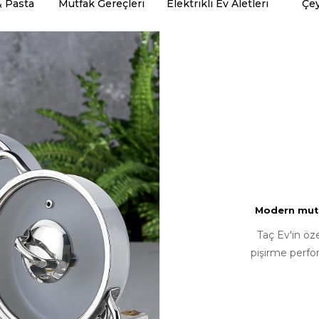
& Pasta
Mutfak Gereçleri
Elektrikli Ev Aletleri
Çey
Modern mutfa
Taç Ev'in öz
pişirme perfo