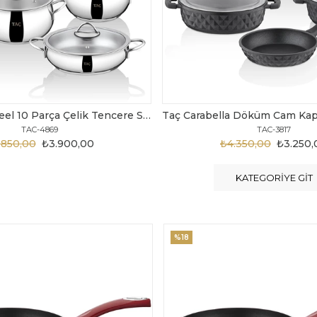
Taç Carabella Döküm Cam Kapak 7 Parça Tencere Seti Siyah
TAC-3817
TAC-3730
.350,00
₺3.250,00
₺6.300,00
₺4.200
KATEGORIYE GIT
%20