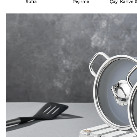
Sofra
Pişirme
Çay, Kahve 