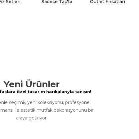
iz Setleri
Sadece Taç'ta
Outlet Fırsatları
Yeni Ürünler
klara özel tasarım harikalarıyla tanışın!
enle seçilmiş yeni koleksiyonu, profesyonel
rmansı ile estetik mutfak dekorasyonunu bir
araya getiriyor.