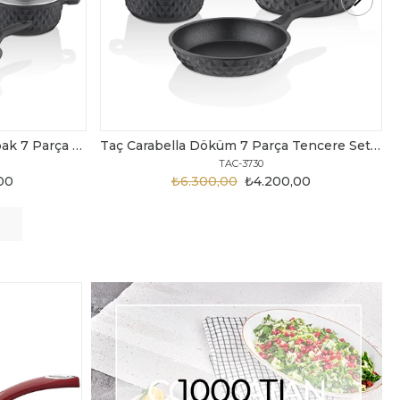
Taç Carabella Döküm 7 Parça Tencere Seti Siyah
Taç Master Cook Tombik 7 Parça Tencere Seti Gri
TAC-3820
,00
₺3.199,00
₺2.450,00