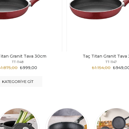
Titan Granit Tava 28cm
Taç Titan Granit Tava
TT-1147
TT-1146
₺1.154,00
₺949,00
₺1.124,00
₺899,0
KATEGORIYE GIT