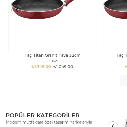
Taç Titan Granit Tava 30cm
Taç 
TT-1148
₺1.875,00
₺999,00
POPÜLER KATEGORİLER
Modern mutfaklara özel tasarım harikalarıyla