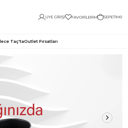
ÜYE GIRIŞI
SEPETIM
0
FAVORILERIM
ece Taç'ta
Outlet Fırsatları