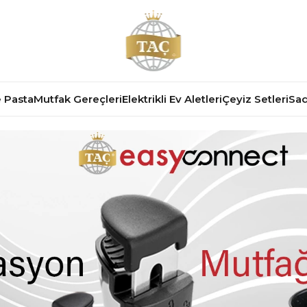
 Pasta
Mutfak Gereçleri
Elektrikli Ev Aletleri
Çeyiz Setleri
Sad