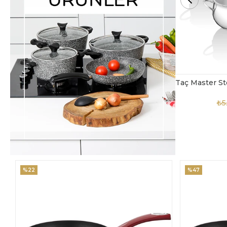
Taç Master Steel 10 Parça Çelik Tencere Seti
TAC-4869
₺5.850,00
₺3.900,00
₺4
%47
%18