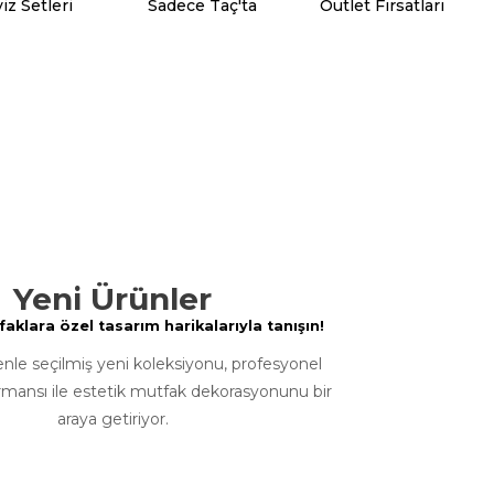
iz Setleri
Sadece Taç'ta
Outlet Fırsatları
Yeni Ürünler
klara özel tasarım harikalarıyla tanışın!
enle seçilmiş yeni koleksiyonu, profesyonel
rmansı ile estetik mutfak dekorasyonunu bir
araya getiriyor.