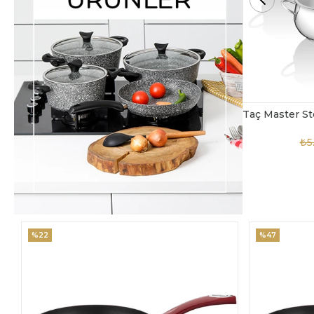
Taç Master Steel 10 Parça Çelik Tencere Seti
TAC-4869
₺5.850,00
₺3.900,00
₺4
%47
%18