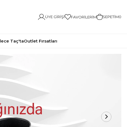
ÜYE GIRIŞI
SEPETIM
0
FAVORILERIM
ece Taç'ta
Outlet Fırsatları