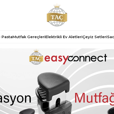
 Pasta
Mutfak Gereçleri
Elektrikli Ev Aletleri
Çeyiz Setleri
Sad